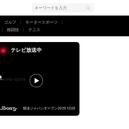
ゴルフ
モータースポーツ
格闘技
テニス
快“無回転ゴラッソ”が話題沸騰「えぐない？」「とんでもない威力」
テレビ放送中
競泳ジャパンオープン2025 1日目