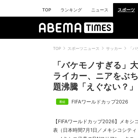
TOP
ランキング
ニュース
スポーツ
TOP
スポーツニュース
サッカー
「バ
「バケモノすぎる」
ライカー、ニアをぶち
題沸騰「えぐない？」
FIFAワールドカップ2026
【FIFAワールドカップ2026】メキシ
表（日本時間7月1日／メキシコシテ