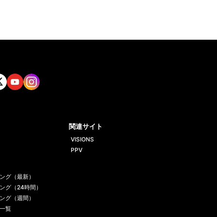
tt
Yout
Insta
ube
gram
関連サイト
VISIONS
PPV
ング（最新）
ング（24時間）
ング（週間）
一覧