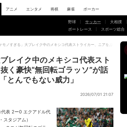
アニメ
エンタメ
将棋
麻雀
ポーカー
野球
サッカー
大相撲
ボートレース
スポーツ総合
ケモノすぎる」大ブレイク中のメキシコ代表ストライカー、ニアをぶち抜く豪
大ブレイク中のメキシコ代表スト
抜く豪快“無回転ゴラッソ”が話
「とんでもない威力」
2026/07/01 21:07
コ代表 2ー0 エクアドル代
ィ・スタジアム）