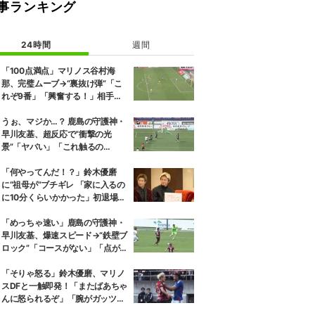
事ランキング
24時間
週間
「100点満点」マリノス谷村海
那、完璧ムーブ→“裏抜け弾”「こ
れぞ9番」「興奮する！」相手守
備のギャップを狙う”斜めの抜け
出し”
うぉ、マジか…？ 鹿島の守護神・
早川友基、超反応で“衝撃の光
景”「ヤバい」「これ触るの
か？」相手選手ドン引き→右手一
本“スーパーセーブ”
「何やってんだ！？」鈴木優磨
に“祖母が”ブチギレ 「家に入るの
に10分くらいかかった」初退場の
裏話にスタジオ爆笑
「めっちゃ速い」鹿島の守護神・
早川友基、爆速スピード→“鉄壁ブ
ロック”「コースがない」「点が
入る気がしない」驚異の判断力と
飛び出しでビッグセーブ
「そりゃ怒る」鈴木優磨、マリノ
スDFと一触即発！「またばあちゃ
んに怒られるぞ」「腕がガッツリ
入ってる」ファン騒然