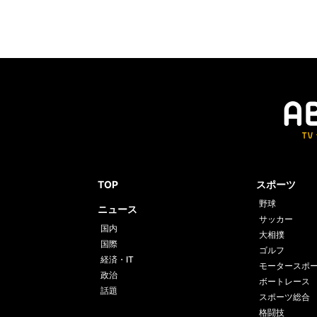
TOP
スポーツ
野球
ニュース
サッカー
国内
大相撲
国際
ゴルフ
経済・IT
モータースポ
政治
ボートレース
話題
スポーツ総合
格闘技