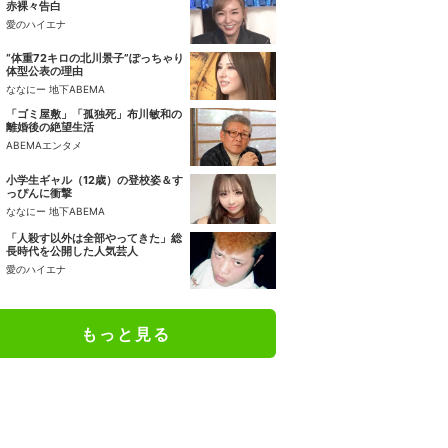
赤裸々告白
愛のハイエナ
“体重72キロの北川景子”ぽっちゃり
体型公表の理由
ななにー 地下ABEMA
「ゴミ屋敷」「孤独死」布川敏和の
離婚後の絶望生活
ABEMAエンタメ
小学生ギャル（12歳）の登校姿＆す
っぴんに衝撃
ななにー 地下ABEMA
「人殺す以外は全部やってきた」総
長時代を公開した人気芸人
愛のハイエナ
もっと見る