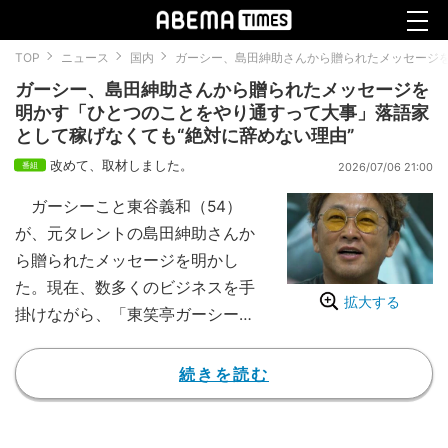
TOP
ニュース
国内
ガーシー、島田紳助さんから贈られたメッセージを
ガーシー、島田紳助さんから贈られたメッセージを
明かす「ひとつのことをやり通すって大事」落語家
として稼げなくても“絶対に辞めない理由”
改めて、取材しました。
2026/07/06 21:00
ガーシーこと東谷義和（54）
が、元タレントの島田紳助さんか
ら贈られたメッセージを明かし
た。現在、数多くのビジネスを手
拡大する
掛けながら、「東笑亭ガーシー」
として高座に上がる彼が、なぜ
「一番稼げてない」と言い切
続きを読む
る“落語の道”を絶対に辞めないの
か、その胸中にある深い覚悟が明