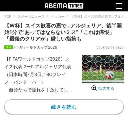
TOP
スポーツニュース
サッカー
【W杯】スイス歓喜の裏で…アルジェ
【W杯】スイス歓喜の裏で…アルジェリア、後半開
始1分で“あってはならないミス”「これは痛恨」
「最後のクリアが」厳しい指摘も
FIFAワールドカップ2026
2026/07/03 21:20
【FIFAワールドカップ2026】ス
イス代表 2ー0 アルジェリア代表
（日本時間7月3日／BCプレイ
ス・バンクーバー）
拡大する
自分たちで流れを手放してしま
った。アルジェリア代表は自陣ペ
ナルティーエリア内で立て続けに
続きを読む
ボールを失い、痛恨の失点。解説
を務めた元日本代表DFもミスが