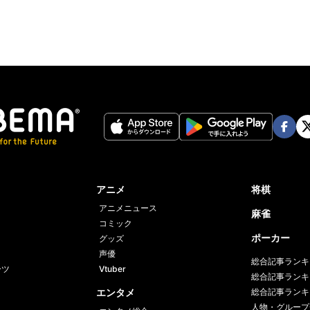
Face
Twi
book
er
アニメ
将棋
アニメニュース
麻雀
コミック
ポーカー
グッズ
声優
総合記事ランキ
ーツ
Vtuber
総合記事ランキ
エンタメ
総合記事ランキ
人物・グループ