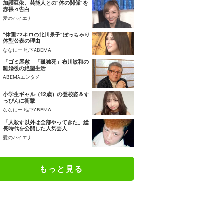
加護亜依、芸能人との“体の関係”を
赤裸々告白
愛のハイエナ
“体重72キロの北川景子”ぽっちゃり
体型公表の理由
ななにー 地下ABEMA
「ゴミ屋敷」「孤独死」布川敏和の
離婚後の絶望生活
ABEMAエンタメ
小学生ギャル（12歳）の登校姿＆す
っぴんに衝撃
ななにー 地下ABEMA
「人殺す以外は全部やってきた」総
長時代を公開した人気芸人
愛のハイエナ
もっと見る