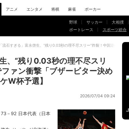
アニメ
エンタメ
将棋
麻雀
ポーカー
野球
サッカー
大相撲
ボートレース
スポーツ総合
「流石すぎる」富永啓生、“残り0.03秒の理不尽スリー”炸裂！中国逆転弾
、“残り0.03秒の理不尽スリ
でファン衝撃「ブザービター決め
ケW杯予選】
2026/07/04 09:24
73－92 日本代表（日本