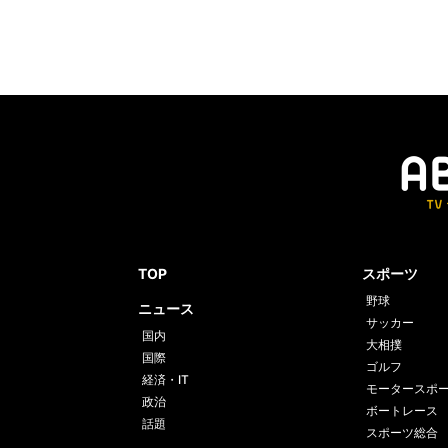
TOP
スポーツ
野球
ニュース
サッカー
国内
大相撲
国際
ゴルフ
経済・IT
モータースポ
政治
ボートレース
話題
スポーツ総合