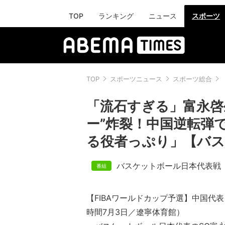
TOP
ランキング
ニュース
スポーツ
TOP
スポーツニュース
スポーツ総合
「流石すぎる」富永啓生
ー”炸裂！中国逆転弾
る役者っぷり」【バス
バスケットボール日本代表戦
【FIBAワールドカップ予選】中国代表 
時間7月3日／遼寧体育館）