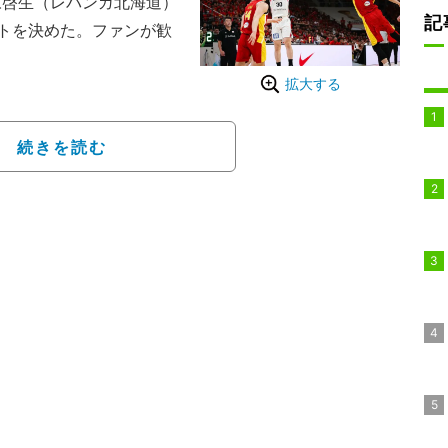
啓生（レバンガ北海道）
記
トを決めた。ファンが歓
拡大する
ットボールワールドカップ
」で中国代表と敵地で対戦。第
、最終スコア92－73で
続きを読む
プし、2次ラウンド進出を