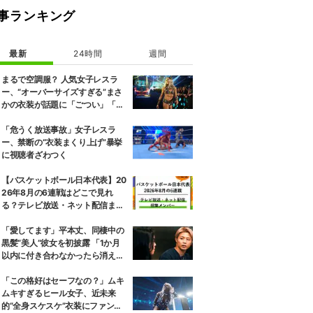
事ランキング
最新
24時間
週間
まるで空調服？ 人気女子レスラ
ー、“オーバーサイズすぎる”まさ
かの衣装が話題に「ごつい」「肩
幅パッドすご」
「危うく放送事故」女子レスラ
ー、禁断の“衣装まくり上げ”暴挙
に視聴者ざわつく
【バスケットボール日本代表】20
26年8月の6連戦はどこで見れ
る？テレビ放送・ネット配信まと
め 招集メンバーも解説
「愛してます」平本丈、同棲中の
黒髪“美人”彼女を初披露 「1か月
以内に付き合わなかったら消え
る」馴れ初めも
「この格好はセーフなの？」ムキ
ムキすぎるヒール女子、近未来
的“全身スケスケ”衣装にファンツ