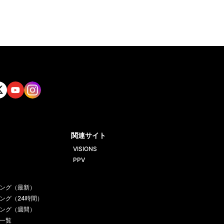
tt
Yout
Insta
ube
gram
関連サイト
VISIONS
PPV
ング（最新）
ング（24時間）
ング（週間）
一覧