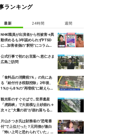
事ランキング
最新
24時間
週間
NHK職員が出演者から性被害→異
動求めるも3年認められずPTSD
に…加害者側の“釈明”にコラムニ
スト「納得がいかない」一方で組
織体制の問題点も指摘
公式行事で初のお言葉へ 悠仁さま
広島ご訪問
「食料品の消費税1％」の先にあ
る「給付付き税額控除」2年後、
1％から8％の“再増税”に耐えられ
るのか 自民議員「増税分を上回る
形で中低所得層をカバーする」
観光客のすぐそばで…世界遺産
「虎跳峡」で大規模な土砂崩れ→
次々と“大量の岩”が崩れ落ちる瞬
間 中国
片山さつき氏は財務省の“恐竜番
付”で上位だった？元同僚が激白
「怖い上司と恐れられていた」