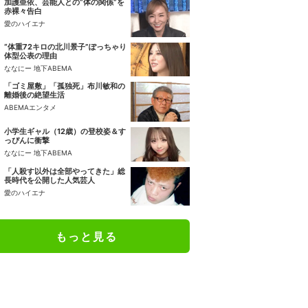
加護亜依、芸能人との“体の関係”を
赤裸々告白
愛のハイエナ
“体重72キロの北川景子”ぽっちゃり
体型公表の理由
ななにー 地下ABEMA
「ゴミ屋敷」「孤独死」布川敏和の
離婚後の絶望生活
ABEMAエンタメ
小学生ギャル（12歳）の登校姿＆す
っぴんに衝撃
ななにー 地下ABEMA
「人殺す以外は全部やってきた」総
長時代を公開した人気芸人
愛のハイエナ
もっと見る