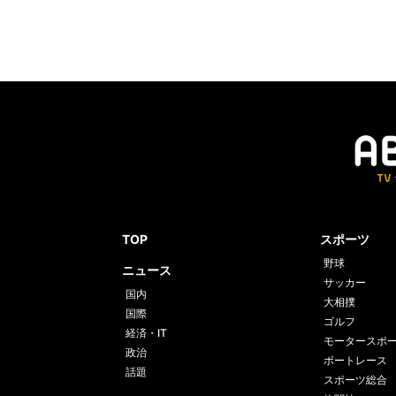
TOP
スポーツ
野球
ニュース
サッカー
国内
大相撲
国際
ゴルフ
経済・IT
モータースポ
政治
ボートレース
話題
スポーツ総合