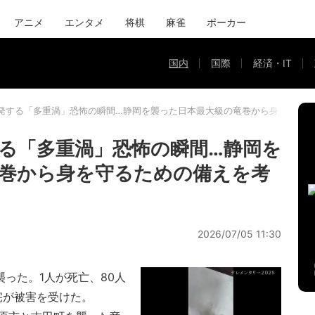
アニメ
エンタメ
将棋
麻雀
ポーカー
国内
国際
経済・IT
発する「多重渦」恐怖の瞬間…静岡を襲った日本最大級の竜巻から身を守る
る「多重渦」恐怖の瞬間…静岡を
巻から身を守るための備えを考
2026/07/05 11:30
襲った。1人が死亡、80人
宅が被害を受けた。