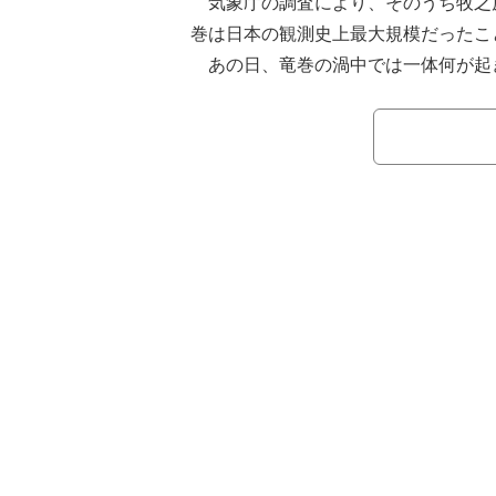
気象庁の調査により、そのうち牧之
巻は日本の観測史上最大規模だったこ
あの日、竜巻の渦中では一体何が起
竜巻にどう向き合えばいいのか。被災
調査からその実態に迫る。