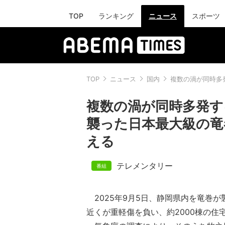
TOP
ランキング
ニュース
スポーツ
TOP
ニュース
国内
複数の渦が同時多
複数の渦が同時多発す
襲った日本最大級の竜
える
テレメンタリー
2025年9月5日、静岡県内を竜巻が
近くが重軽傷を負い、約2000棟の住