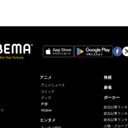
Face
Twi
book
er
アニメ
将棋
アニメニュース
麻雀
コミック
ポーカー
グッズ
声優
総合記事ランキ
ーツ
Vtuber
総合記事ランキ
エンタメ
総合記事ランキ
人物・グループ
エンタメ総合