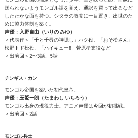
送られないようモンゴル語を覚え、通訳を買って出るなど
したたかな面を持つ。シタラの教養に一目置き、出世のた
めに協力体制を築く。
声優：入野自由（いりの みゆ）
＜代表作＞「千と千尋の神隠し」ハク役、「おそ松さん」
松野トド松役、「ハイキュー!!」菅原孝支役など
＜出演回＞2〜3話、5話
チンギス・カン
モンゴル帝国を築いた初代皇帝。
声優：玉鷲一朗（たまわし いちろう）
モンゴル出身の現役力士。アニメ声優は今回が初挑戦。
＜出演回＞2話
モンゴル兵士