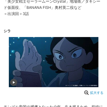
「美少女戦士セーラームーンCrystal」地場衛／タキシー
ド仮面役、「BANANA FISH」奥村英二役など
＜出演回＞3話
シラ
拡大する
モンゴル帝国の捕虜となった少年。生き残るため、前線に