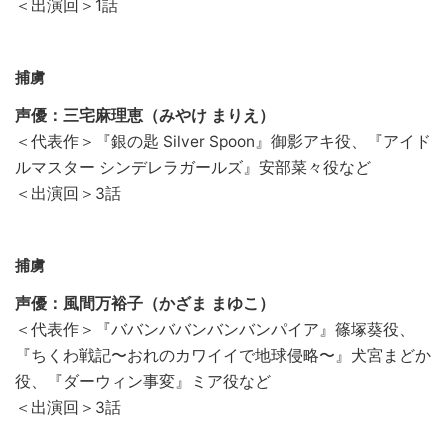
＜出演回＞1話
捕虜
声優：三宅麻理恵（みやけ まりえ）
＜代表作＞『銀の匙 Silver Spoon』御影アキ役、『アイド
ルマスター シンデレラガールズ』安部菜々役など
＜出演回＞3話
捕虜
声優：風間万裕子（かざま まゆこ）
＜代表作＞『ババンババンバンバンパイア』篠塚葵役、
『ちくわ戦記〜おれのカワイイで地球侵略〜』犬宮まどか
役、『ダーウィン事変』ミア役など
＜出演回＞3話