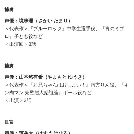
捕虜
声優：境珠理（さかい たまり）
＜代表作＞『ブルーロック』中学生選手役、『青のミブ
ロ』子ども役など
＜出演回＞3話
捕虜
声優：山本悠有希（やまもと ゆうき）
＜代表作＞『お兄ちゃんはおしまい！』南方りん役、『キ
ン肉マン 完璧超人始祖編』ポール役など
＜出演＞3話
長官
声優：蓮岳大（はす たけひろ）