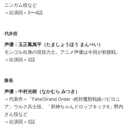
ニンガム役など
＜出演回＞3〜4話
代弁役
声優：玉正鳳萬平（たましょうほう まんぺい）
モンゴル出身の現役力士。アニメ声優は今回が初挑戦。
＜出演回＞3話
隊長
声優：中村光樹（なかむら みつき）
＜代表作＞「Fate/Grand Order -絶対魔獣戦線バビロニ
ア」ウルク兵士役、「邪神ちゃんドロップキックX」野内
さん役など
＜出演回＞3話