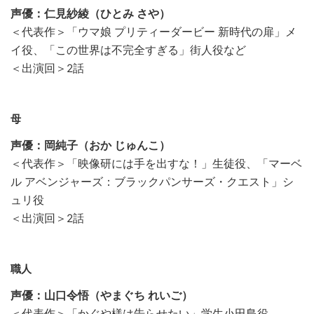
声優：仁見紗綾（ひとみ さや）
＜代表作＞「ウマ娘 プリティーダービー 新時代の扉」メ
イ役、「この世界は不完全すぎる」街人役など
＜出演回＞2話
母
声優：岡純子（おか じゅんこ）
＜代表作＞「映像研には手を出すな！」生徒役、「マーベ
ル アベンジャーズ：ブラックパンサーズ・クエスト」シ
ュリ役
＜出演回＞2話
職人
声優：山口令悟（やまぐち れいご）
＜代表作＞「かぐや様は告らせたい」学生小田島役、