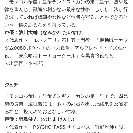
「モンゴル帝国」皇帝チンギス・カンの第二皇子。法や規
律を重んじ、融通の利かない厳格な性格。しかし、法が行
き渡っていれば奴隷や女性など弱者を守ることができると
いう、情のある考えを持っている。
声優：浪川大輔（なみかわ だいすけ）
＜代表作＞「ルパン三世」石川五ェ門役、「機動戦士ガン
ダム0080 ポケットの中の戦争」アルフレッド・イズルハ
役、「東京喰種トーキョーグール」有馬貴将役など
＜出演回＞4〜5話
ジュチ
「モンゴル帝国」皇帝チンギス・カンの第一皇子で、四兄
弟の長男。遠征後には、多くの死者を出した結果を反省す
るなど、控えめでおとなしい性格。
声優：野島健児（のじま けんじ）
＜代表作＞「PSYCHO-PASS サイコパス」宜野座伸元役、