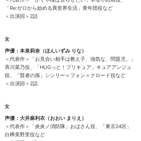
「Re:ゼロから始める異世界生活」青年団役など
＜出演回＞2話
女
声優：本泉莉奈（ほんいずみ りな）
＜代表作＞「お見合い相手は教え子、強気な、問題児。」
斉川菜乃役、「HUGっと！プリキュア」キュアアンジュ
役、「賢者の孫」シシリー＝フォン＝クロード役など
＜出演回＞2話
女
声優：大井麻利衣（おおい まりえ）
＜代表作＞「炎炎ノ消防隊」おばさん役、「東京24区」
白樺美野里役など