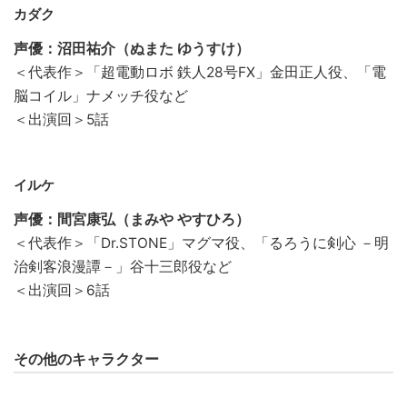
カダク
声優：沼田祐介（ぬまた ゆうすけ）
＜代表作＞「超電動ロボ 鉄人28号FX」金田正人役、「電
脳コイル」ナメッチ役など
＜出演回＞5話
イルケ
声優：間宮康弘（まみや やすひろ）
＜代表作＞「Dr.STONE」マグマ役、「るろうに剣心 －明
治剣客浪漫譚－」谷十三郎役など
＜出演回＞6話
その他のキャラクター