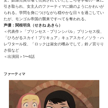
女。奴隷売買市場で売買されていたところを学者の一家に
引き取られ、女主人のファーティマに娘のようにかわいが
られる。学問を身につけながら穏やかな日々を過ごしてい
たが、モンゴル帝国の襲来ですべてを奪われる。
声優：関根明良（せきね あきら）
＜代表作＞「プリンセス・プリンシパル」プリンセス役、
「ひろがるスカイ！プリキュア」キュアスカイ／ソラ・ハ
レワタール役、「ロックは淑女の嗜みでして」鈴ノ宮りり
さ役など
＜出演回＞1〜6話
ファーティマ