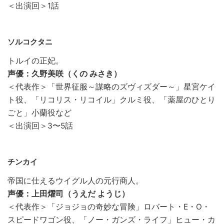
＜出演回＞1話
ソルコクタニ
トルイの正妃。
声優：久野美咲（くの みさき）
＜代表作＞「世界征服～謀略のズヴィズダー～」星宮ケイ
ト役、「リコリス・リコイル」クルミ役、「薬屋のひとり
ごと」小蘭役など
＜出演回＞3〜5話
チンカイ
帝国に仕えるウイグル人の元行商人。
声優：上田燿司（うえだ ようじ）
＜代表作＞「ジョジョの奇妙な冒険」ロバート・E・O・
スピードワゴン役、「ノー・ガンズ・ライフ」ヒュー・カ