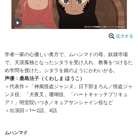
拡大する
学者一家の心優しい奥方で、ムハンマドの母。奴隷市場
で、天涯孤独となったシタラを受け入れ、教養をつけるた
め学問を授けた。シタラを娘のようにかわいがる。
声優：桑島法子（くわしま ほうこ）
＜代表作＞「神風怪盗ジャンヌ」日下部まろん／怪盗ジャ
ンヌ役、「犬夜叉」珊瑚役、「ハートキャッチプリキュ
ア！」明堂院いつき／キュアサンシャイン役など
＜出演回＞1〜2話、4話
ムハンマド