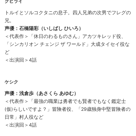
クビライ
トルイとソルコクタニの息子。四人兄弟の次男でフレグの
兄。
声優：石橋陽彩（いしばし ひいろ）
＜代表作＞「休日のわるものさん」アカツキレッド役、
「シンカリオン チェンジ ザ ワールド」大成タイセイ役な
ど
＜出演回＞4話
ケシク
声優：浅倉歩（あさくら あゆむ）
＜代表作＞「最強の職業は勇者でも賢者でもなく鑑定士
(仮)らしいですよ？」冒険者役、「29歳独身中堅冒険者の
日常」村人役など
＜出演回＞4話