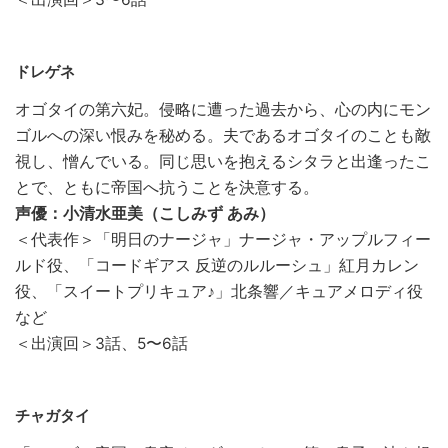
ドレゲネ
オゴタイの第六妃。侵略に遭った過去から、心の内にモン
ゴルへの深い恨みを秘める。夫であるオゴタイのことも敵
視し、憎んでいる。同じ思いを抱えるシタラと出逢ったこ
とで、ともに帝国へ抗うことを決意する。
声優：小清水亜美（こしみず あみ）
＜代表作＞「明日のナージャ」ナージャ・アップルフィー
ルド役、「コードギアス 反逆のルルーシュ」紅月カレン
役、「スイートプリキュア♪」北条響／キュアメロディ役
など
＜出演回＞3話、5〜6話
チャガタイ