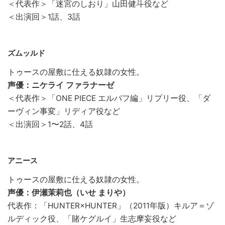
＜代表作＞「迷宮のしおり」山田健斗役など
＜出演回＞1話、3話
ズムッルド
トゥースの屋敷に仕える奴隷の女性。
声優：ニケライ ファラナーゼ
＜代表作＞「ONE PIECE エルバフ編」リプリー役、「ダ
ーヴィン事変」リディア役など
＜出演回＞1〜2話、4話
アニース
トゥースの屋敷に仕える奴隷の女性。
声優：伊瀬茉莉也（いせ まりや）
代表作：「HUNTER×HUNTER」（2011年版）キルア＝ゾ
ルディック役、「賭ケグルイ」生志摩妄役など