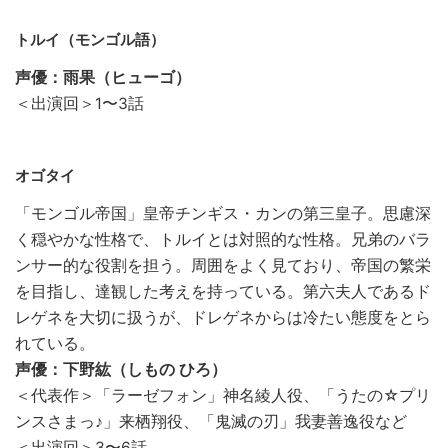
トルイ（モンゴル語）
声優：雨果（ヒューゴ）
＜出演回＞1〜3話
オゴタイ
「モンゴル帝国」皇帝チンギス・カンの第三皇子。思慮深
く穏やかな性格で、トルイとは対照的な性格。兄弟のバラ
ンサー的な役割を担う。周囲をよく見ており、帝国の繁栄
を目指し、達観した考えを持っている。第六夫人であるド
レゲネを大切に扱うが、ドレゲネからは冷たい態度をとら
れている。
声優：下野紘（しもの ひろ）
＜代表作＞「ラーゼフォン」神名綾人役、「うたの☆プリ
ンスさまっ♪」来栖翔役、「鬼滅の刃」我妻善逸役など
＜出演回＞3〜6話