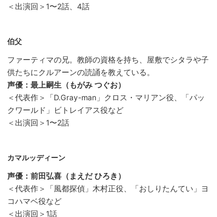
＜出演回＞1〜2話、4話
伯父
ファーティマの兄。教師の資格を持ち、屋敷でシタラや子
供たちにクルアーンの読誦を教えている。
声優：最上嗣生（もがみ つぐお）
＜代表作＞「D.Gray-man」クロス・マリアン役、「パッ
クワールド」ビトレイアス役など
＜出演回＞1〜2話
カマルッディーン
声優：前田弘喜（まえだ ひろき）
＜代表作＞「風都探偵」木村正役、「おしりたんてい」ヨ
コハマベ役など
＜出演回＞1話