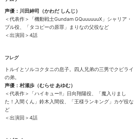
声優：川田紳司（かわだ しんじ）
＜代表作＞「機動戦士Gundam GQuuuuuuX」シャリア・
ブル役、「タコピーの原罪」まりなの父役など
＜出演回＞4話
フレグ
トルイとソルコクタニの息子。四人兄弟の三男でクビライ
の弟。
声優：村瀬歩（むらせ あゆむ）
＜代表作＞「ハイキュー!!」日向翔陽役、「魔入りまし
た！入間くん」鈴木入間役、「王様ランキング」カゲ役な
ど
＜出演回＞4話