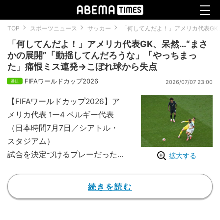
TOP
スポーツニュース
サッカー
「何してんだよ！」アメリカ代表GK
「何してんだよ！」アメリカ代表GK、呆然…“まさ
かの展開”「動揺してんだろうな」「やっちまっ
た」痛恨ミス連発→こぼれ球から失点
FIFAワールドカップ2026
2026/07/07 23:00
【FIFAワールドカップ2026】ア
メリカ代表 1ー4 ベルギー代表
（日本時間7月7日／シアトル・
スタジアム）
試合を決定づけるプレーだった。
拡大する
アメリカ代表GKマット・フリー
ズの痛恨のミスからベルギー代表
続きを読む
に追加点が生まれると、ファンも
唖然としていた。