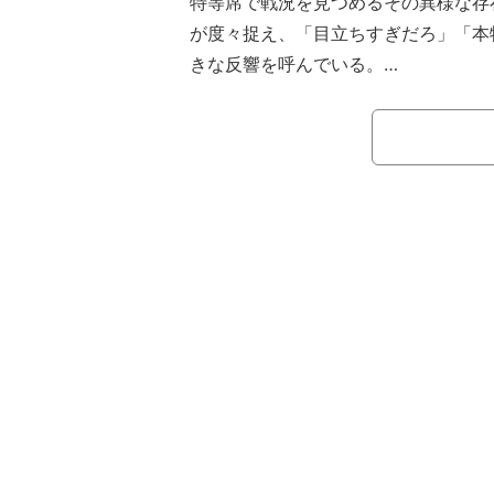
特等席で戦況を見つめるその異様な存
が度々捉え、「目立ちすぎだろ」「本
きな反響を呼んでいる。
注目を集めた人物とは、世界に10億
る世界最高峰のプロレス団体WWEで
エル・グランデ・アメリカーノ。ルチ
クマンがメキシコのゴールに歓喜する
た。