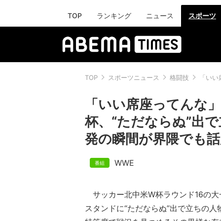
TOP
ランキング
ニュース
スポーツ
TOP
スポーツニュース
格闘技
「いい
「いい席座ってんな
杯、“ただならぬ”出
発の瞬間が界隈でも話
WWE
サッカー北中米W杯ラウンド16の大
スタンドに“ただならぬ”出で立ちの人