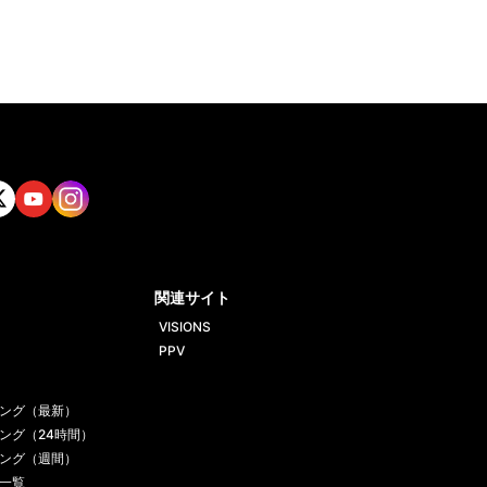
tt
Yout
Insta
ube
gram
関連サイト
VISIONS
PPV
ング（最新）
ング（24時間）
ング（週間）
一覧