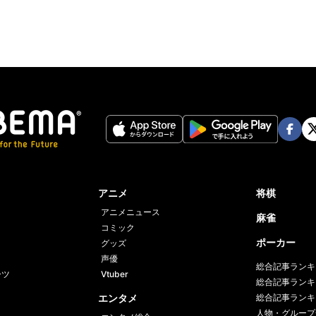
Face
Twi
book
er
アニメ
将棋
アニメニュース
麻雀
コミック
ポーカー
グッズ
声優
総合記事ランキ
ーツ
Vtuber
総合記事ランキ
エンタメ
総合記事ランキ
人物・グループ