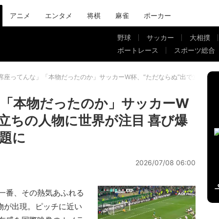
アニメ
エンタメ
将棋
麻雀
ポーカー
野球
サッカー
大相撲
ボートレース
スポーツ総合
席座ってんな」「本物だったのか」サッカーW杯、“ただならぬ”出で立ちの人
」「本物だったのか」サッカーW
で立ちの人物に世界が注目 喜び爆
題に
2026/07/08 06:00
一番、その熱気あふれる
物が出現。ピッチに近い