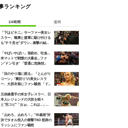
事ランキング
24時間
週間
「下はビキニ」サーファー美女レ
スラー、颯爽と援軍に駆け付ける
も“チラ見せ”ダウン…衝撃の結末
にファン騒然
「やばいやばい」首絞め、吐血…
米マットで戦慄の大暴走…ファ
ン“ドン引き” 「普通に危険技」
「目のやり場に困る」「とんがり
コーン」“裏切り”の美女レスラ
ー、大胆衣装にファン騒然 「ドロ
ンジョみたいな恰好」
元体操選手の米女子レスラー、日
本人レジェンドの大技を軽々
と“完コピ”「おぉ、これは…」実
況驚き
「止めろ、止めろ！」“15歳差”対
決でタオル投入の衝撃TKO 怒涛の
ラッシュにファン騒然