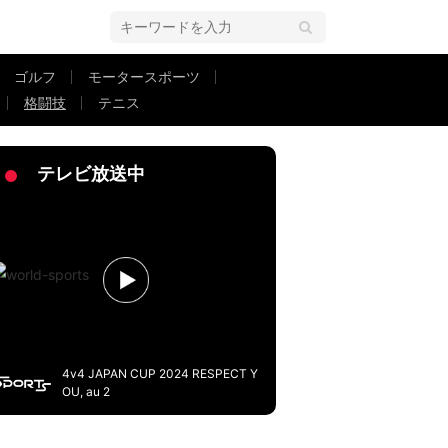
ゴルフ
モータースポーツ
格闘技
テニス
物に世界が注目 喜び爆発の瞬間が界隈でも話題に
テレビ放送中
4v4 JAPAN CUP 2024 RESPECT Y
OU, au 2