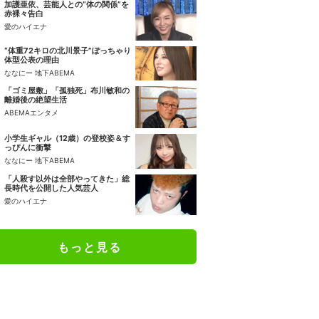
加護亜依、芸能人との“体の関係”を
赤裸々告白
愛のハイエナ
“体重72キロの北川景子”ぽっちゃり
体型公表の理由
ななにー 地下ABEMA
「ゴミ屋敷」「孤独死」布川敏和の
離婚後の絶望生活
ABEMAエンタメ
小学生ギャル（12歳）の登校姿＆す
っぴんに衝撃
ななにー 地下ABEMA
「人殺す以外は全部やってきた」総
長時代を公開した人気芸人
愛のハイエナ
もっと見る