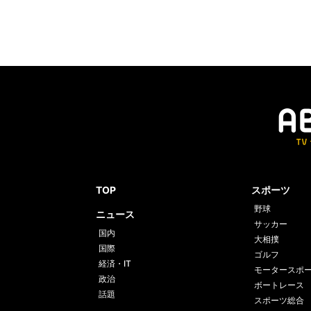
TOP
スポーツ
野球
ニュース
サッカー
国内
大相撲
国際
ゴルフ
経済・IT
モータースポ
政治
ボートレース
話題
スポーツ総合