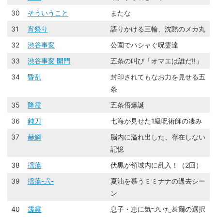
30
そういうこと
またな
31
宵祭り
語りかける三輪、沈黙のメカ丸
32
渋谷事変
公園でハシャぐ呪霊達
33
渋谷事変 開門
五条の叫び「オマエは誰だ!!」
34
昏乱
封印されてもなお力を見せる五
条
35
降霊
五条悟爆誕
36
鈍刀
七海が見せた1級呪術師の凄み
37
赫鱗
脳内に溢れ出した、存在しない
記憶
38
揺蕩
伏黒が領域内に乱入！（2回）
39
揺蕩-弐-
夏油を慕うミミナナの過去シー
ン
40
霹靂
息子・恵に気づいた甚爾の選択