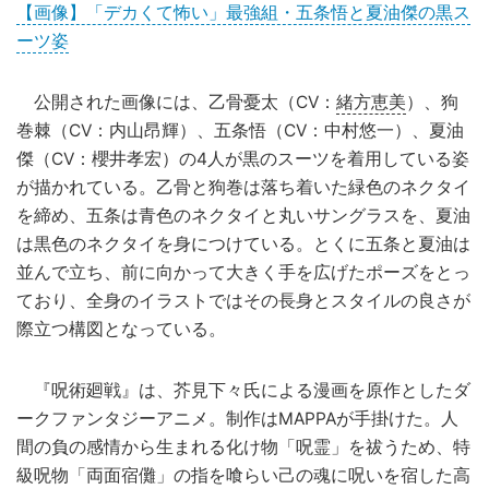
【画像】「デカくて怖い」最強組・五条悟と夏油傑の黒ス
ーツ姿
公開された画像には、乙骨憂太（CV：
緒方恵美
）、狗
巻棘（CV：内山昂輝）、五条悟（CV：中村悠一）、夏油
傑（CV：櫻井孝宏）の4人が黒のスーツを着用している姿
が描かれている。乙骨と狗巻は落ち着いた緑色のネクタイ
を締め、五条は青色のネクタイと丸いサングラスを、夏油
は黒色のネクタイを身につけている。とくに五条と夏油は
並んで立ち、前に向かって大きく手を広げたポーズをとっ
ており、全身のイラストではその長身とスタイルの良さが
際立つ構図となっている。
『呪術廻戦』は、芥見下々氏による漫画を原作としたダ
ークファンタジーアニメ。制作はMAPPAが手掛けた。人
間の負の感情から生まれる化け物「呪霊」を祓うため、特
級呪物「両面宿儺」の指を喰らい己の魂に呪いを宿した高