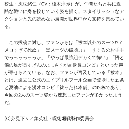
校生・虎杖悠仁（CV：
榎木淳弥
）が、仲間たちと共に過
酷な戦いに身を投じていく姿を描く。スタイリッシュなア
クションと先の読めない展開が
世界
中から支持を集めてい
る。
この投稿に対し、ファンからは「祓本以外のスーツ!?!?
メロすぎて死ぬ」「黒スーツの破壊力」「すぐるのお手手
でっっっっっっか」「やっぱ最強組デカくて怖い」「悟と
傑の足が長すぎんのよ…さすが高身長コンビ」といった声
が寄せられている。なお、ファンが言及している「祓本」
とは、過去に公式のエイプリルフール企画で登場した五条
と夏油による漫才コンビ「祓ったれ本舗」の略称であり、
今回の2人のスーツ姿から連想したファンが多かったよう
だ。
(C)芥見下々／集英社・呪術廻戦製作委員会