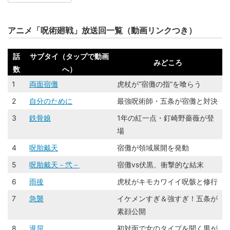
アニメ「呪術廻戦」放送回一覧（動画リンクつき）
話
サブタイ（タップで動画
みどころ
数
へ）
1
両面宿儺
虎杖が“宿儺の指”を喰らう
2
自分のために
最強呪術師・五条が宿儺と対決
3
鉄骨娘
1年の紅一点・釘崎野薔薇が登
場
4
呪胎戴天
宿儺が領域展開を発動
5
呪胎戴天－弐－
宿儺vs伏黒、衝撃的な結末
6
雨後
虎杖がキモカワイイ呪骸と修行
7
急襲
イケメンすぎ＆強すぎ！五条が
素顔公開
8
退屈
初対面で女のタイプを聞く男が