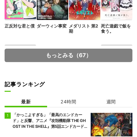
正反対な君と僕
ダーウィン事変
メダリスト 第2
死亡遊戯で飯を
期
食う。
もっとみる（67）
記事ランキング
転生したらドラ
カヤちゃんはコ
ゴンの卵だった
ワくない
最新
24時間
週間
「かっこよすぎる」「最高のエンドカー
ド」と反響、アニメ『攻殻機動隊 THE GH
OST IN THE SHELL』第5話エンドカード公
開