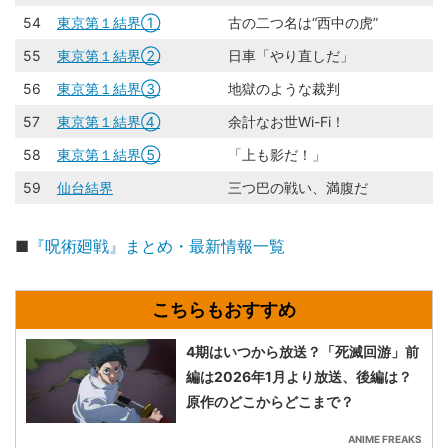
54
東京第１結界①
古の二つ名は“西中の虎”
55
東京第１結界②
日車「やり直しだ」
56
東京第１結界③
地獄のような裁判
57
東京第１結界④
余計なお世Wi-Fi！
58
東京第１結界⑤
「上も影だ！」
59
仙台結界
三つ巴の戦い、満腹だ
■
『呪術廻戦』まとめ・最新情報一覧
4期はいつから放送？「死滅回游」前
編は2026年1月より放送、後編は？
原作のどこからどこまで？
ANIME FREAKS