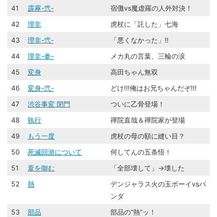
41
霹靂-弐-
宿儺vs魔虚羅の人外対決！
42
理非
虎杖に「託した」七海
43
理非-弐-
「悪くなかった」!!
44
理非-参-
メカ丸の言葉、三輪の涙
45
変身
高田ちゃん無双
46
変身-弐-
どけ!!!俺はお兄ちゃんだぞ!!!
47
渋谷事変 閉門
ついに乙骨登場！
48
執行
禪院直哉＆禪院家が登場
49
もう一度
虎杖の母の額に縫い目？
50
死滅回游について
何してんの五条悟！
51
葦を啣む
「全部壊して」→壊した
52
熱
デンジャラス火の玉ボーイvsパ
ンダ
53
部品
部品の“熱”ッ！