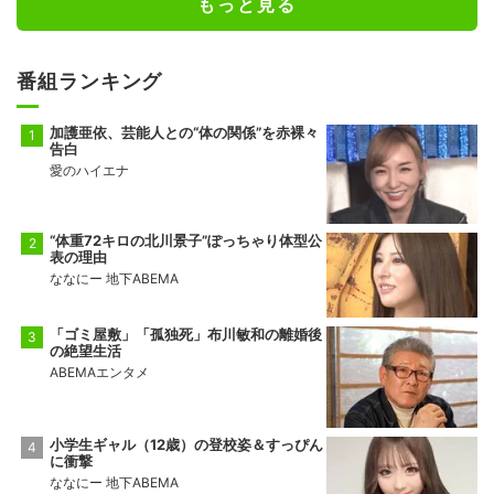
もっと見る
番組ランキング
加護亜依、芸能人との“体の関係”を赤裸々
告白
愛のハイエナ
“体重72キロの北川景子”ぽっちゃり体型公
表の理由
ななにー 地下ABEMA
「ゴミ屋敷」「孤独死」布川敏和の離婚後
の絶望生活
ABEMAエンタメ
小学生ギャル（12歳）の登校姿＆すっぴん
に衝撃
ななにー 地下ABEMA