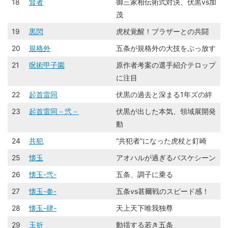
18
賢者
御三家相伝術式対決、伏黒vs加
茂
19
黒閃
虎杖覚醒！ブラザーとの共闘
20
規格外
五条が規格外の大技をぶっ放す
21
呪術甲子園
原作者考案の選手紹介テロップ
に注目
22
起首雷同
伏黒の過去と深まる1年ズの絆
23
起首雷同－弐－
伏黒が出した本気、領域展開発
動
24
共犯
“共犯者”になった虎杖と釘崎
25
懐玉
アオハルが過ぎるバスケシーン
26
懐玉-弐-
五条、調子に乗る
27
懐玉-参-
五条vs甚爾戦のスピード感！
28
懐玉-肆-
天上天下唯我独尊
29
玉折
動揺する若き五条