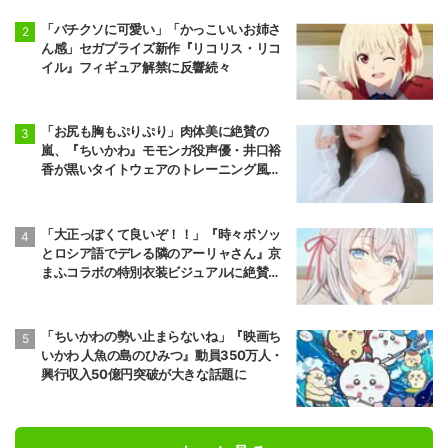
「バチクソに可愛い」「かっこいいお姉さ
ん感」セガプライズ新作『リコリス・リコ
イル』フィギュア解禁に反響続々
「お尻も胸もぷりぷり」肉体美に絶賛の
嵐、『ちいかわ』モモンガ役声優・井口裕
香が黒いタイトウェアのトレーニング風景
公開
「大正っぽくて良いぞ！！」『時々ボソッ
とロシア語でデレる隣のアーリャさん』京
まふコラボの特別衣装ビジュアルに絶賛の
声
「ちいかわの勢い止まらないね」『映画ち
いかわ 人魚の島のひみつ』動員350万人・
興行収入50億円突破が大きな話題に