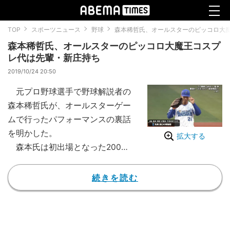
TOP
スポーツニュース
野球
森本稀哲氏、オールスターのピッコロ大
森本稀哲氏、オールスターのピッコロ大魔王コスプ
レ代は先輩・新庄持ち
2019/10/24 20:50
元プロ野球選手で野球解説者の
森本稀哲氏が、オールスターゲー
ムで行ったパフォーマンスの裏話
を明かした。
拡大する
森本氏は初出場となった2006
年のオールスターゲームで、ドラ
ゴンボールの「ピッコロ大魔王」
続きを読む
に扮した特殊メイクを披露してい
る。森本氏の風貌を活かしつ
つ、“仮装”の域をはるかに超えた