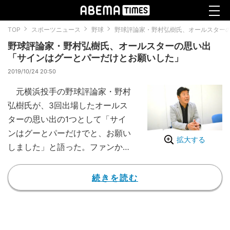
TOP
スポーツニュース
野球
野球評論家・野村弘樹氏、オールスター
野球評論家・野村弘樹氏、オールスターの思い出
「サインはグーとパーだけとお願いした」
2019/10/24 20:50
元横浜投手の野球評論家・野村
弘樹氏が、3回出場したオールス
ターの思い出の1つとして「サイ
ンはグーとパーだけでと、お願い
拡大する
しました」と語った。ファンから
見れば、この日ばかりはペナント
レースを戦う同じリーグの選手た
続きを読む
ちとも仲良くしている雰囲気だ
が、投手と野手では、少々感じ方
が違うようだ。