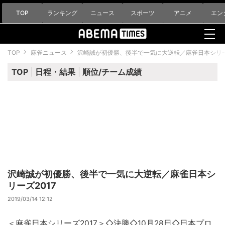
TOP
ランキング
ニュース
スポーツ
アニメ
エン
TOP
麻雀ニュース
沢崎誠が初優勝、後半で一気に大逆転／麻雀日本シリー
TOP
日程・結果
順位/チーム成績
沢崎誠が初優勝、後半で一気に大逆転／麻雀日本シ
リーズ2017
2019/03/14 12:12
＜
麻雀
日本シリーズ
2017＞◇決勝◇10月28日◇日本プロ