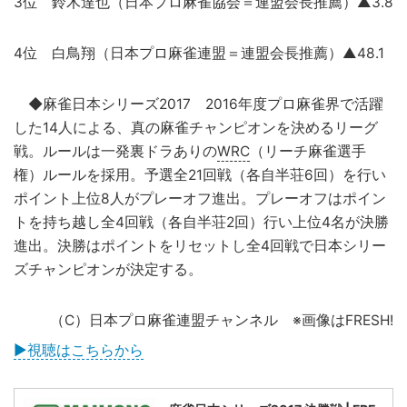
3位 鈴木達也（日本プロ麻雀協会＝連盟会長推薦）▲3.8
4位 白鳥翔（日本プロ麻雀連盟＝連盟会長推薦）▲48.1
◆麻雀日本シリーズ2017 2016年度プロ麻雀界で活躍
した14人による、真の麻雀チャンピオンを決めるリーグ
戦。ルールは一発裏ドラありの
WRC
（リーチ麻雀選手
権）ルールを採用。予選全21回戦（各自半荘6回）を行い
ポイント上位8人がプレーオフ進出。プレーオフはポイン
トを持ち越し全4回戦（各自半荘2回）行い上位4名が決勝
進出。決勝はポイントをリセットし全4回戦で日本シリー
ズチャンピオンが決定する。
（C）日本プロ麻雀連盟チャンネル ※画像はFRESH!
▶視聴はこちらから