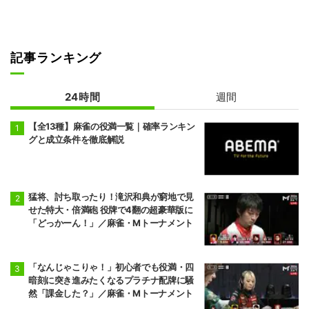
記事ランキング
24時間
週間
【全13種】麻雀の役満一覧｜確率ランキン
グと成立条件を徹底解説
猛将、討ち取ったり！滝沢和典が窮地で見
せた特大・倍満砲 役牌で4翻の超豪華版に
「どっかーん！」／麻雀・Mトーナメント
「なんじゃこりゃ！」初心者でも役満・四
暗刻に突き進みたくなるプラチナ配牌に騒
然「課金した？」／麻雀・Mトーナメント