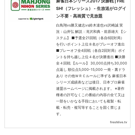
麻雀日本シリーズ2017 決勝戦 | FRE
SH!（フレッシュ） - 生放送がログイ
ン不要・高画質で見放題
白鳥翔vs勝又健志vs鈴木達也vs沢崎誠 実
況：山井弘 解説：滝沢和典・前原雄大 【シ
ステム】 ■予選全21回戦（各自6回対局）
を行いポイント上位８名がプレーオフ進出
■プレーオフ全4回戦（各自2回対局）ポイ
ントを持ち越し上位４名が決勝進出 ■決勝
全４回戦 【ルール】 30,000点持ち30,000
点返し 順位点5,000-15,000 一発・裏ドラ
あり その他ＷＲＣルールに準ずる 麻雀日本
シリーズ成績表などは後日、日本プロ麻雀
連盟ホームページに掲載されます。 ※著作
権者の許可なくこの番組の内容の全て又は
一部をいかなる手段においても複製・転
載・転売・複写等することを固く禁じま
す。
freshlive.tv