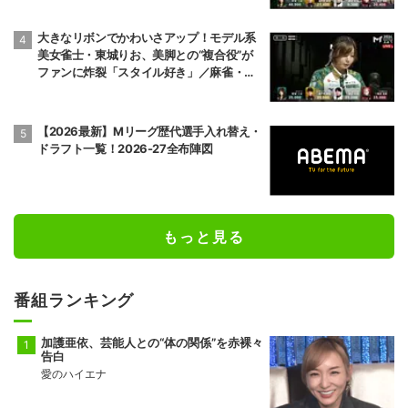
大きなリボンでかわいさアップ！モデル系
美女雀士・東城りお、美脚との“複合役”が
ファンに炸裂「スタイル好き」／麻雀・M
トーナメント
【2026最新】Mリーグ歴代選手入れ替え・
ドラフト一覧！2026-27全布陣図
もっと見る
番組ランキング
加護亜依、芸能人との“体の関係”を赤裸々
告白
愛のハイエナ