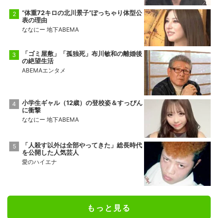
“体重72キロの北川景子”ぽっちゃり体型公
表の理由
ななにー 地下ABEMA
「ゴミ屋敷」「孤独死」布川敏和の離婚後
の絶望生活
ABEMAエンタメ
小学生ギャル（12歳）の登校姿＆すっぴん
に衝撃
ななにー 地下ABEMA
「人殺す以外は全部やってきた」総長時代
を公開した人気芸人
愛のハイエナ
もっと見る