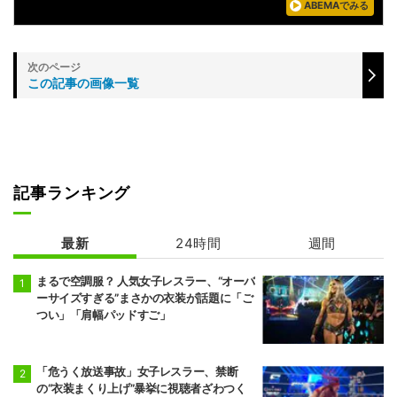
ABEMAでみる
この記事の画像一覧
記事ランキング
最新
24時間
週間
まるで空調服？ 人気女子レスラー、“オーバ
ーサイズすぎる”まさかの衣装が話題に「ご
つい」「肩幅パッドすご」
「危うく放送事故」女子レスラー、禁断
の“衣装まくり上げ”暴挙に視聴者ざわつく