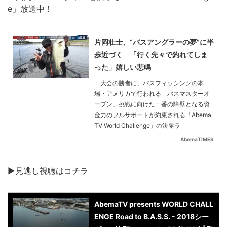
e」放送中！
片岡壮士、“バスアングラーの夢”に半
歩近づく 「行く先々で釣れてしま
った」嬉しい悲鳴
大会の勝者に、バスフィッシングの本
場・アメリカで行われる「バスマスターオ
ープン」挑戦に向けた一番の障壁となる資
金力のフルサポートが約束される「Abema
TV World Challenge」の決勝ラ
AbemaTIMES
▶見逃し視聴はコチラ
AbemaTV presents WORLD CHALL
ENGE Road to B.A.S.S. - 2018シー