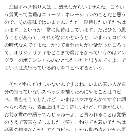
注目すべき釣り人は……残念ながらいませんね。こうい
う質問って普通はニュージェネレーションのことだと思う
ので、その意味ではいません。ただ、期待したい子たちは
います。というか、常に期待はしています。ただひとつ思
うことがあって、それがなにかというと、いまってコピペ
の時代なんですよね。かつて自分たちが小僧だったころっ
て、オリジナリティをどこまで磨けるかっていうのはアン
グラーのポテンシャルのひとつだったと思うんですよ。で
もいまは流行っている釣りをコピペするという。
それが釣りだけじゃないんですよね。いまの若い人が自
分の持っていないスペックを補うためにやることはコピ
ペ。昔もそうでしたけど、いまはスマホなんかですぐに調
べられるから、表面上はすごく詳しいけど、中身がない。
お前が世の中語ってんじゃねーよ、と言われることは覚悟
のうえで苦言を呈しました（笑）。釣りでも若い子たちは
話題の釣法なんかはすぐコピペ。しかも世の流れだから悪