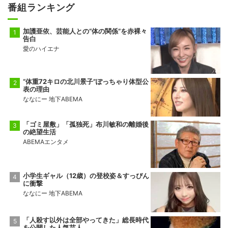
番組ランキング
加護亜依、芸能人との“体の関係”を赤裸々
告白
愛のハイエナ
“体重72キロの北川景子”ぽっちゃり体型公
表の理由
ななにー 地下ABEMA
「ゴミ屋敷」「孤独死」布川敏和の離婚後
の絶望生活
ABEMAエンタメ
小学生ギャル（12歳）の登校姿＆すっぴん
に衝撃
ななにー 地下ABEMA
「人殺す以外は全部やってきた」総長時代
を公開した人気芸人