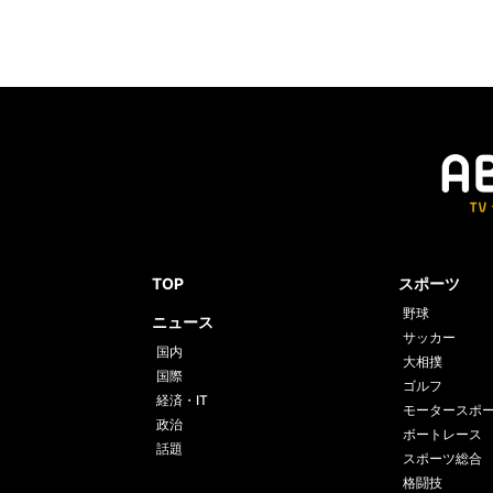
TOP
スポーツ
野球
ニュース
サッカー
国内
大相撲
国際
ゴルフ
経済・IT
モータースポ
政治
ボートレース
話題
スポーツ総合
格闘技