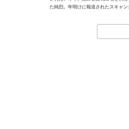
た純烈。年明けに報道されたスキャン
姿も印象に残った。2月には、マッス
ダンゴ・マシン）がプロデュースする
『マッスル』の両国国技館大会にも登