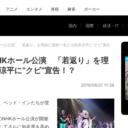
アニメ
エンタメ
将棋
麻雀
ポーカー
国内
国際
経済・IT
Kホール公演 「若返り」を理由に酒井一圭と小田井涼平に“クビ”宣告！？
NHKホール公演 「若返り」を理
涼平に“クビ”宣告！？
2019/06/21 11:38
、ベッド・インたちが登
のNHKホール公演が開催
してさらに知名度を高め