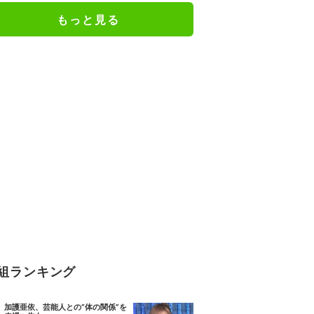
もっと見る
組ランキング
加護亜依、芸能人との“体の関係”を