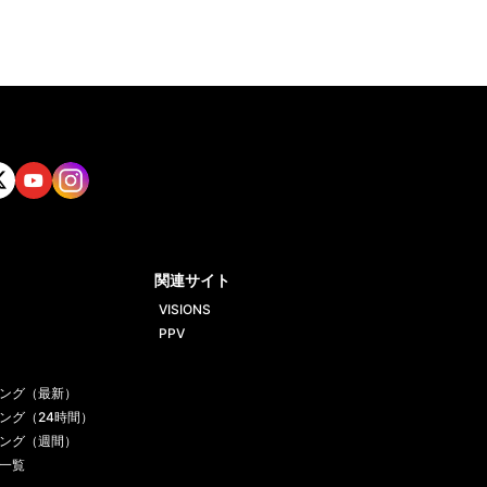
tt
Yout
Insta
ube
gram
関連サイト
VISIONS
PPV
ング（最新）
ング（24時間）
ング（週間）
一覧