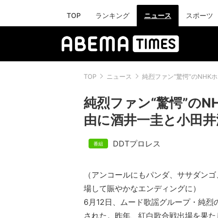
TOP
ランキング
ニュース
スポーツ
TOP
ニュース
純烈ファン“驚愕”のNH
純烈ファン“驚愕”の
由に酒井一圭と小田井
DDTプロレス
（アンコールにもパンダ、ササダンゴ
場して賑やかなエンディングに）
6月12日、ムード歌謡グループ・純烈
された。昨年、紅白歌合戦出場を果た