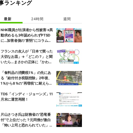
事ランキング
最新
24時間
週間
NHK職員が出演者から性被害→異
動求めるも3年認められずPTSD
に…加害者側の“釈明”にコラムニ
スト「納得がいかない」一方で組
織体制の問題点も指摘
フランスの友人が「日本で買った
大切なお皿」→「どこの？」と聞
いたら…まさかの正体に「かわい
すぎ」「おしゃれに聞こえる」
「食料品の消費税1％」の先にあ
る「給付付き税額控除」2年後、
1％から8％の“再増税”に耐えられ
るのか 自民議員「増税分を上回る
形で中低所得層をカバーする」
TDS「インディ・ジョーンズ」11
月末に運営再開！
片山さつき氏は財務省の“恐竜番
付”で上位だった？元同僚が激白
「怖い上司と恐れられていた」
「関脇からおかみさんに」