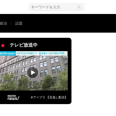
政治
話題
テレビ放送中
#アベプラ 【見逃し配信】