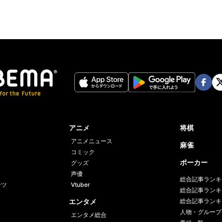
Face
Twi
book
er
アニメ
将棋
アニメニュース
麻雀
コミック
ポーカー
グッズ
声優
総合記事ランキ
ーツ
Vtuber
総合記事ランキ
エンタメ
総合記事ランキ
人物・グループ
エンタメ総合