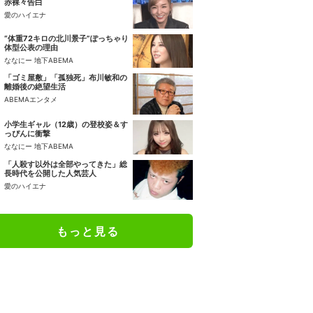
赤裸々告白
愛のハイエナ
“体重72キロの北川景子”ぽっちゃり
体型公表の理由
ななにー 地下ABEMA
「ゴミ屋敷」「孤独死」布川敏和の
離婚後の絶望生活
ABEMAエンタメ
小学生ギャル（12歳）の登校姿＆す
っぴんに衝撃
ななにー 地下ABEMA
「人殺す以外は全部やってきた」総
長時代を公開した人気芸人
愛のハイエナ
もっと見る