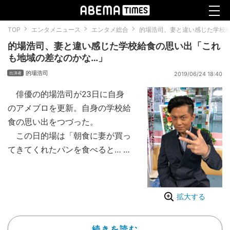
TOP
エンタメニュース
エンタメ総合
的場浩司、妻と違い感じた学校
的場浩司、妻と違い感じた学校給食の思い出「これ
も地域の差なのかな…」
的場浩司
2019/06/24 18:40
俳優の的場浩司が23日に自身
のアメブロを更新。自身の学校給
食の思い出をつづった。
この日的場は「朝食に妻が買っ
てきてくれたパンを食べると… い
つかどこかで食べたことがあるよ
うな味… 包んであった袋を見る…
おそらく近所のスーパーで買って
拡大する
きたパン… いつ、どこで食べた味
だろう… 考えながら食べる… 食
続きを読む