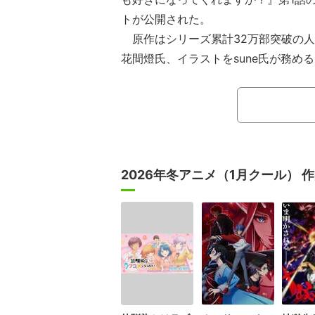
トが公開された。
原作はシリーズ累計32万部突破の人
花間燈氏、イラストをsune氏が務める。
KYO MX、MBS、AbemaTVほかで
本作は彼女いない歴＝年齢な普通の
然もらった差出人名なしのラブレター
ツの持ち主を探し出そうと奔走するラ
ンツを落としたシンデレラ”は誰なの
2026年冬アニメ（1月クール） 
で呼び寄せてしまう。