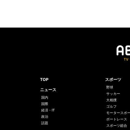
TOP
スポーツ
野球
ニュース
サッカー
国内
大相撲
国際
ゴルフ
経済・IT
モータースポ
政治
ボートレース
話題
スポーツ総合