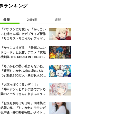
事ランキング
最新
24時間
週間
「バチクソに可愛い」「かっこい
いお姉さん感」セガプライズ新作
『リコリス・リコイル』フィギュ
ア解禁に反響続々
「かっこよすぎる」「最高のエン
ドカード」と反響、アニメ『攻殻
機動隊 THE GHOST IN THE SHEL
L』第5話エンドカード公開
「ちいかわの勢い止まらないね」
『映画ちいかわ 人魚の島のひみ
つ』動員350万人・興行収入50億
円突破が大きな話題に
「大正っぽくて良いぞ！！」
『時々ボソッとロシア語でデレる
隣のアーリャさん』京まふコラボ
の特別衣装ビジュアルに絶賛の声
「お尻も胸もぷりぷり」肉体美に
絶賛の嵐、『ちいかわ』モモンガ
役声優・井口裕香が黒いタイトウ