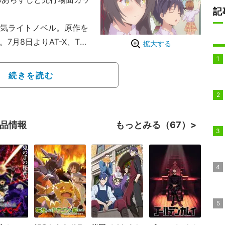
記
気ライトノベル。原作を
7月8日よりAT-X、TO
拡大する
放送される。
高校生・桐生慧輝が、突
続きを読む
に添えられた女物のパン
ブコメディ。果たして“パ
か。謎が謎を呼び、変態ま
作品情報
もっとみる（67）