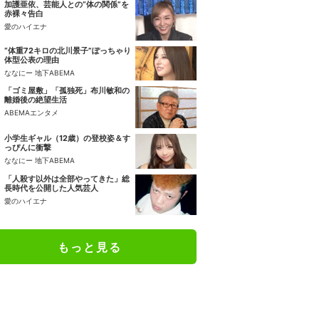
加護亜依、芸能人との“体の関係”を
赤裸々告白
愛のハイエナ
“体重72キロの北川景子”ぽっちゃり
体型公表の理由
ななにー 地下ABEMA
「ゴミ屋敷」「孤独死」布川敏和の
離婚後の絶望生活
ABEMAエンタメ
小学生ギャル（12歳）の登校姿＆す
っぴんに衝撃
ななにー 地下ABEMA
「人殺す以外は全部やってきた」総
長時代を公開した人気芸人
愛のハイエナ
もっと見る