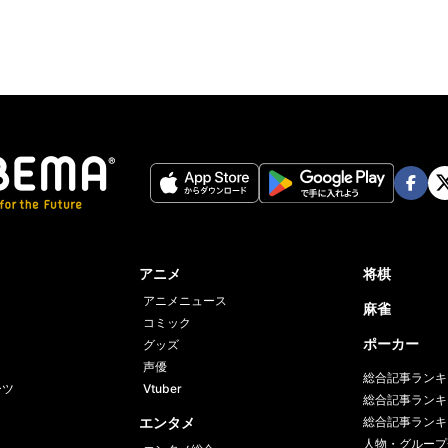
Face
Twi
book
er
アニメ
将棋
アニメニュース
麻雀
コミック
ポーカー
グッズ
声優
総合記事ランキ
ーツ
Vtuber
総合記事ランキ
エンタメ
総合記事ランキ
人物・グループ