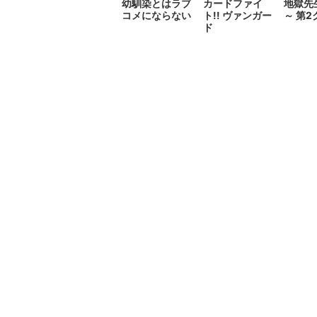
幼馴染とはラブ
カードファイ
地獄先
コメにならない
ト!! ヴァンガー
～ 第
ド