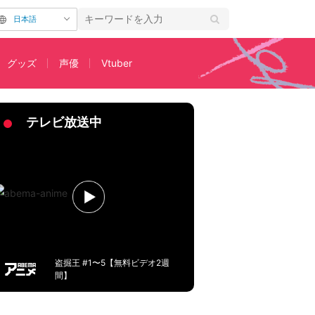
日本語
グッズ
声優
Vtuber
！ 謎のラブレターの差出人は？
テレビ放送中
盗掘王 #1〜5【無料ビデオ2週
間】