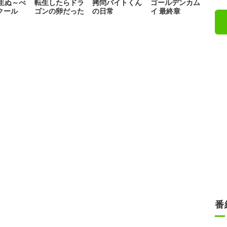
生ぬ～べ
転生したらドラ
拷問バイトくん
ゴールデンカム
2クール
ゴンの卵だった
の日常
イ 最終章
番