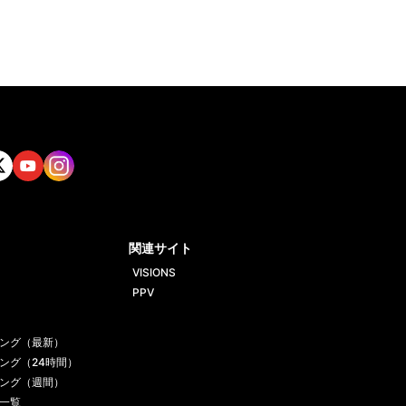
tt
Yout
Insta
ube
gram
関連サイト
VISIONS
PPV
ング（最新）
ング（24時間）
ング（週間）
一覧