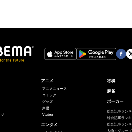
Face
Twi
book
er
アニメ
将棋
アニメニュース
麻雀
コミック
ポーカー
グッズ
声優
総合記事ランキ
ーツ
Vtuber
総合記事ランキ
エンタメ
総合記事ランキ
人物・グループ