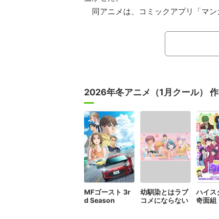
同アニメは、コミックアプリ「マン
連載中の漫画（原作：サンドロビッチ
M）が原作。食べることが大好きな女
重度の筋肉フェチであるカリスマ美少
との出会いをきっかけに、筋トレの世
4話「夏休みいい事あった？」では、
2026年冬アニメ（1月クール） 
かれた。
MFゴースト 3r
幼馴染とはラブ
ハイス
d Season
コメにならない
奇面組