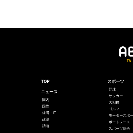
TOP
スポーツ
野球
ニュース
サッカー
国内
大相撲
国際
ゴルフ
経済・IT
モータースポ
政治
ボートレース
話題
スポーツ総合