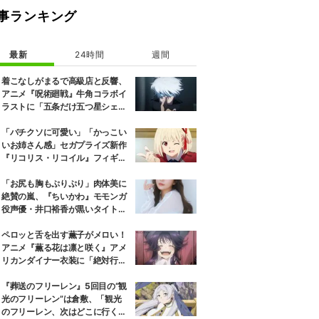
事ランキング
最新
24時間
週間
着こなしがまるで高級店と反響、
アニメ『呪術廻戦』牛角コラボイ
ラストに「五条だけ五つ星シェ
フ」
「バチクソに可愛い」「かっこい
いお姉さん感」セガプライズ新作
『リコリス・リコイル』フィギュ
ア解禁に反響続々
「お尻も胸もぷりぷり」肉体美に
絶賛の嵐、『ちいかわ』モモンガ
役声優・井口裕香が黒いタイトウ
ェアのトレーニング風景公開
ペロッと舌を出す薫子がメロい！
アニメ『薫る花は凛と咲く』アメ
リカンダイナー衣装に「絶対行き
ます」の声
『葬送のフリーレン』5回目の“観
光のフリーレン”は倉敷、「観光
のフリーレン、次はどこに行くの