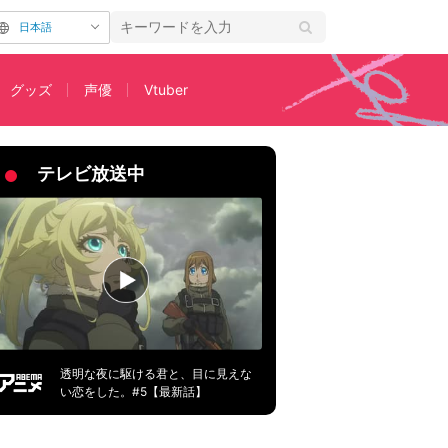
日本語
グッズ
声優
Vtuber
テレビ放送中
透明な夜に駆ける君と、目に見えな
い恋をした。#5【最新話】