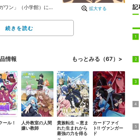
記
ガワン」（小学館）にて
拡大する
・ヤバ子、作画：MAA
子高生・紗倉ひびきは、
続きを読む
女生徒会長・奏流院朱美
界に足を踏み入れる。第
ひびきたちの夏休みが描
作品情報
もっとみる（67）
クール！
人外教室の人間
貴族転生 ～恵ま
カードファイ
嫌い教師
れた生まれから
ト!! ヴァンガー
最強の力を得る
ド
～