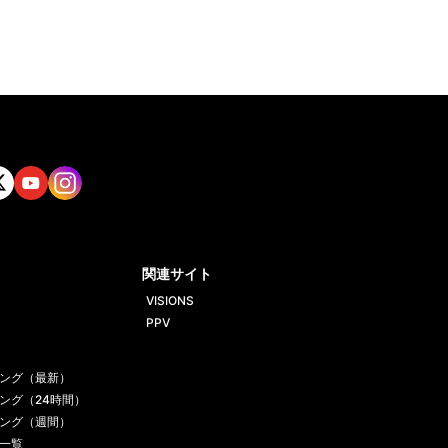
tt
Yout
Insta
ube
gram
関連サイト
VISIONS
PPV
ング（最新）
ング（24時間）
ング（週間）
一覧