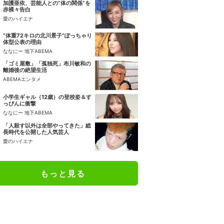
加護亜依、芸能人との“体の関係”を
赤裸々告白
愛のハイエナ
“体重72キロの北川景子”ぽっちゃり
体型公表の理由
ななにー 地下ABEMA
「ゴミ屋敷」「孤独死」布川敏和の
離婚後の絶望生活
ABEMAエンタメ
小学生ギャル（12歳）の登校姿＆す
っぴんに衝撃
ななにー 地下ABEMA
「人殺す以外は全部やってきた」総
長時代を公開した人気芸人
愛のハイエナ
もっと見る