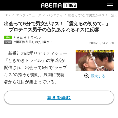
TOP
エンタメニュース
バラエティ
出会って5分で男女がキス！「震
出会って5分で男女がキス！「震えるの初めて…」
プロテニス男子の色気あふれるキスに反響
ときめきトラベル
片岡正徳
,
柴田あやな
,
山﨑ケイ
2019/10/24 20:39
新番組の恋愛リアリティショー
『ときめきトラベル』の第2話が
配信され、出会って5分で“ラップ
キス”の指令が発動。展開に視聴
拡大する
者から注目が集まっている。
当番組では、男女7人が与えら
れた予算の中で旅を進め、数々の
続きを読む
ミッションをこなしながらタイを
横断。バンコクから、760km先
のゴールである“神秘の洞窟”を目