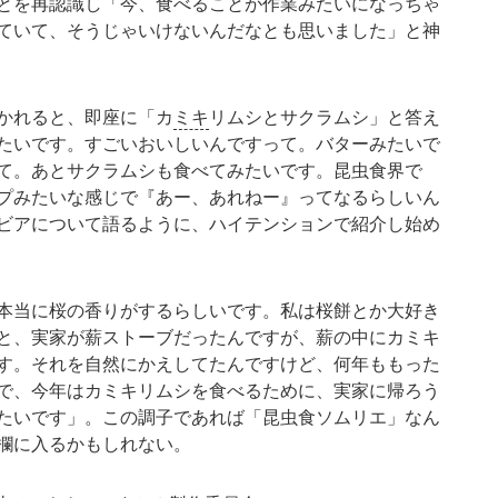
とを再認識し「今、食べることが作業みたいになっちゃ
ていて、そうじゃいけないんだなとも思いました」と神
かれると、即座に「カ
ミキ
リムシとサクラムシ」と答え
たいです。すごいおいしいんですって。バターみたいで
て。あとサクラムシも食べてみたいです。昆虫食界で
プみたいな感じで『あー、あれねー』ってなるらしいん
ビアについて語るように、ハイテンションで紹介し始め
本当に桜の香りがするらしいです。私は桜餅とか大好き
と、実家が薪ストーブだったんですが、薪の中にカミキ
す。それを自然にかえしてたんですけど、何年ももった
で、今年はカミキリムシを食べるために、実家に帰ろう
たいです」。この調子であれば「昆虫食ソムリエ」なん
欄に入るかもしれない。