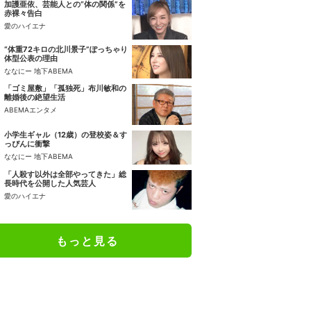
加護亜依、芸能人との“体の関係”を
赤裸々告白
愛のハイエナ
“体重72キロの北川景子”ぽっちゃり
体型公表の理由
ななにー 地下ABEMA
「ゴミ屋敷」「孤独死」布川敏和の
離婚後の絶望生活
ABEMAエンタメ
小学生ギャル（12歳）の登校姿＆す
っぴんに衝撃
ななにー 地下ABEMA
「人殺す以外は全部やってきた」総
長時代を公開した人気芸人
愛のハイエナ
もっと見る