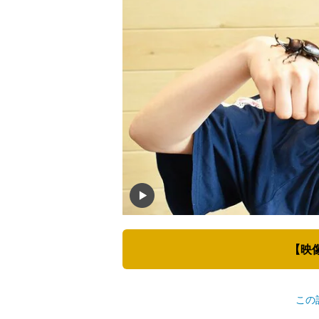
【映
この