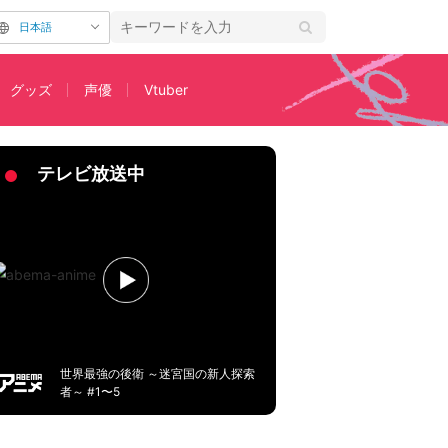
日本語
グッズ
声優
Vtuber
どうか」
テレビ放送中
世界最強の後衛 ～迷宮国の新人探索
者～ #1〜5