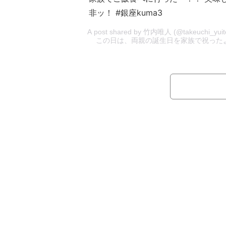
非ッ！ #銀座kuma3
A post shared by 竹内唯人 (@takeuchi_y
この日は、両親の誕生日を家族で祝ったよ