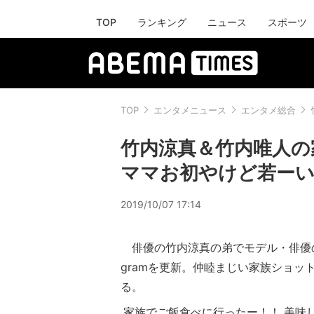
TOP
ランキング
ニュース
スポーツ
TOP
エンタメニュース
エンタメ総合
竹内涼真＆竹内唯人の
ママお初やけど若ー
2019/10/07 17:14
俳優の竹内涼真の弟でモデル・俳優の竹
gramを更新。仲睦まじい家族ショッ
る。
家族でご飯食べに行ったー！！ 美味し