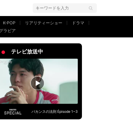
K-POP
リアリティーショー
ドラマ
グラビア
」「ほんと兄弟そっくり」
テレビ放送中
バカンスの法則 Épisode 1~3