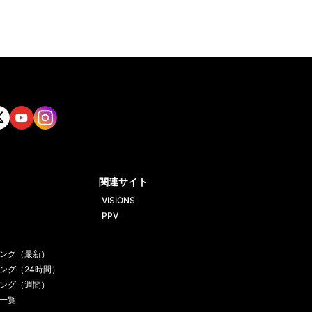
tt
Yout
Insta
ube
gram
関連サイト
VISIONS
PPV
ング（最新）
ング（24時間）
ング（週間）
一覧