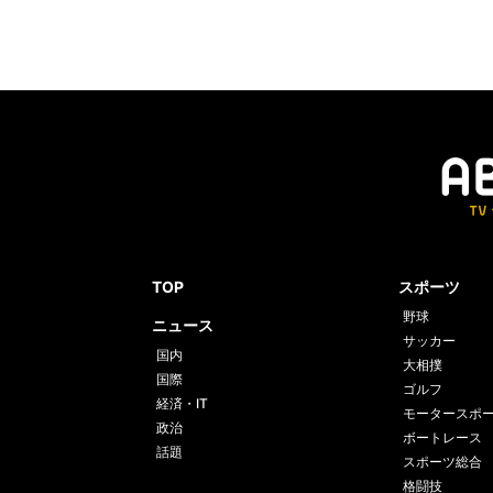
TOP
スポーツ
野球
ニュース
サッカー
国内
大相撲
国際
ゴルフ
経済・IT
モータースポ
政治
ボートレース
話題
スポーツ総合
格闘技