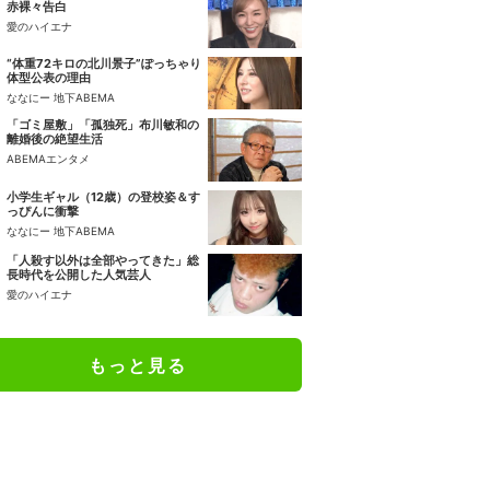
赤裸々告白
愛のハイエナ
“体重72キロの北川景子”ぽっちゃり
体型公表の理由
ななにー 地下ABEMA
「ゴミ屋敷」「孤独死」布川敏和の
離婚後の絶望生活
ABEMAエンタメ
小学生ギャル（12歳）の登校姿＆す
っぴんに衝撃
ななにー 地下ABEMA
「人殺す以外は全部やってきた」総
長時代を公開した人気芸人
愛のハイエナ
もっと見る