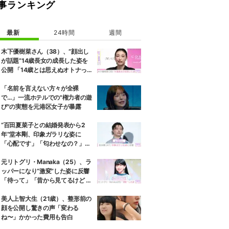
事ランキング
最新
24時間
週間
メント。お店の玄関らしき場所で、涼真に肩を組まれる自身、手紙のよ
木下優樹菜さん（38）、“顔出し
が話題”14歳長女の成長した姿を
公開 「14歳とは思えぬオトナっぽ
さ」「優樹菜ちゃんにそっくりす
ぎる」など反響
「名前を言えない方々が全裸
で…」一流ホテルでの"権力者の遊
び"の実態を元港区女子が暴露
“百田夏菜子との結婚発表から2
年”堂本剛、印象ガラリな姿に
「心配です」「匂わせなの？」な
どさまざまな声
元リトグリ・Manaka（25）、ラ
ッパーになり“激変”した姿に反響
「待って」「昔から見てるけど 最
近ずっと可愛くなってる」
美人上智大生（21歳）、整形前の
顔を公開し驚きの声「変わる
ね〜」かかった費用も告白