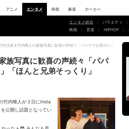
アニメ
エンタメ
将棋
麻雀
ポーカー
エンタメ総合
バラエティ
映画
音楽
HIPHOP
竹内涼真＆竹内唯人の家族写真に歓喜の声続々「パパママお初やけど若ーい
家族写真に歓喜の声続々「パパ
い」「ほんと兄弟そっくり」
内唯人が３日にInsta
トを公開し話題となってい
かったぁ😳 みんなも是