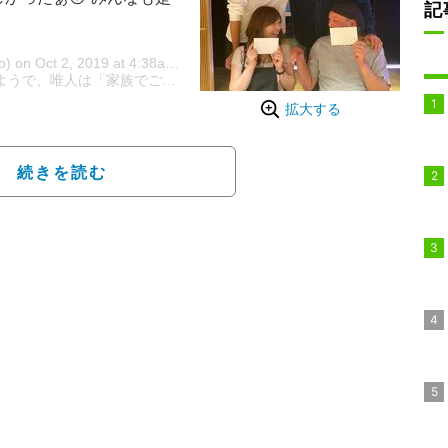
記
uito) on
Oct 2, 2019 at 4:38am PDT
うで、唯人は「家族でご飯食べに行ったー！！美味しかったぁ」とコ
拡大する
続きを読む