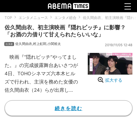
TOP
エンタメニュース
エンタメ総合
佐久間由衣、初主演映画『隠れ
佐久間由衣、初主演映画『隠れビッチ』に影響？
「お酒の力借りて甘えられたらいいな」
佐久間由衣
,
村上虹郎
,
小関裕太
2019/11/05 12:48
映画『“隠れビッチ”やってまし
た。』の完成披露舞台あいさつが
4日、TOHOシネマズ六本木ヒル
拡大する
ズで行われ、主演を務めた女優の
佐久間由衣（24）らが出席し
た。
本作が初主演映画となった佐久
続きを読む
間は、「撮影自体が1年前の12
月、寒い時期に皆さんと一緒に撮
影を乗り越えて、いざ、こうやっ