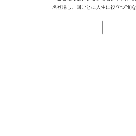
名登場し、回ごとに人生に役立つ“旬な
ゲストが、それぞれの視点からプレゼ
る。Abemaビデオでも完全オリジナ
2年前からテレビタレントの仕事を整理
行を計画していた中田。レギュラーを
ビを干されてる説」がネットで噂され