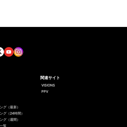
tt
Yout
Insta
ube
gram
関連サイト
VISIONS
PPV
ング（最新）
ング（24時間）
ング（週間）
一覧