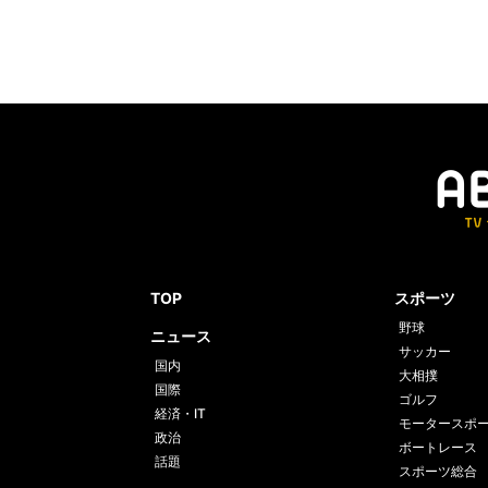
TOP
スポーツ
野球
ニュース
サッカー
国内
大相撲
国際
ゴルフ
経済・IT
モータースポ
政治
ボートレース
話題
スポーツ総合