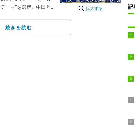
記
テーマ”を選定。中田と
拡大する
ンテーションを展開す
ル企画を含めて配信中だ。
続きを読む
し、YouTubeへの移
次々降りたことで「テレ
ていたという。