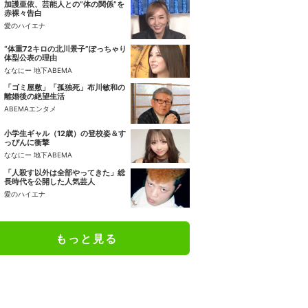
加護亜依、芸能人との“体の関係”を
赤裸々告白
愛のハイエナ
“体重72キロの北川景子”ぽっちゃり
体型公表の理由
ななにー 地下ABEMA
「ゴミ屋敷」「孤独死」布川敏和の
離婚後の絶望生活
ABEMAエンタメ
小学生ギャル（12歳）の登校姿＆す
っぴんに衝撃
ななにー 地下ABEMA
「人殺す以外は全部やってきた」総
長時代を公開した人気芸人
愛のハイエナ
もっと見る