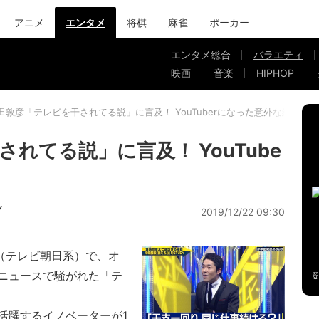
アニメ
エンタメ
将棋
麻雀
ポーカー
エンタメ総合
バラエティ
映画
音楽
HIPHOP
田敦彦「テレビを干されてる説」に言及！ YouTuberになった意外な経緯
れてる説」に言及！ YouTube
Y
2019/12/22 09:30
Y』（テレビ朝日系）で、オ
ニュースで騒がれた「テ
活躍するイノベーターが1