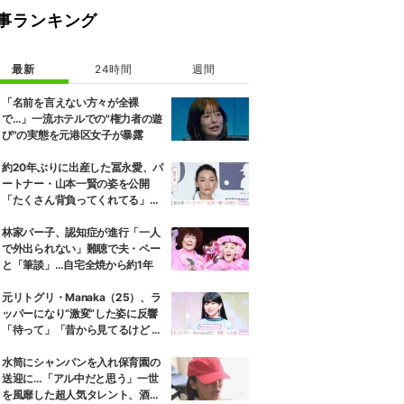
事ランキング
最新
24時間
週間
「名前を言えない方々が全裸
で…」一流ホテルでの"権力者の遊
び"の実態を元港区女子が暴露
約20年ぶりに出産した冨永愛、パ
ートナー・山本一賢の姿を公開
「たくさん背負ってくれてる」感
謝の思いをつづる
林家パー子、認知症が進行「一人
で外出られない」難聴で夫・ペー
と「筆談」…自宅全焼から約1年
元リトグリ・Manaka（25）、ラ
ッパーになり“激変”した姿に反響
「待って」「昔から見てるけど 最
近ずっと可愛くなってる」
水筒にシャンパンを入れ保育園の
送迎に…「アル中だと思う」一世
を風靡した超人気タレント、酒漬