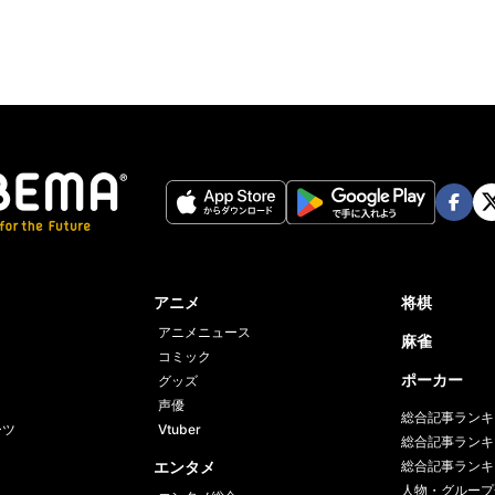
Face
Twi
book
er
アニメ
将棋
アニメニュース
麻雀
コミック
ポーカー
グッズ
声優
総合記事ランキ
ーツ
Vtuber
総合記事ランキ
エンタメ
総合記事ランキ
人物・グループ