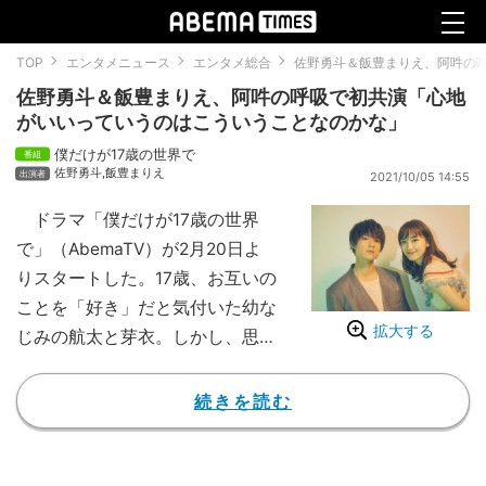
TOP
エンタメニュース
エンタメ総合
佐野勇斗＆飯豊まりえ、阿吽の
佐野勇斗＆飯豊まりえ、阿吽の呼吸で初共演「心地
がいいっていうのはこういうことなのかな」
僕だけが17歳の世界で
佐野勇斗
,
飯豊まりえ
2021/10/05 14:55
ドラマ「僕だけが17歳の世界
で」（AbemaTV）が2月20日よ
りスタートした。17歳、お互いの
ことを「好き」だと気付いた幼な
拡大する
じみの航太と芽衣。しかし、思い
を伝えられないまま航太はこの世
を去ってしまった。そして7年後
続きを読む
の2020年。24歳に成長した芽衣
の目の前に、17歳のときのままの
航太が突然現れた――。幼馴染の