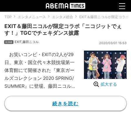
TOP
エンタメニュース
エンタメ総合
EXIT＆藤田ニコルが限定コラ
EXIT＆藤田ニコルが限定コラボ「ニコジットでぇ
す！」TGCでチェキダンス披露
EXIT
,
藤田ニコル
2020/03/01 15:53
お笑いコンビ・EXITの2人が29
日、東京・国立代々木競技場第一
体育館にて開催された『東京ガー
ルズコレクション 2020 SPRING/
拡大する
SUMMER』に登場。藤田ニコル
との限定コラボ「ニコジット」と
してチェキを片手にランウェイを
続きを読む
歩いた。
EXITとニコルは「富士フィル
ム」ステージに登場。インスタン