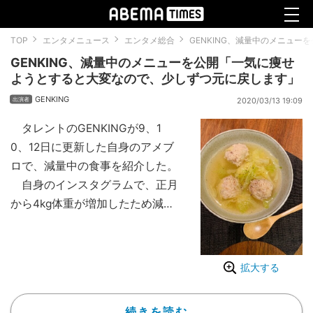
TOP
エンタメニュース
エンタメ総合
GENKING、減量中のメニュ
GENKING、減量中のメニューを公開「一気に痩せ
ようとすると大変なので、少しずつ元に戻します」
GENKING
2020/03/13 19:09
タレントのGENKINGが9、1
0、12日に更新した自身のアメブ
ロで、減量中の食事を紹介した。
自身のインスタグラムで、正月
から4kg体重が増加したため減量
中だと明かしていたGENKING。9
日に更新したブログで、「ニラ玉
に木綿豆腐！！」と食事の内容を
拡大する
公開し、「一気に痩せようとする
と大変なので、少しずつ元に戻し
続きを読む