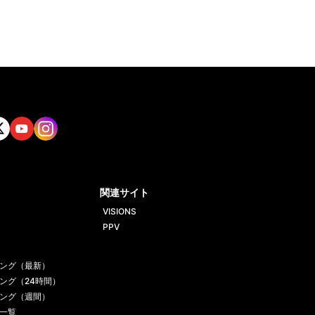
tt
Yout
Insta
ube
gram
関連サイト
VISIONS
PPV
ング（最新）
ング（24時間）
ング（週間）
一覧