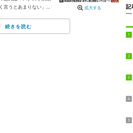
記
く言うとあまりない」と
拡大する
！？
続きを読む
率が高いのは接触感染、
れば飛沫感染はあるが、
トル以内に入ることは意
がかかっているときに飛
と説明した。