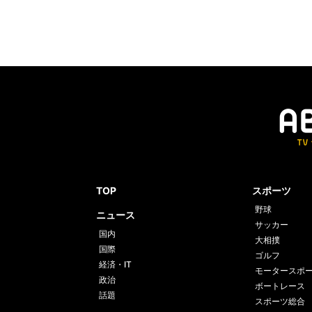
TOP
スポーツ
野球
ニュース
サッカー
国内
大相撲
国際
ゴルフ
経済・IT
モータースポ
政治
ボートレース
話題
スポーツ総合