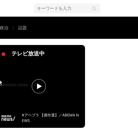
政治
話題
テレビ放送中
#アベプラ 【傑作選】／ABEMA N
EWS