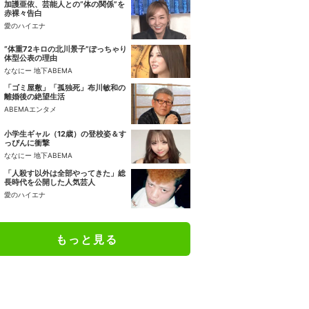
加護亜依、芸能人との“体の関係”を
赤裸々告白
愛のハイエナ
“体重72キロの北川景子”ぽっちゃり
体型公表の理由
ななにー 地下ABEMA
「ゴミ屋敷」「孤独死」布川敏和の
離婚後の絶望生活
ABEMAエンタメ
小学生ギャル（12歳）の登校姿＆す
っぴんに衝撃
ななにー 地下ABEMA
「人殺す以外は全部やってきた」総
長時代を公開した人気芸人
愛のハイエナ
もっと見る