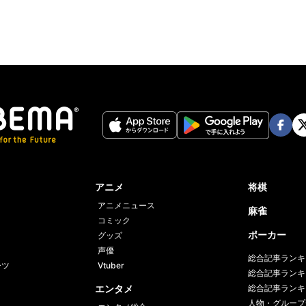
Face
Twi
book
er
アニメ
将棋
アニメニュース
麻雀
コミック
ポーカー
グッズ
声優
総合記事ランキ
ーツ
Vtuber
総合記事ランキ
エンタメ
総合記事ランキ
人物・グループ