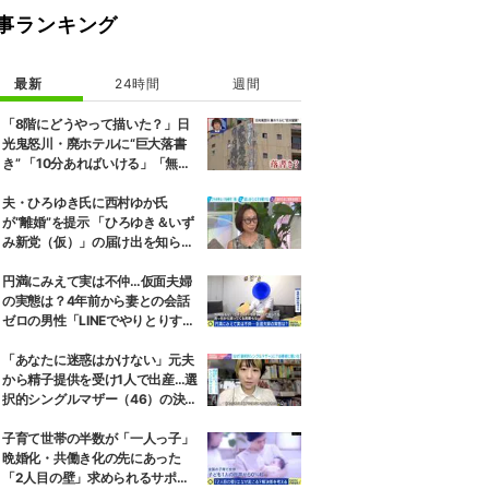
事ランキング
最新
24時間
週間
「8階にどうやって描いた？」日
光鬼怒川・廃ホテルに“巨大落書
き” 「10分あればいける」「無許
可で描かれた可能性」現役アーテ
ィストらが見解
夫・ひろゆき氏に西村ゆか氏
が“離婚”を提示 「ひろゆき＆いず
み新党（仮）」の届け出を知らさ
れず激怒「信頼関係が保てない状
態で夫婦を続けるのは無理」
円満にみえて実は不仲…仮面夫婦
の実態は？4年前から妻との会話
ゼロの男性「LINEでやりとりする
も塩対応」「私の悪口を言うから
娘は寄り付いてこない」
「あなたに迷惑はかけない」元夫
から精子提供を受け1人で出産…選
択的シングルマザー（46）の決断
と葛藤、養育費も求めず
子育て世帯の半数が「一人っ子」
晩婚化・共働き化の先にあった
「2人目の壁」求められるサポー