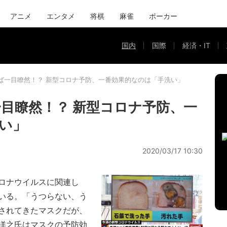
アニメ
エンタメ
将棋
麻雀
ポーカー
国内
国際
経済・IT
ば一目瞭然！？ 新型コロナ予防、一番効果的なのは「手洗い」
目瞭然！？ 新型コロナ予防、一
い」
2020/03/17 10:30
ロナウイルスに関連し
いる。「うつらない、う
されてきたマスクだが、
洋之氏はマスクの予防効