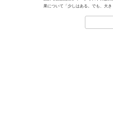
果について「少しはある。でも、大き
話す。
【映像】パンのカビを見れば一目瞭然
その理由について森田氏は「一番確
そして二番目が飛沫感染。距離が近け
せいぜい２メートル。しかし、２メー
外に少ない。マスクに関しては、自分
沫させないという意味合いは大きい」