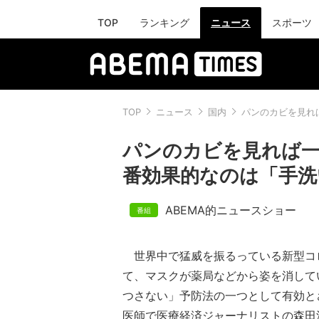
TOP
ランキング
ニュース
スポーツ
TOP
ニュース
国内
パンのカビを見れ
パンのカビを見れば一
番効果的なのは「手洗
ABEMA的ニュースショー
世界中で猛威を振るっている新型コ
て、マスクが薬局などから姿を消して
つさない」予防法の一つとして有効と
医師で医療経済ジャーナリストの森田