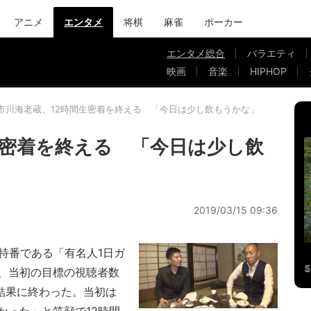
アニメ
エンタメ
将棋
麻雀
ポーカー
エンタメ総合
バラエティ
映画
音楽
HIPHOP
市川海老蔵、12時間生密着を終える 「今日は少し飲もうかな」
生密着を終える 「今日は少し飲
2019/03/15 09:36
記念特番である「有名人1日ガ
、当初の目標の視聴者数
う結果に終わった。当初は