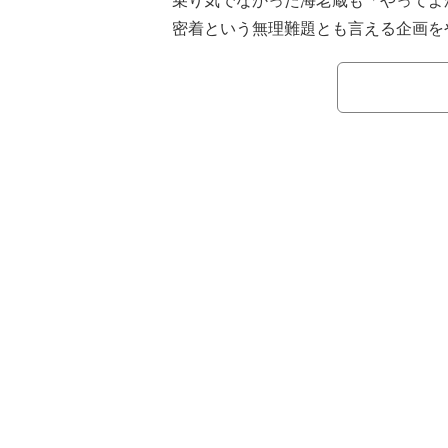
乗り気でなかった海老蔵も「やってよ
密着という無理難題とも言える企画を
た。
海老蔵は116万人という結果に触れな
生放送ができたことについて、「100
なると、歌舞伎座の10ヶ月興行に相
は嬉しいよ」と本心を吐露した。