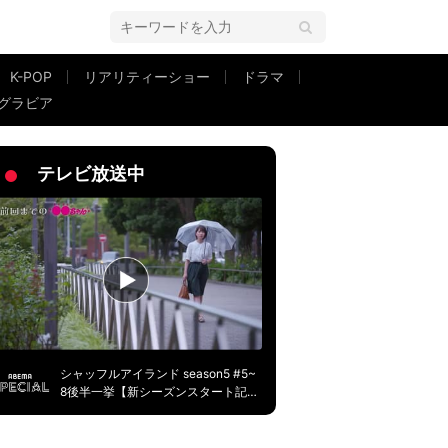
K-POP
リアリティーショー
ドラマ
グラビア
テレビ放送中
シャッフルアイランド season5 #5~
8後半一挙【新シーズンスタート記
念】