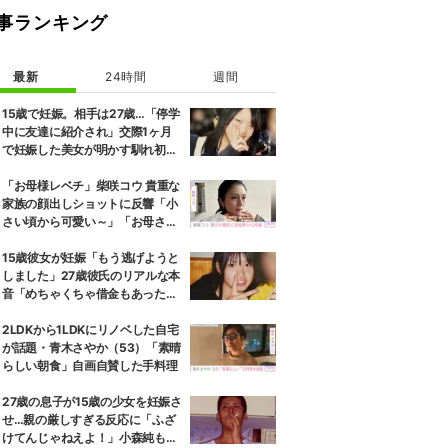
事ランキング
最新
24時間
週間
15歳で妊娠。相手は27歳…「停学
中に友達に紹介され」交際1ヶ月
で妊娠した美女が明かす馴れ初め
に「だいぶ危ねーよ！」小森純も
絶句
「お母様レベチ」柴咲コウ 貴重な
家族の顔出しショットに反響「小
さい頃から可愛い～」「お母さん
そっくり」
15歳彼女が妊娠「もう逃げようと
しました」27歳彼氏のリアルな本
音「めちゃくちゃ借金もあったの
で…」
2LDKから1LDKにリノベした自宅
が話題・青木さやか（53）「素晴
らしい朝食」自画自賛した手料理
27歳の息子が15歳の少女を妊娠さ
せ…親の厳しすぎる反応に「ふざ
けてんじゃねえよ！」小森純も怒