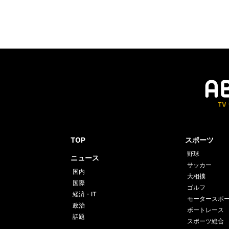
TOP
スポーツ
野球
ニュース
サッカー
国内
大相撲
国際
ゴルフ
経済・IT
モータースポ
政治
ボートレース
話題
スポーツ総合