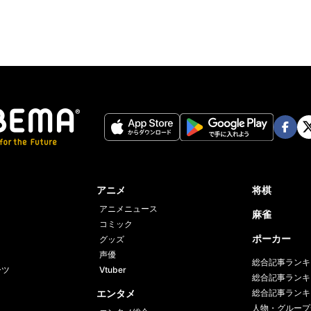
Face
Twi
book
er
アニメ
将棋
アニメニュース
麻雀
コミック
ポーカー
グッズ
声優
総合記事ランキ
ーツ
Vtuber
総合記事ランキ
エンタメ
総合記事ランキ
人物・グループ