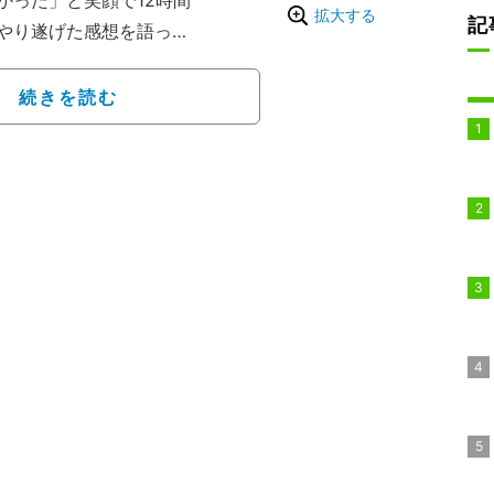
かった」と笑顔で12時間
拡大する
記
やり遂げた感想を語っ
がらも、放送中に歌舞伎の
続きを読む
万人が歌舞伎を見たって
当するわけですから。これ