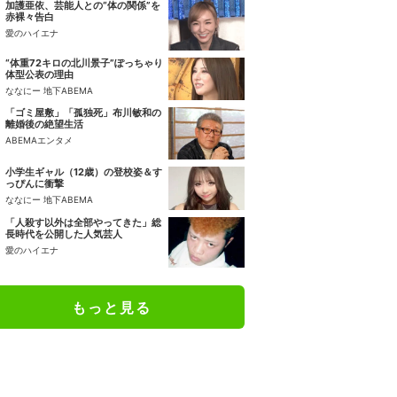
加護亜依、芸能人との“体の関係”を
赤裸々告白
愛のハイエナ
“体重72キロの北川景子”ぽっちゃり
体型公表の理由
ななにー 地下ABEMA
「ゴミ屋敷」「孤独死」布川敏和の
離婚後の絶望生活
ABEMAエンタメ
小学生ギャル（12歳）の登校姿＆す
っぴんに衝撃
ななにー 地下ABEMA
「人殺す以外は全部やってきた」総
長時代を公開した人気芸人
愛のハイエナ
もっと見る