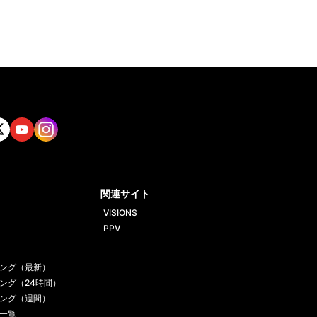
tt
Yout
Insta
ube
gram
関連サイト
VISIONS
PPV
ング（最新）
ング（24時間）
ング（週間）
一覧