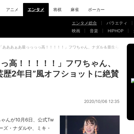
アニメ
エンタメ
将棋
麻雀
ポーカー
エンタメ総合
バラエティ
映画
音楽
HIPHOP
「あああぁあ最っっっっ高！！！！！」フワちゃん、ナダル＆亜生らとの“芸
っ高！！！！！」フワちゃん、
芸歴2年目”風オフショットに絶賛
2020/10/06 12:35
ちゃんが10月6日、公式Tw
パーズ・ナダルや、ミキ・