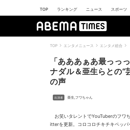
TOP
ランキング
ニュース
スポーツ
TOP
エンタメニュース
エンタメ総合
「あああぁあ最っっっ
ナダル＆亜生らとの“
の声
亜生
フワちゃん
,
お笑いタレントでYouTuberのフワ
itterを更新。コロコロチキチキペッ