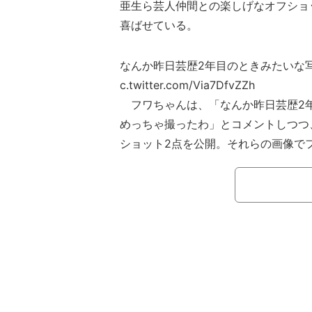
亜生ら芸人仲間との楽しげなオフショ
喜ばせている。
なんか昨日芸歴2年目のときみたいな写
c.twitter.com/Via7DfvZZh
フワちゃんは、「なんか昨日芸歴2
めっちゃ撮ったわ」とコメントしつつ
ショット2点を公開。それらの画像で
頭を鷲掴みにするような形で手を置い
上でポーズを決めたりといった、なん
に向けて披露した。