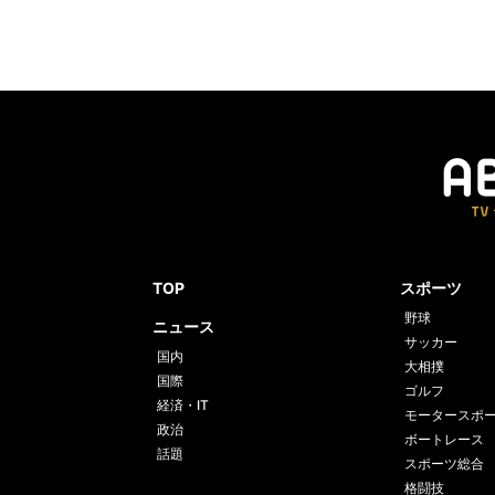
TOP
スポーツ
野球
ニュース
サッカー
国内
大相撲
国際
ゴルフ
経済・IT
モータースポ
政治
ボートレース
話題
スポーツ総合
格闘技