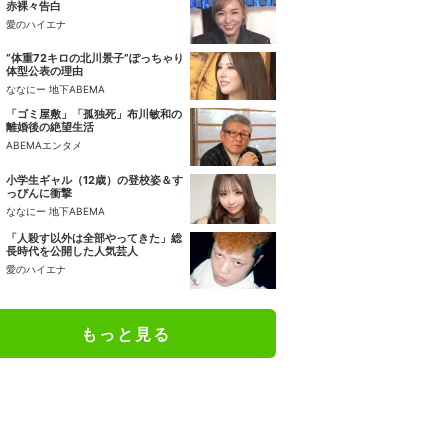
赤裸々告白
愛のハイエナ
“体重72キロの北川景子”ぽっちゃり
体型公表の理由
ななにー 地下ABEMA
「ゴミ屋敷」「孤独死」布川敏和の
離婚後の絶望生活
ABEMAエンタメ
小学生ギャル（12歳）の登校姿＆す
っぴんに衝撃
ななにー 地下ABEMA
「人殺す以外は全部やってきた」総
長時代を公開した人気芸人
愛のハイエナ
もっと見る