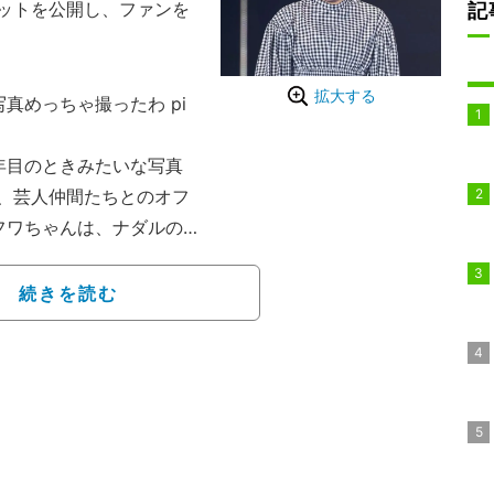
ットを公開し、ファンを
記
拡大する
真めっちゃ撮ったわ pi
年目のときみたいな写真
、芸人仲間たちとのオフ
フワちゃんは、ナダルの
たり、ミキ・亜星らと路
とも楽しげな姿をファン
続きを読む