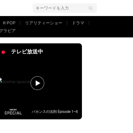
K-POP
リアリティーショー
ドラマ
グラビア
歴2年目”風オフショットに絶賛の声
テレビ放送中
バカンスの法則 Épisode 1~6