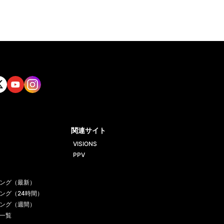
tt
Yout
Insta
ube
gram
関連サイト
VISIONS
PPV
ング（最新）
ング（24時間）
ング（週間）
一覧