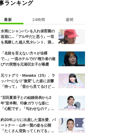
事ランキング
最新
24時間
週間
水筒にシャンパンを入れ保育園の
送迎に…「アル中だと思う」一世
を風靡した超人気タレント、酒漬
けだった日々を告白
「名前を言えない方々が全裸
で…」一流ホテルでの"権力者の遊
び"の実態を元港区女子が暴露
元リトグリ・Manaka（25）、ラ
ッパーになり“激変”した姿に反響
「待って」「昔から見てるけど 最
近ずっと可愛くなってる」
“百田夏菜子との結婚発表から2
年”堂本剛、印象ガラリな姿に
「心配です」「匂わせなの？」な
どさまざまな声
約20年ぶりに出産した冨永愛、パ
ートナー・山本一賢の姿を公開
「たくさん背負ってくれてる」感
謝の思いをつづる