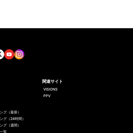
tt
Yout
Insta
ube
gram
関連サイト
VISIONS
PPV
ング（最新）
ング（24時間）
ング（週間）
一覧