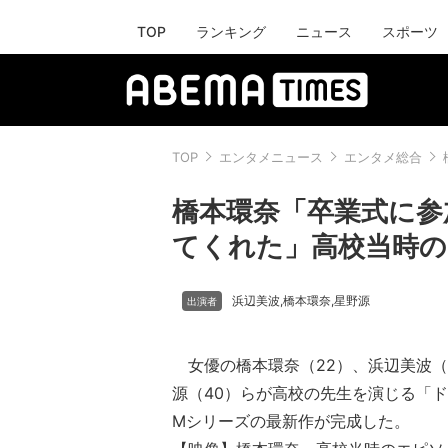
TOP
ランキング
ニュース
スポーツ
TOP
エンタメニュース
エンタメ総合
橋本環奈「卒業式に参
てくれた」高校当時
浜辺美波
橋本環奈
星野源
,
,
女優の橋本環奈（22）、浜辺美波（
源（40）らが高校の先生を演じる「ド
Mシリーズの最新作が完成した。