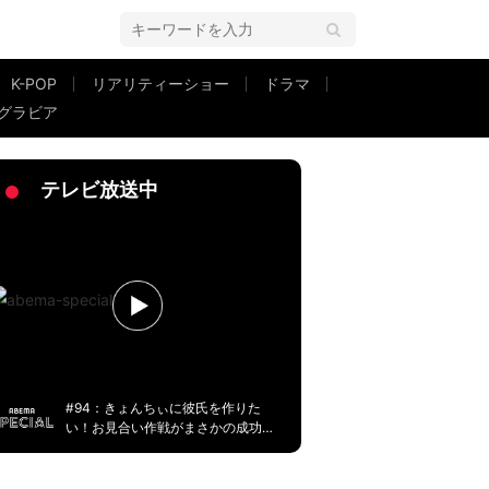
K-POP
リアリティーショー
ドラマ
グラビア
エピソード明かす
テレビ放送中
#94：きょんちぃに彼氏を作りた
い！お見合い作戦がまさかの成功
に！