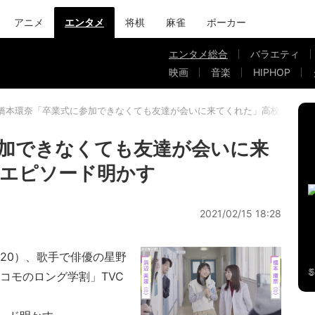
アニメ
エンタメ
将棋
麻雀
ポーカー
エンタメ総合
バラエティ
映画
音楽
HIPHOP
橋本環奈「卒業式に参加できなくても友達が会いに来てくれた」高校当時の
加できなくても友達が会いに来
のエピソード明かす
2021/02/15 18:28
20）、歌手で俳優の星野
コモのロング学割」TVC