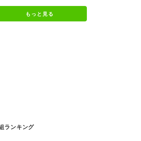
きの声「凛ちゃんがお母さん役を
やるようになったなんて」
もっと見る
組ランキング