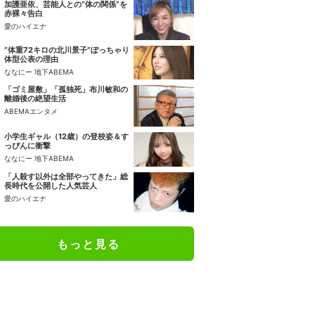
加護亜依、芸能人との“体の関係”を
赤裸々告白
愛のハイエナ
“体重72キロの北川景子”ぽっちゃり
体型公表の理由
ななにー 地下ABEMA
「ゴミ屋敷」「孤独死」布川敏和の
離婚後の絶望生活
ABEMAエンタメ
小学生ギャル（12歳）の登校姿＆す
っぴんに衝撃
ななにー 地下ABEMA
「人殺す以外は全部やってきた」総
長時代を公開した人気芸人
愛のハイエナ
もっと見る