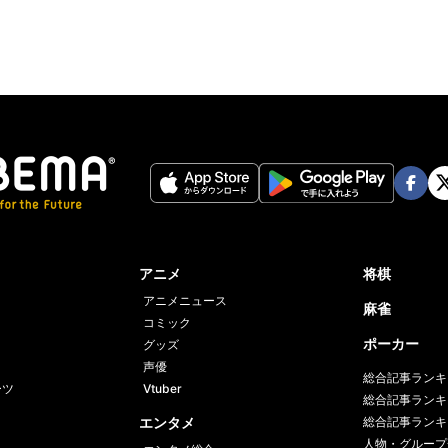
Face
Twi
book
er
アニメ
将棋
アニメニュース
麻雀
コミック
ポーカー
グッズ
声優
総合記事ランキ
ーツ
Vtuber
総合記事ランキ
エンタメ
総合記事ランキ
人物・グループ