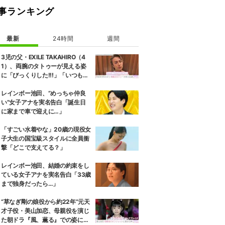
事ランキング
最新
24時間
週間
3児の父・EXILE TAKAHIRO（4
1）、両腕のタトゥーが見える姿
に「びっくりした!!!」「いつもと
また違ったTAKAHIROさん」など
の反響
レインボー池田、“めっちゃ仲良
い”女子アナを実名告白「誕生日
に家まで車で迎えに…」
「すごい水着やな」20歳の現役女
子大生の国宝級スタイルに全員衝
撃「どこで支えてる？」
レインボー池田、結婚の約束をし
ている女子アナを実名告白「33歳
まで独身だったら…」
“草なぎ剛の娘役から約22年”元天
才子役・美山加恋、母親役を演じ
た朝ドラ『風、薫る』での姿に驚