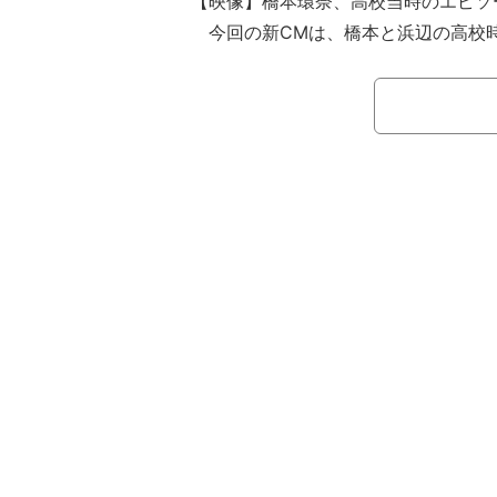
【映像】橋本環奈、高校当時のエピソ
今回の新CMは、橋本と浜辺の高校
担任役の星野から“最後の授業”を受け
10代の頃から女優として活躍する2
ことが出来なかったという。橋本は「
行事ごととかは参加出来ていなくて、
けなくて…。でも後日、別の日に卒業
に卒業した友達が制服を着て学校まで
モかった！」と、卒業当時の忘れられ
た。それに対し、浜辺は「みんな仲良
敵」とコメントした。