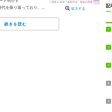
ード明かす
記
時代を振り返っており、
拡大する
る様子が描かれている。
人は、卒業式に参加する
続きを読む
修学旅行とか体育祭とか
卒業式の日もお仕事で行
式をしてもらって、そこ
会いに来てくれたの。エ
ないエピソードを明かし
かったんだね。すごく素