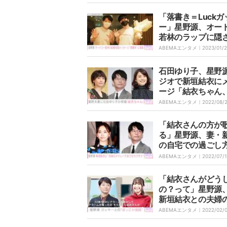
「落書き＝Luckガ
ー」星野源、オー
若林のラップに隠
結婚祝福メッセー
ABEMAエンタメ｜
2023/01/
肌
石田ゆり子、星野
ジオで新垣結衣に
ージ「結衣ちゃん
ちゃんだよ」
ABEMAエンタメ｜
2022/08/
「結衣さんの方が
る」星野源、妻・
の自宅での過ごし
かし、ファンから
ABEMAエンタメ｜
2022/07/
ンキュンが止まら
の声
「結衣さんがどう
の？って」星野源
新垣結衣との夫婦
とりを明かす
ABEMAエンタメ｜
2022/02/