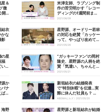
流星＆
米津玄師、ラブソング制
“微
作の苦労明かす「レコー
公開
ディングの1週間前まで
な雰囲
できてない…」 星野源
2021/06/09
も共感
垣結衣
星野源、オードリー若林
やかな
の対応を絶賛「カッケー
撮影
って、やっぱり改めてす
ごいな」
2021/05/26
婚の星
“ガッキーファン”の岡村
祝福
隆史、星野源の人柄を絶
ていた
賛「気遣い、ちゃんとで
クリ」
きる人なのよ」
2021/05/21
野源か
新垣結衣の結婚発表
たバナ
で“特別休暇”を伝達…実
えば結
際に休んだ社員も？ 社
雰囲気
長を直撃取材
ABEMAヒルズ｜
2021/05/20
福
・海野
星野源と新垣結衣が結婚