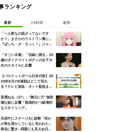
事ランキング
最新
24時間
週間
「一人変なの混ざってないです
か？」まさかのラストワン賞に…
『ぼっち・ざ・ろっく！』ジャー
ジメイド姿にツッコミ殺到
「すごい水着」「目線に困る」20
歳のダイナマイトボディの女子大
生のスタイルに反響
【バスケットボール日本代表】20
26年8月の6連戦はどこで見れ
る？テレビ放送・ネット配信まと
め 招集メンバーも解説
長濱ねる（27）、“胸元に穴” 無防
備な姿に反響「挑発的かつ破壊的
なスタイリング」
兵役中にステージ4と診断「何か
が骨を溶かしていると言われた」
病名に驚き…両親にも言えぬ日々