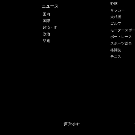
野球
ニュース
サッカー
国内
大相撲
国際
ゴルフ
経済・IT
モータースポ
政治
ボートレース
話題
スポーツ総合
格闘技
テニス
運営会社