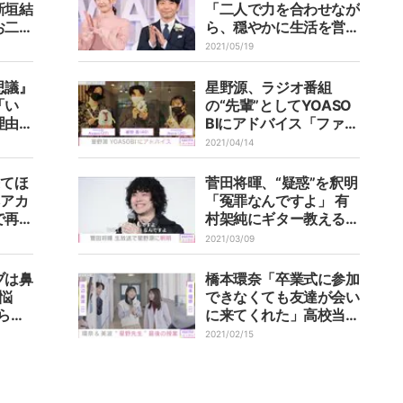
新垣結
「二人で力を合わせなが
お二人
ら、穏やかに生活を営ん
心から
でいけたら」
2021/05/19
思議』
星野源、ラジオ番組
「い
の“先輩”としてYOASO
理由明
BIにアドバイス「ファン
が喜ぶことを重点的に考
2021/04/14
えると、良い感じに」
来てほ
菅田将暉、“疑惑”を釈明
本アカ
「冤罪なんですよ」 有
で再会
村架純にギター教えるた
ラジオ
めに星野源を利用した!?
2021/03/09
け
ブは鼻
橋本環奈「卒業式に参加
な悩
できなくても友達が会い
らい
に来てくれた」高校当時
らいで
のエピソード明かす
2021/02/15