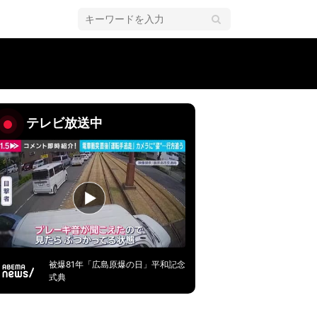
テレビ放送中
被爆81年「広島原爆の日」平和記念
式典