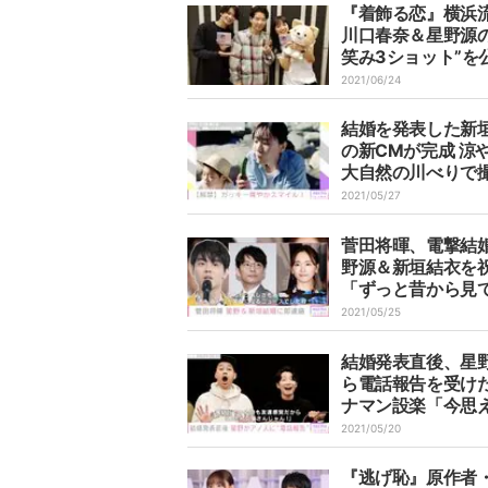
『着飾る恋』横浜
川口春奈＆星野源の
笑み3ショット”を
「打ち上げのよう
2021/06/24
気」
結婚を発表した新
の新CMが完成 涼
大自然の川べりで
2021/05/27
菅田将暉、電撃結
野源＆新垣結衣を
「ずっと昔から見
方だったのでビッ
2021/05/25
結婚発表直後、星
ら電話報告を受け
ナマン設楽「今思
婚する感じの男の
2021/05/20
出ていたね」と祝
『逃げ恥』原作者