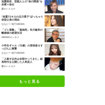
加護亜依、芸能人との“体の関係”を
赤裸々告白
愛のハイエナ
“体重72キロの北川景子”ぽっちゃり
体型公表の理由
ななにー 地下ABEMA
「ゴミ屋敷」「孤独死」布川敏和の
離婚後の絶望生活
ABEMAエンタメ
小学生ギャル（12歳）の登校姿＆す
っぴんに衝撃
ななにー 地下ABEMA
「人殺す以外は全部やってきた」総
長時代を公開した人気芸人
愛のハイエナ
もっと見る