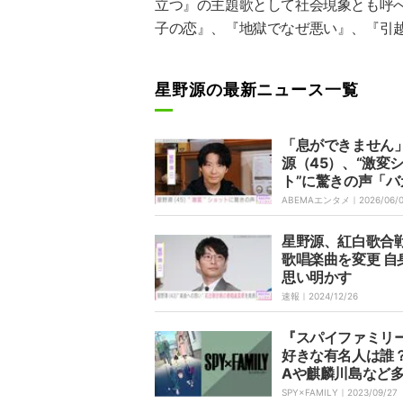
立つ』の主題歌として社会現象とも呼
子の恋』、『地獄でなぜ悪い』、『引
星野源の最新ニュース一覧
「息ができません
源（45）、“激変
ト”に驚きの声「バ
ロい！」「誰かと
ABEMAエンタメ｜
2026/06/
たら源さん」
星野源、紅白歌合
歌唱楽曲を変更 自
思い明かす
速報｜
2024/12/26
『スパイファミリ
好きな有名人は誰？
Aや麒麟川島など
SPY×FAMILY｜
2023/09/27