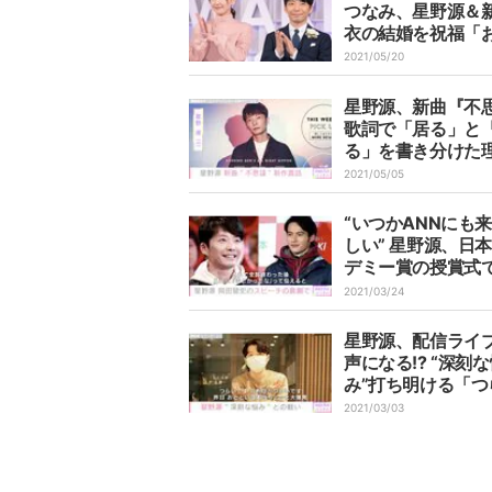
つなみ、星野源＆
衣の結婚を祝福「
の幸せと健康を、
2021/05/20
願っています」
星野源、新曲『不
歌詞で「居る」と
る」を書き分けた
かす
2021/05/05
“いつかANNにも
しい” 星野源、日
デミー賞の授賞式
した岡田健史に、
2021/03/24
での共演を呼びか
星野源、配信ライ
声になる!? “深刻
み”打ち明ける「つ
です、花粉症がつ
2021/03/03
す」