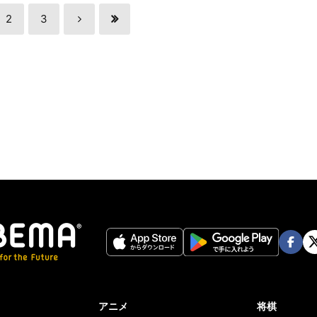
2
3
Face
Twi
book
er
アニメ
将棋