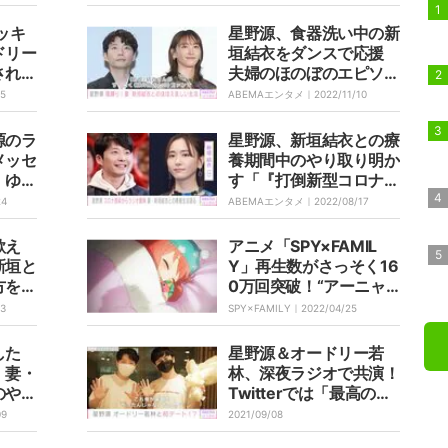
ッキ
星野源、食器洗い中の新
ドリー
垣結衣をダンスで応援
された
夫婦のほのぼのエピソー
ジに鳥
ド語る
25
ABEMAエンタメ｜
2022/11/10
源のラ
星野源、新垣結衣との療
メッセ
養期間中のやり取り明か
、ゆり
す「『打倒新型コロナウ
イルス』ということで。
24
ABEMAエンタメ｜
2022/08/17
『ラジャー！』っていう
感じになってですね」
歌え
アニメ「SPY×FAMIL
新垣と
Y」再生数がさっそく16
方を明
0万回突破！“アーニャ
「キュ
の人生”のようなED映像
13
SPY×FAMILY｜
2022/04/25
ない」
に感動の声続々
した
星野源＆オードリー若
、妻・
林、深夜ラジオで共演！
のやり
Twitterでは「最高の
夜」「神回」と称賛の声
09
2021/09/08