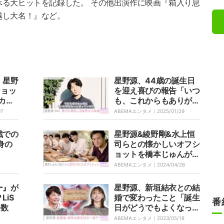
べる大ヒットを記録した。 その他出演作に映画『箱入り息
越し大名！』など。
」星野
星野源、44歳の誕生日
ショッ
を迎え喜びの報告「いつ
カメ
も、これからもありがと
おもっ
う」
07
ABEMAエンタメ｜
2025/01/29
戦での
星野源&綾野剛&水上恒
身の
司らとの懐かしいオフシ
ョットを橋本じゅんが公
開「うれしすぎます！」
ABEMAエンタメ｜
2024/04/26
「MIU404の大ファンで
す！」と反響
ー』が
星野源、新垣結衣との結
LiS
婚で変わったこと「誕生
番
多数
日がどうでもよくなって
いくのかなと思った」
ABEMAエンタメ｜
2023/05/18