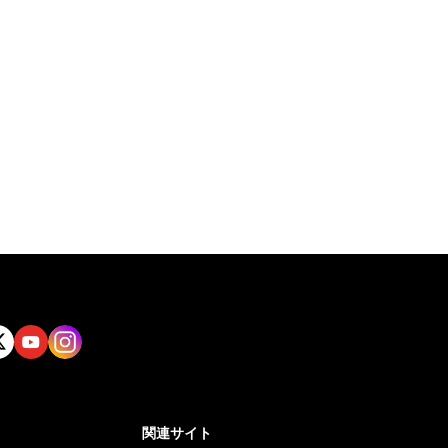
tt
Yout
Insta
ube
gram
関連サイト