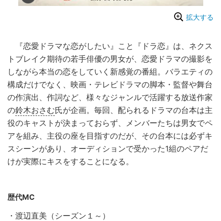
拡大する
『恋愛ドラマな恋がしたい』こと『ドラ恋』は、ネクス
トブレイク期待の若手俳優の男女が、恋愛ドラマの撮影を
しながら本当の恋をしていく新感覚の番組。バラエティの
構成だけでなく、映画・テレビドラマの脚本・監督や舞台
の作演出、作詞など、様々なジャンルで活躍する放送作家
の
鈴木おさむ
氏が企画。毎回、配られるドラマの台本は主
役のキャストが決まっておらず、メンバーたちは男女でペ
アを組み、主役の座を目指すのだが、その台本には必ずキ
スシーンがあり、オーディションで受かった1組のペアだ
けが実際にキスをすることになる。
歴代MC
・
渡辺直美
（シーズン１～）