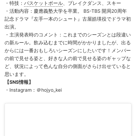
・特技：
バスケットボール
、ブレイクダンス、スキー
・活動内容：慶應義塾大学を卒業。 BS-TBS 開局20周年
記念ドラマ『左手一本のシュート』古屋皓瑛役でドラマ初
出演。
・主演発表時のコメント：これまでのシーズンとは段違い
の新ルール。飲み込むまでに時間がかかりましたが、出る
からには一番おもしろいシーズンにしたいです！メンバー
の前で見せる姿と、好きな人の前で見せる姿のギャップな
ど、状況によって色んな自分の側面がさらけ出せていると
思います。
【SNS情報】
・Instagram：＠hojyo_kei