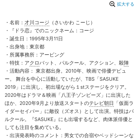
拡大する
・名前：
才川コージ
（さいかわ こーじ）
・『ドラ恋』でのニックネーム：コージ
・誕生日：1995年3月11日
・出身地：東京都
・所属事務所：アービング
・特技：ア
クロ
バット、パルクール、アクション、殺
陣
・活動内容： 東京都出身。2010年、映画で俳優デビュ
ー。 舞台を中心に活動していたが、TBS「SASUKE
2019」に出演し、初出場ながら１stステージをクリア。
2020年はドラマ＆映画「八王子ゾンビーズ」に出演した
ほか、2020年9月より放送スタートの
テレビ朝日
「仮面ラ
イダーセイバー」に敵役（ズオス）として出演。特技はパ
ルクール。『SASUKE』にも出場するなど、肉体派俳優と
しても注目を集めている。
・出演発表時のコメント：男女での合宿やベッドシーンな