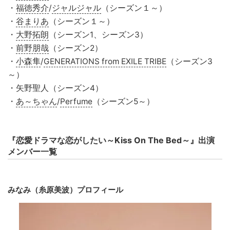
・
福徳秀介
/
ジャルジャル
（シーズン１～）
・
谷まりあ
（シーズン１～）
・
大野拓朗
（シーズン1、シーズン3）
・
前野朋哉
（シーズン2）
・
小森隼
/
GENERATIONS from EXILE TRIBE
（シーズン3
～）
・矢野聖人（シーズン4）
・
あ～ちゃん
/
Perfume
（シーズン5～）
『恋愛ドラマな恋がしたい～Kiss On The Bed～』出演
メンバー一覧
みなみ（糸原美波）プロフィール