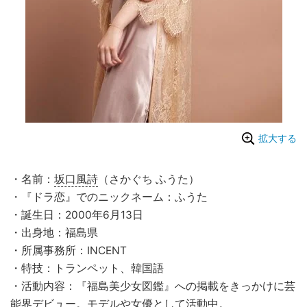
拡大する
・名前：
坂口風詩
（さかぐち ふうた）
・『ドラ恋』でのニックネーム：ふうた
・誕生日：2000年6月13日
・出身地：福島県
・所属事務所：INCENT
・特技：トランペット、韓国語
・活動内容：『福島美少女図鑑』への掲載をきっかけに芸
能界デビュー。モデルや女優として活動中。