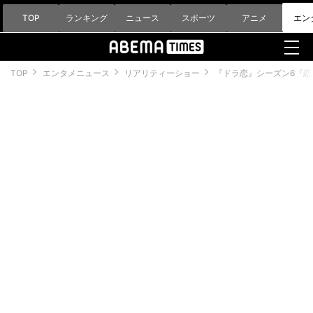
TOP
ランキング
ニュース
スポーツ
アニメ
エン
TOP
エンタメニュース
リアリティーショー
『ドラ恋』シーズン6『恋愛