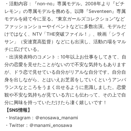
・活動内容：『non-no』専属モデル。2008年より『ピチ
レモン』の専属モデルを務める。以降『Seventeen』専属
モデルを経て今に至る。“東京ガールズコレクション”など
ファッションショーやイベントなどに多数出演。モデルだ
けではなく、NTV「THE突破ファイル！」、映画「シライ
サン」（安達寛高監督）などにも出演し、活動の場をマル
チに広げている。
・出演発表時のコメント：10年以上お仕事をしてきて、自
分の恋愛を見せたことがないので不安な気持ちもあります
が、ドラ恋で見せている自分がリアルな自分です。自分自
身を出しながら、とはいえお芝居をしていくというアンバ
ランスなところをうまく出せるように意識しました。恋愛
観や不安な気持ちが見ている方にも伝わって、その上で自
分に興味を持っていただけたら凄く嬉しいです！
【SNS情報】
・Instagram：＠enosawa_manami
・Twitter：＠manami_enosawa