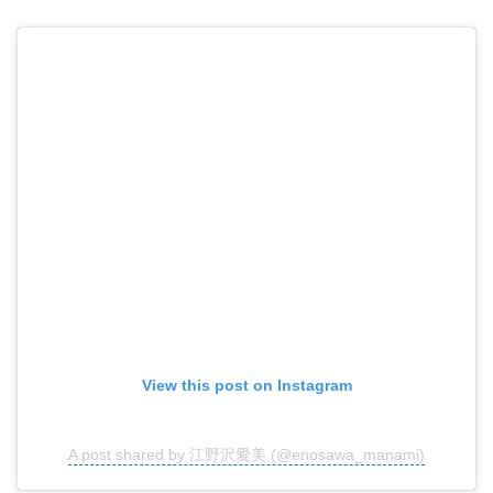
View this post on Instagram
A post shared by 江野沢愛美 (@enosawa_manami)