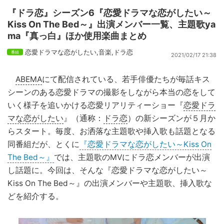
『ドラ恋』シーズン6『恋愛ドラマな恋がしたい～
Kiss On The Bed～』出演メンバー一覧、主題歌ya
ma『真っ白』ほか使用楽曲まとめ
恋愛ドラマな恋がしたい
,
音楽
,
ドラ恋
2021/02/17 21:38
ABEMA
にて配信されている、若手俳優たちが毎話キス
シーンのある恋愛ドラマの撮影をしながら本当の恋をして
いく様子を追いかける恋愛リアリティーショー『
恋愛ドラ
マな恋がしたい
』（通称：
ドラ恋
）の新シーズンが５月か
らスタート。毎度、お洒落な主題歌や挿入歌も話題となる
同番組だが、とくに
『恋愛ドラマな恋がしたい～Kiss On
The Bed～』
では、主題歌のMVにドラ恋メンバーが出演
し話題に。今回は、そんな『恋愛ドラマな恋がしたい～
Kiss On The Bed～』の出演メンバーや主題歌、挿入歌な
どを紹介する。