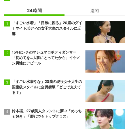
24時間
週間
「すごい水着」「目線に困る」20歳のダイ
ナマイトボディの女子大生のスタイルに反
響
154センチのマシュマロボディダンサー
「初めてを…大事にとってたから」イケメ
ン男性にアピール
「すごい水着やな」20歳の現役女子大生の
国宝級スタイルに全員衝撃「どこで支えて
る？」
鈴木福、27歳美人タレントに夢中「めっち
ゃ好き」「歴代でもトップクラス」