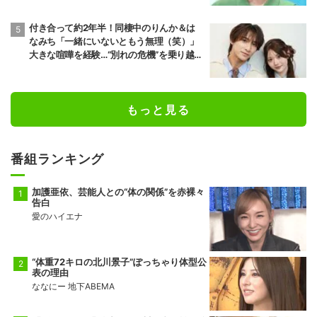
付き合って約2年半！同棲中のりんか＆は
なみち「一緒にいないともう無理（笑）」
大きな喧嘩を経験…“別れの危機”を乗り越え
た恋人としての現在地
もっと見る
番組ランキング
加護亜依、芸能人との“体の関係”を赤裸々
告白
愛のハイエナ
“体重72キロの北川景子”ぽっちゃり体型公
表の理由
ななにー 地下ABEMA