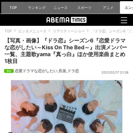
TOP
ランキング
ニュース
スポーツ
アニメ
エン
TOP
エンタメニュース
リアリティーショー
『ドラ恋』シーズン6『恋愛
【写真・画像】『ドラ恋』シーズン6『恋愛ドラマ
な恋がしたい～Kiss On The Bed～』出演メンバー
一覧、主題歌yama『真っ白』ほか使用楽曲まとめ
1枚目
恋愛ドラマな恋がしたい
,
音楽
,
ドラ恋
2021/02/17 21:38