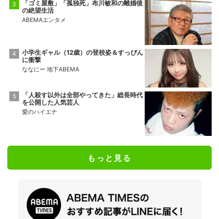
「ゴミ屋敷」「孤独死」布川敏和の離婚後
の絶望生活
ABEMAエンタメ
小学生ギャル（12歳）の登校姿＆すっぴん
に衝撃
ななにー 地下ABEMA
「人殺す以外は全部やってきた」総長時代
を公開した人気芸人
愛のハイエナ
もっと見る