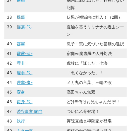
37
赫鱗
脳内に溢れ出した、存在しない
記憶
38
揺蕩
伏黒が領域内に乱入！（2回）
39
揺蕩-弐-
夏油を慕うミミナナの過去シー
ン
40
霹靂
息子・恵に気づいた甚爾の選択
41
霹靂-弐-
宿儺vs魔虚羅の人外対決！
42
理非
虎杖に「託した」七海
43
理非-弐-
「悪くなかった」!!
44
理非-参-
メカ丸の言葉、三輪の涙
45
変身
高田ちゃん無双
46
変身-弐-
どけ!!!俺はお兄ちゃんだぞ!!!
47
渋谷事変 閉門
ついに乙骨登場！
48
執行
禪院直哉＆禪院家が登場
49
もう一度
虎杖の母の額に縫い目？