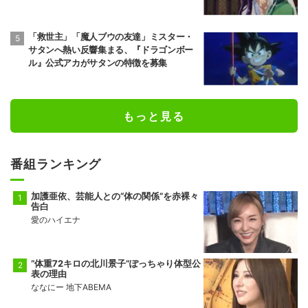
「救世主」「魔人ブウの友達」ミスター・
サタンへ熱い反響集まる、『ドラゴンボー
ル』公式アカがサタンの特徴を募集
もっと見る
番組ランキング
加護亜依、芸能人との“体の関係”を赤裸々
告白
愛のハイエナ
“体重72キロの北川景子”ぽっちゃり体型公
表の理由
ななにー 地下ABEMA