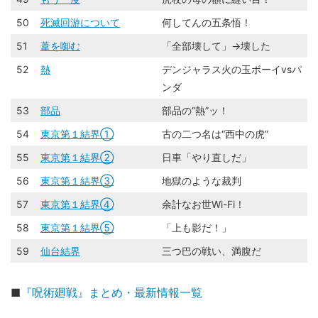
50
死滅回游について
何してんの五条悟！
51
葦を啣む
「全部壊して」→壊した
52
熱
デンジャラス火の玉ボーイvsパ
ンダ
53
部品
部品の“熱”ッ！
54
東京第１結界①
古の二つ名は“西中の虎”
55
東京第１結界②
日車「やり直しだ」
56
東京第１結界③
地獄のような裁判
57
東京第１結界④
余計なお世Wi-Fi！
58
東京第１結界⑤
「上も影だ！」
59
仙台結界
三つ巴の戦い、満腹だ
■
『呪術廻戦』まとめ・最新情報一覧