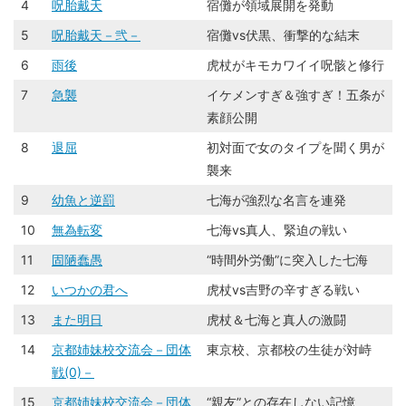
4
呪胎戴天
宿儺が領域展開を発動
5
呪胎戴天－弐－
宿儺vs伏黒、衝撃的な結末
6
雨後
虎杖がキモカワイイ呪骸と修行
7
急襲
イケメンすぎ＆強すぎ！五条が
素顔公開
8
退屈
初対面で女のタイプを聞く男が
襲来
9
幼魚と逆罰
七海が強烈な名言を連発
10
無為転変
七海vs真人、緊迫の戦い
11
固陋蠢愚
“時間外労働”に突入した七海
12
いつかの君へ
虎杖vs吉野の辛すぎる戦い
13
また明日
虎杖＆七海と真人の激闘
14
京都姉妹校交流会－団体
東京校、京都校の生徒が対峙
戦(0)－
15
京都姉妹校交流会－団体
“親友”との存在しない記憶