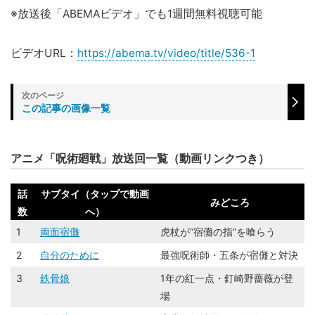
※放送後「ABEMAビデオ」でも1週間無料視聴可能
ビデオURL：
https://abema.tv/video/title/536-1
この記事の画像一覧
アニメ「呪術廻戦」放送回一覧（動画リンクつき）
話
サブタイ（タップで動画
みどころ
数
へ）
1
両面宿儺
虎杖が“宿儺の指”を喰らう
2
自分のために
最強呪術師・五条が宿儺と対決
3
鉄骨娘
1年の紅一点・釘崎野薔薇が登
場