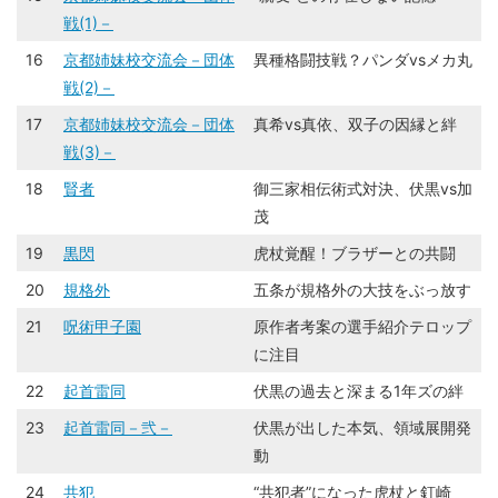
戦(1)－
16
京都姉妹校交流会－団体
異種格闘技戦？パンダvsメカ丸
戦(2)－
17
京都姉妹校交流会－団体
真希vs真依、双子の因縁と絆
戦(3)－
18
賢者
御三家相伝術式対決、伏黒vs加
茂
19
黒閃
虎杖覚醒！ブラザーとの共闘
20
規格外
五条が規格外の大技をぶっ放す
21
呪術甲子園
原作者考案の選手紹介テロップ
に注目
22
起首雷同
伏黒の過去と深まる1年ズの絆
23
起首雷同－弐－
伏黒が出した本気、領域展開発
動
24
共犯
“共犯者”になった虎杖と釘崎