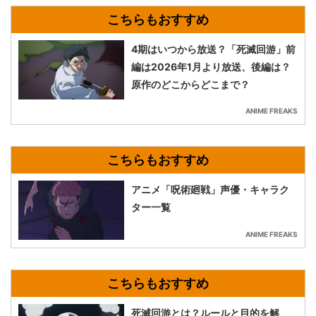
4期はいつから放送？「死滅回游」前
編は2026年1月より放送、後編は？
原作のどこからどこまで？
ANIME FREAKS
アニメ「呪術廻戦」声優・キャラク
ター一覧
ANIME FREAKS
死滅回游とは？ルールと目的を解