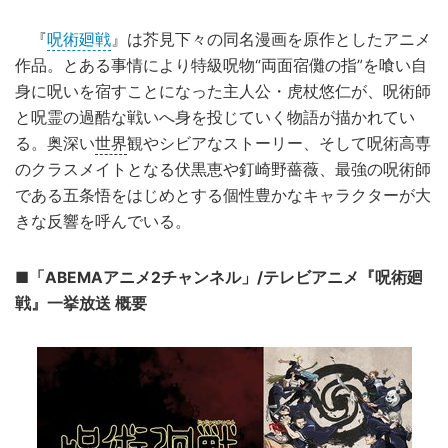
『
呪術廻戦
』は芥見下々の同名漫画を原作としたアニメ
作品。とある事情により特級呪物“両面宿儺の指”を喰い自
身に呪いを宿すことになった主人公・虎杖悠仁が、呪術師
と呪霊の過酷な戦いへ身を投じていく物語が描かれてい
る。奥深い
世界
観やシビアなストーリー、そして呪術高専
のクラスメイトとなる伏黒恵や釘崎野薔薇、最強の呪術師
である五条悟をはじめとする個性豊かなキャラクターが大
きな反響を呼んでいる。
■「ABEMAアニメ2チャンネル」/テレビアニメ『呪術廻
戦』一挙放送 概要