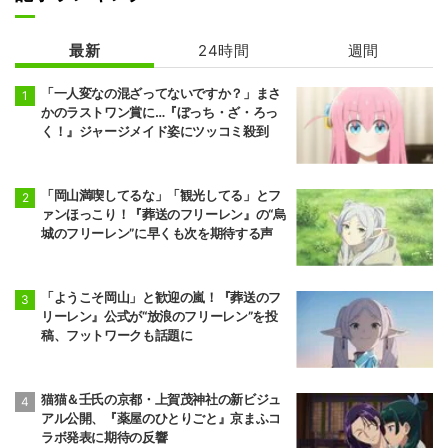
ゴールデンカム
イ 最終章
最新
24時間
週間
「一人変なの混ざってないですか？」まさ
かのラストワン賞に…『ぼっち・ざ・ろっ
く！』ジャージメイド姿にツッコミ殺到
「岡山満喫してるな」「観光してる」とフ
ァンほっこり！『葬送のフリーレン』の“烏
城のフリーレン”に早くも次を期待する声
「ようこそ岡山」と歓迎の嵐！『葬送のフ
リーレン』公式が“放浪のフリーレン”を投
稿、フットワークも話題に
猫猫＆壬氏の京都・上賀茂神社の新ビジュ
アル公開、『薬屋のひとりごと』京まふコ
ラボ発表に期待の反響