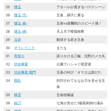
25
懐玉
アオハルが過ぎるバスケシーン
26
懐玉-弐-
五条、調子に乗る
27
懐玉-参-
五条vs甚爾戦のスピード感！
28
懐玉-肆-
天上天下唯我独尊
29
玉折
動揺する若き五条
30
そういうこと
またな
31
宵祭り
語りかける三輪、沈黙のメカ丸
32
渋谷事変
公園でハシャぐ呪霊達
33
渋谷事変 開門
五条の叫び「オマエは誰だ!!」
34
昏乱
封印されてもなお力を見せる五
条
35
降霊
五条悟爆誕
36
鈍刀
七海が見せた1級呪術師の凄み