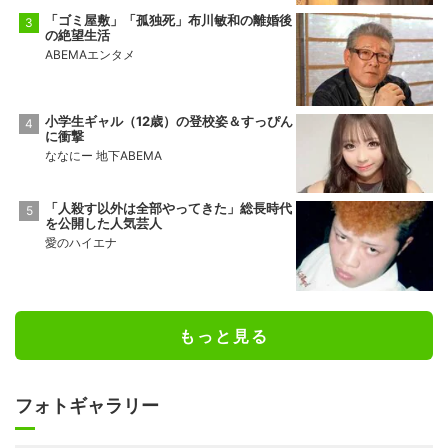
「ゴミ屋敷」「孤独死」布川敏和の離婚後
の絶望生活
ABEMAエンタメ
小学生ギャル（12歳）の登校姿＆すっぴん
に衝撃
ななにー 地下ABEMA
「人殺す以外は全部やってきた」総長時代
を公開した人気芸人
愛のハイエナ
もっと見る
フォトギャラリー