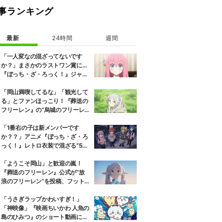
嫁」は、学年トップの秀才・上杉風太郎と中野家の五つ子姉妹との恋模様を
事ランキング
最新
24時間
週間
「一人変なの混ざってないです
か？」まさかのラストワン賞に…
『ぼっち・ざ・ろっく！』ジャー
ジメイド姿にツッコミ殺到
「岡山満喫してるな」「観光して
る」とファンほっこり！『葬送の
フリーレン』の“烏城のフリーレ
ン”に早くも次を期待する声
「1番右の子は新メンバーです
か？？」アニメ『ぼっち・ざ・ろ
っく！』レトロ衣装で混ざる“5人
目”にツッコミ殺到
「ようこそ岡山」と歓迎の嵐！
『葬送のフリーレン』公式が“放
浪のフリーレン”を投稿、フット
ワークも話題に
「うさぎラップかわいすぎ！」
「神映像」『映画ちいかわ 人魚の
島のひみつ』のショート動画に