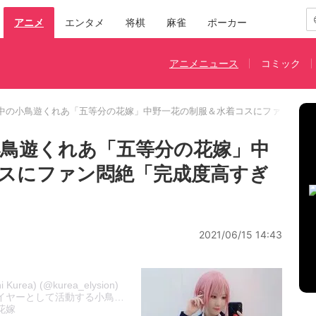
アニメ
エンタメ
将棋
麻雀
ポーカー
アニメニュース
コミック
中の小鳥遊くれあ「五等分の花嫁」中野一花の制服＆水着コスにファン悶絶
鳥遊くれあ「五等分の花嫁」中
スにファン悶絶「完成度高すぎ
2021/06/15 14:43
Kurea) (@kurea_elysion)
ーとして活動する小鳥遊くれあが、6月14日に自身のInstagram
花嫁