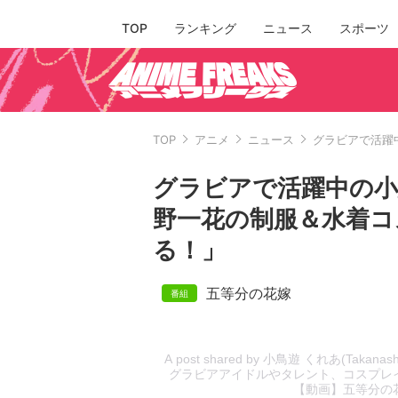
TOP
ランキング
ニュース
スポーツ
TOP
アニメ
ニュース
グラビアで活躍
グラビアで活躍中の小
野一花の制服＆水着コ
る！」
五等分の花嫁
A post shared by 小鳥遊 くれあ(Takanashi 
グラビアアイドルやタレント、コスプレイヤ
【動画】五等分の