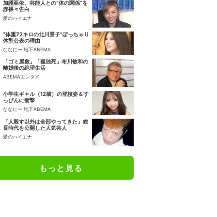
加護亜依、芸能人との“体の関係”を
赤裸々告白
愛のハイエナ
“体重72キロの北川景子”ぽっちゃり
体型公表の理由
ななにー 地下ABEMA
「ゴミ屋敷」「孤独死」布川敏和の
離婚後の絶望生活
ABEMAエンタメ
小学生ギャル（12歳）の登校姿＆す
っぴんに衝撃
ななにー 地下ABEMA
「人殺す以外は全部やってきた」総
長時代を公開した人気芸人
愛のハイエナ
もっと見る