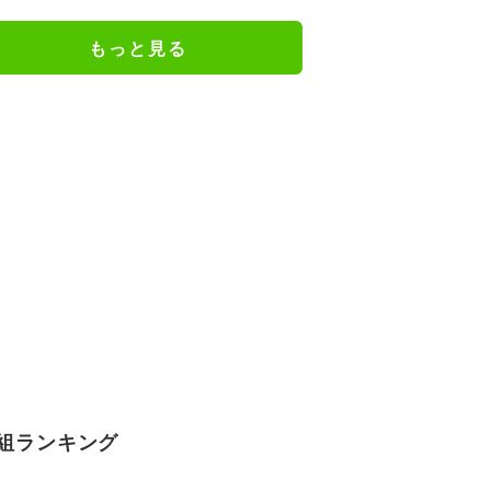
「頭から離れなくなった」と大反
響
もっと見る
組ランキング