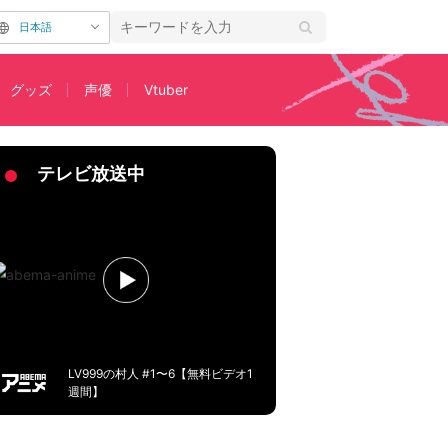
日本語
グッズ
声優
Vtuber
「完成度高すぎる！」
テレビ放送中
LV999の村人 #1〜6【無料ビデオ1
週間】
を更新。人気漫画「五等分の花嫁」に登場する中野一花のコスプレを披露し