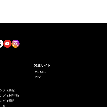
tt
Yout
Insta
ube
gram
関連サイト
VISIONS
PPV
ング（最新）
ング（24時間）
ング（週間）
一覧