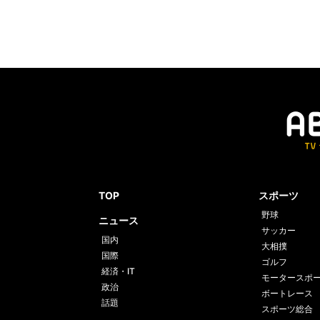
TOP
スポーツ
野球
ニュース
サッカー
国内
大相撲
国際
ゴルフ
経済・IT
モータースポ
政治
ボートレース
話題
スポーツ総合