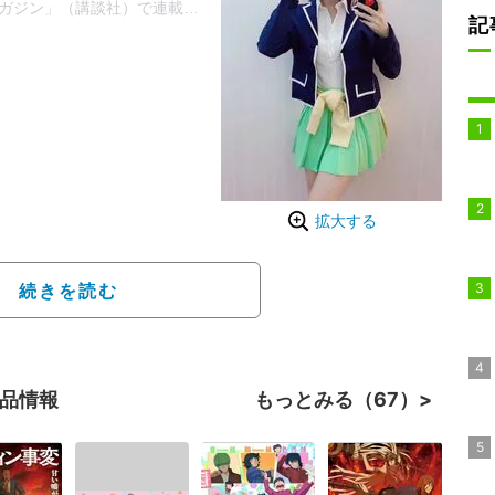
年マガジン」（講談社）で連載された春場ねぎ氏による漫画「五等分の花
記
拡大する
続きを読む
作品情報
もっとみる（67）