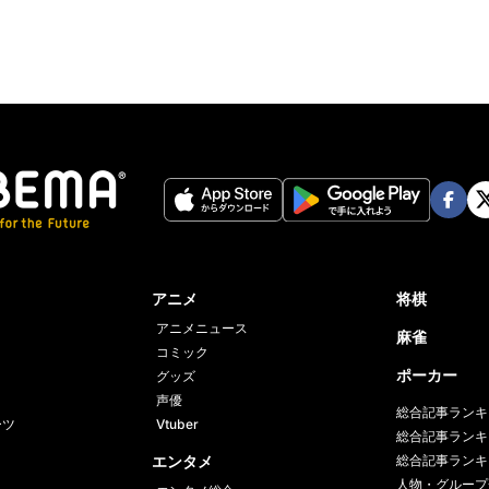
Face
Twi
book
er
アニメ
将棋
アニメニュース
麻雀
コミック
ポーカー
グッズ
声優
総合記事ランキ
ーツ
Vtuber
総合記事ランキ
エンタメ
総合記事ランキ
人物・グループ