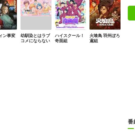
ィン事変
幼馴染とはラブ
ハイスクール！
火喰鳥 羽州ぼろ
コメにならない
奇面組
鳶組
番