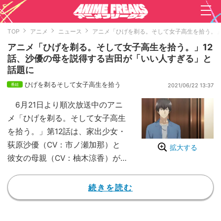
TOP
アニメ
ニュース
アニメ「ひげを剃る。そして女子高生を拾う。」
アニメ「ひげを剃る。そして女子高生を拾う。」12
話、沙優の母を説得する吉田が「いい人すぎる」と
話題に
ひげを剃るそして女子高生を拾う
2021/06/22 13:37
6月21日より順次放送中のアニ
メ「ひげを剃る。そして女子高生
を拾う。」第12話は、家出少女・
荻原沙優（CV：市ノ瀬加那）と
拡大する
彼女の母親（CV：柚木涼香）が
話し合いをするエピソードだっ
た。
続きを読む
【動画】「ひげを剃る。そして女
子高生を拾う。」全話リスト