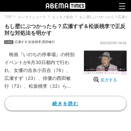
TOP
エンタメニュース
エンタメ総合
もし壁にぶつかったら？広瀬す
もし壁にぶつかったら？広瀬すず＆松坂桃李で正反
対な対処法を明かす
広瀬すず
,
松坂桃李
,
西田敏行
2021/07/01 14:32
映画『いのちの停車場』の特別
イベントが6月30日都内で行わ
れ、女優の吉永小百合（76）、
広瀬すず（23）、俳優の西田敏
拡大する
行（73）、松坂桃李（32）らが
出席した。
【映像】「もし壁にぶつかった
続きを読む
ら？」の質問に広瀬すずポジティ
ブな回答
この映画は、在宅医療に携わる