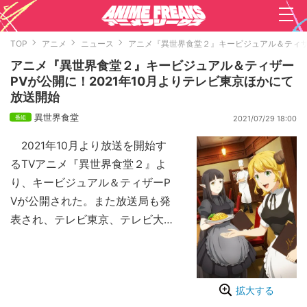
TOP
アニメ
ニュース
アニメ『異世界食堂２』キービジュアル＆ティザー
アニメ『異世界食堂２』キービジュアル＆ティザー
PVが公開に！2021年10月よりテレビ東京ほかにて
放送開始
異世界食堂
2021/07/29 18:00
2021年10月より放送を開始す
るTVアニメ『異世界食堂２』よ
り、キービジュアル＆ティザーP
Vが公開された。また放送局も発
表され、テレビ東京、テレビ大
阪、AT-Xにて放送されることが
明らかとなった。
【動画】『異世界食堂』1期、全
拡大する
話配信中