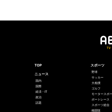
TOP
スポーツ
野球
ニュース
サッカー
国内
大相撲
国際
ゴルフ
経済・IT
モータースポ
政治
ボートレース
話題
スポーツ総合
格闘技