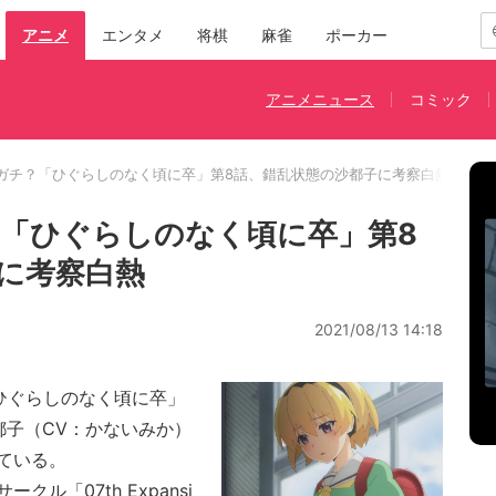
アニメ
エンタメ
将棋
麻雀
ポーカー
アニメニュース
コミック
ガチ？「ひぐらしのなく頃に卒」第8話、錯乱状態の沙都子に考察白熱
「ひぐらしのなく頃に卒」第8
に考察白熱
2021/08/13 14:18
ひぐらしのなく頃に卒」
都子（CV：かないみか）
ている。
「07th Expansi