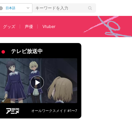
日本語
グッズ
声優
Vtuber
テレビ放送中
オールワークスメイド #1〜7