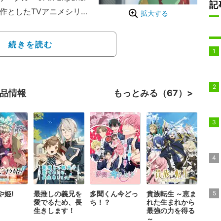
記
作としたTVアニメシリー
拡大する
2021年3月に第1クール
、7月から放送開始した
続きを読む
相が明かされる。
作品情報
もっとみる（67）
や姫!
最推しの義兄を
多聞くん今どっ
貴族転生 ～恵ま
愛でるため、長
ち！？
れた生まれから
生きします！
最強の力を得る
～