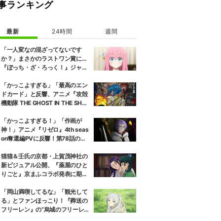
事ランキング
最新
24時間
週間
「一人変なの混ざってないです
か？」まさかのラストワン賞に…
『ぼっち・ざ・ろっく！』ジャー
ジメイド姿にツッコミ殺到
「かっこよすぎる」「最高のエン
ドカード」と反響、アニメ『攻殻
機動隊 THE GHOST IN THE SHEL
L』第5話エンドカード公開
「かっこよすぎる！」「作画が
神！」アニメ『リゼロ』4th seas
on奪還編PVに反響！第78話のあ
らすじ・先行カット公開
猫猫＆壬氏の京都・上賀茂神社の
新ビジュアル公開、『薬屋のひと
りごと』京まふコラボ発表に期待
の反響
「岡山満喫してるな」「観光して
る」とファンほっこり！『葬送の
フリーレン』の“烏城のフリーレ
ン”に早くも次を期待する声