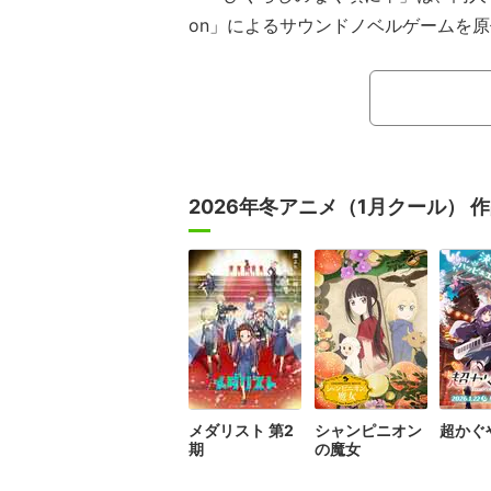
on」によるサウンドノベルゲームを原
ズの新プロジェクト版。2020年10月～
「ひぐらしのなく頃に業」が放送され
本作では第1クールで起きた惨劇の真
2026年冬アニメ（1月クール） 
メダリスト 第2
シャンピニオン
超かぐ
期
の魔女