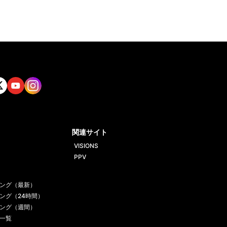
tt
Yout
Insta
ube
gram
関連サイト
VISIONS
PPV
ング（最新）
ング（24時間）
ング（週間）
一覧