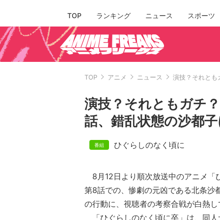
TOP
ランキング
ニュース
スポーツ
TOP
アニメ
ニュース
演技？それとも
演技？それともガチ？
話、錯乱状態の沙都子
ひぐらしのなく頃に
8月12日より順次放送中のアニメ「
第8話での、惨劇の元凶である北条沙
の行動に、視聴者の考察合戦が白熱し
「ひぐらしのなく頃に卒」は、同人サークル