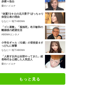
赤裸々告白
愛のハイエナ
“体重72キロの北川景子”ぽっちゃり
体型公表の理由
ななにー 地下ABEMA
「ゴミ屋敷」「孤独死」布川敏和の
離婚後の絶望生活
ABEMAエンタメ
小学生ギャル（12歳）の登校姿＆す
っぴんに衝撃
ななにー 地下ABEMA
「人殺す以外は全部やってきた」総
長時代を公開した人気芸人
愛のハイエナ
もっと見る