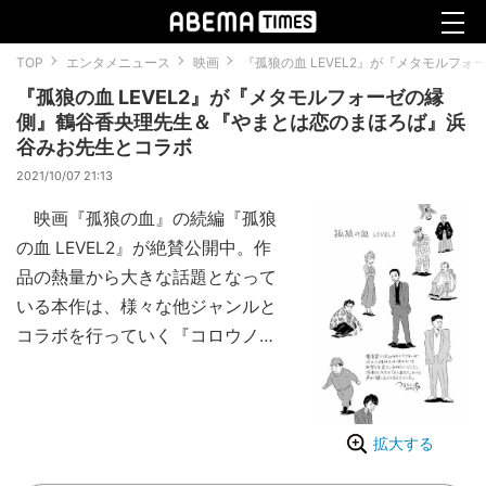
TOP
エンタメニュース
映画
『孤狼の血 LEVEL2』が『メタモル
『孤狼の血 LEVEL2』が『メタモルフォーゼの縁
側』鶴谷香央理先生＆『やまとは恋のまほろば』浜
谷みお先生とコラボ
2021/10/07 21:13
映画『孤狼の血』の続編『孤狼
の血 LEVEL2』が絶賛公開中。作
品の熱量から大きな話題となって
いる本作は、様々な他ジャンルと
コラボを行っていく『コロウノチ
ＶＳ（バーサス）』を展開中だ。
今回、『コロウノチＶＳ』として
マンガ家とのコラボ第４弾が発
拡大する
表。『メタモルフォーゼの縁側』
の鶴谷香央理先生、『やまとは恋