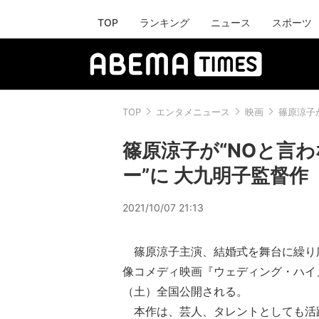
TOP
ランキング
ニュース
スポーツ
TOP
エンタメニュース
映画
篠原涼子
篠原涼子が“NOと言
ー”に 大九明子監督
2021/10/07 21:13
篠原涼子主演、結婚式を舞台に繰り
像コメディ映画『ウェディング・ハイ』が
（土）全国公開される。
本作は、芸人、タレントとしても活