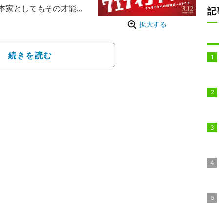
本家としてもその才能を
記
掛けた完全オリジナルス
拡大する
生最大のイベント！しか
続きを読む
だけじゃなかった⁉新郎
ぜか並々ならぬ情熱を胸
ける新郎の上司・財津
る想いが暴走し、式はと
グ・プランナーの中越
）と新婦・遥（関水渚）
に数々の問題を解決しよう
レ・裕也（岩田剛典）
。果たして“絶対にNO
の難題をクリアし、２人に
――⁉