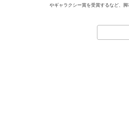
やギャラクシー賞を受賞するなど、脚
発揮する笑いの鬼才・バカリズムが手
トーリー。
結婚式、それは新郎新婦にとって人
し、結婚式に命を懸けていたのは２人
新婦の同僚や友人、そして親族が、な
に披露宴に集結！主賓挨拶に人生を懸
（高橋克実）を筆頭に、彼らの熱すぎ
んでもない方向へ…⁉担当ウェディン
（篠原涼子）は新郎・彰人（中村倫也
のSOSを受け、披露宴スタッフと共
と奔走する。しかし、更に新婦の元カ
や、謎の男・澤田（向井理）も現れて…
と言わない敏腕プランナー”は、全て
最高の結婚式を贈ることが出来るのか