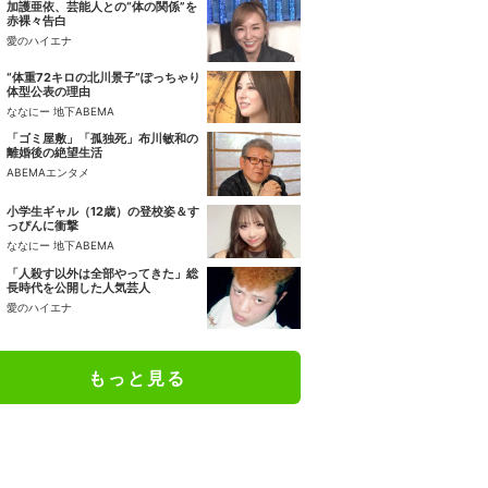
加護亜依、芸能人との“体の関係”を
赤裸々告白
愛のハイエナ
“体重72キロの北川景子”ぽっちゃり
体型公表の理由
ななにー 地下ABEMA
「ゴミ屋敷」「孤独死」布川敏和の
離婚後の絶望生活
ABEMAエンタメ
小学生ギャル（12歳）の登校姿＆す
っぴんに衝撃
ななにー 地下ABEMA
「人殺す以外は全部やってきた」総
長時代を公開した人気芸人
愛のハイエナ
もっと見る