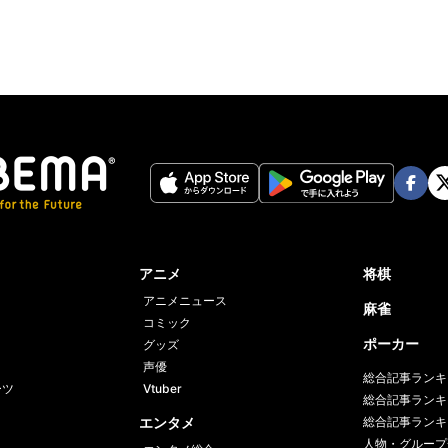
Face
Twi
book
er
アニメ
将棋
アニメニュース
麻雀
コミック
ポーカー
グッズ
声優
総合記事ランキ
ーツ
Vtuber
総合記事ランキ
エンタメ
総合記事ランキ
人物・グループ