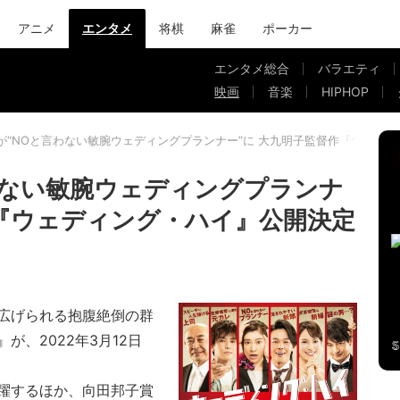
アニメ
エンタメ
将棋
麻雀
ポーカー
エンタメ総合
バラエティ
映画
音楽
HIPHOP
が“NOと言わない敏腕ウェディングプランナー”に 大九明子監督作『ウェデ
わない敏腕ウェディングプランナ
作『ウェディング・ハイ』公開決定
広げられる抱腹絶倒の群
、2022年3月12日
躍するほか、向田邦子賞