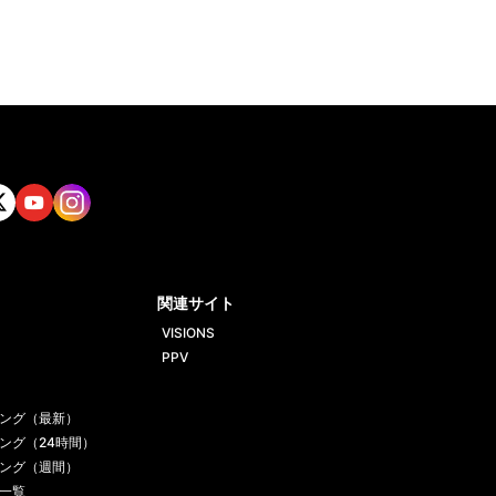
tt
Yout
Insta
ube
gram
関連サイト
VISIONS
PPV
ング（最新）
ング（24時間）
ング（週間）
一覧