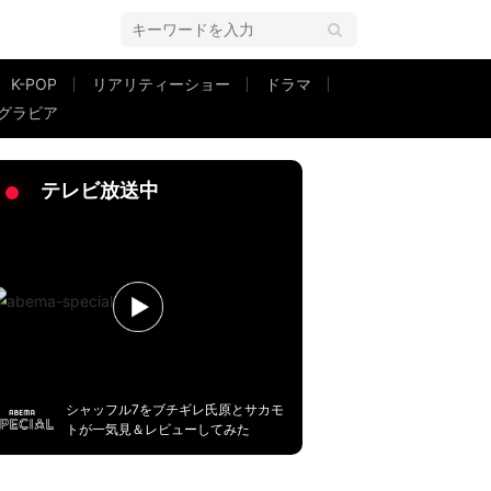
K-POP
リアリティーショー
ドラマ
グラビア
ィング・ハイ』公開決定
テレビ放送中
シャッフル7をブチギレ氏原とサカモ
トが一気見＆レビューしてみた