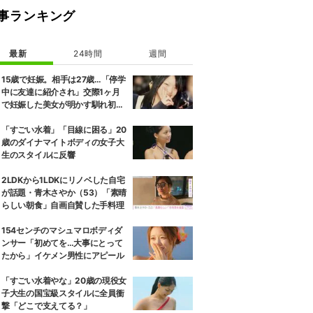
事ランキング
最新
24時間
週間
15歳で妊娠。相手は27歳…「停学
中に友達に紹介され」交際1ヶ月
で妊娠した美女が明かす馴れ初め
に「だいぶ危ねーよ！」小森純も
絶句
「すごい水着」「目線に困る」20
歳のダイナマイトボディの女子大
生のスタイルに反響
2LDKから1LDKにリノベした自宅
が話題・青木さやか（53）「素晴
らしい朝食」自画自賛した手料理
154センチのマシュマロボディダ
ンサー「初めてを…大事にとって
たから」イケメン男性にアピール
「すごい水着やな」20歳の現役女
子大生の国宝級スタイルに全員衝
撃「どこで支えてる？」