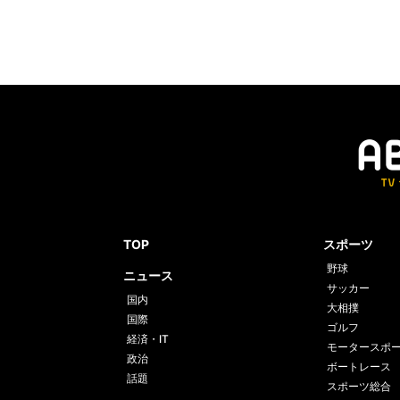
TOP
スポーツ
野球
ニュース
サッカー
国内
大相撲
国際
ゴルフ
経済・IT
モータースポ
政治
ボートレース
話題
スポーツ総合