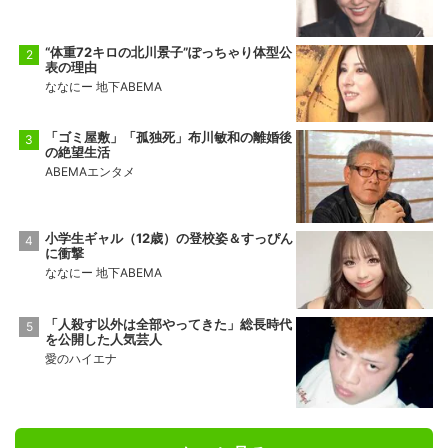
“体重72キロの北川景子”ぽっちゃり体型公
表の理由
ななにー 地下ABEMA
「ゴミ屋敷」「孤独死」布川敏和の離婚後
の絶望生活
ABEMAエンタメ
小学生ギャル（12歳）の登校姿＆すっぴん
に衝撃
ななにー 地下ABEMA
「人殺す以外は全部やってきた」総長時代
を公開した人気芸人
愛のハイエナ