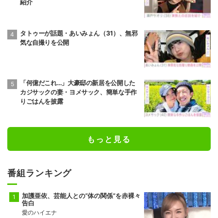
紹介
タトゥーが話題・あいみょん（31）、無邪
気な自撮りを公開
「何億だこれ…」大豪邸の新居を公開した
カジサックの妻・ヨメサック、簡単な手作
りごはんを披露
もっと見る
番組ランキング
加護亜依、芸能人との“体の関係”を赤裸々
告白
愛のハイエナ