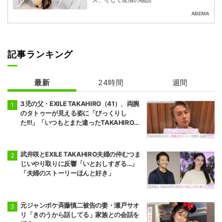
ABEMA
記事ランキング
最新
24時間
週間
3児の父・EXILE TAKAHIRO（41）、両腕
のタトゥーが見える姿に「びっくりし
た!!!」「いつもとまた違ったTAKAHIROさ
ん」などの反響
武井咲とEXILE TAKAHIRO夫婦の仲むつま
じいやり取りに反響「いとおしすぎる…」
「夫婦のストーリーほんと好き」
元ジャンポケ斉藤慎二被告の妻・瀬戸サオ
リ「きのうから話してる」家族との会話を