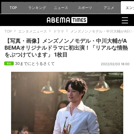
TOP
ランキング
ニュース
スポーツ
アニメ
エン
TOP
エンタメニュース
ドラマ
メンズノンノモデル・中川大輔がABE
【写真・画像】メンズノンノモデル・中川大輔がA
BEMAオリジナルドラマに初出演！「リアルな情熱
をぶつけています」 1枚目
30までにとうるさくて
2022/02/03 18:00