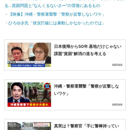
る…貧困問題と“なんくるないさー”の背後にあるもの
【映像】沖縄・警察署襲撃「警察が反撃しないワケ」
ひろゆき氏「状況打破には暴動しかなかったのでは」
日本復帰から50年 基地だけじゃない
課題"貧困"解消の道を考える
ABEMA
沖縄・警察署襲撃「警察が反撃しな
いワケ」
ABEMA
真実は？警察官「手に警棒持ってい