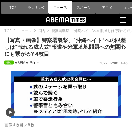
TOP
ランキング
ニュース
スポーツ
アニメ
エン
TOP
ニュース
国内
警察署襲撃、“沖縄ヘイト”への眼差しは“荒れる成
【写真・画像】警察署襲撃、“沖縄ヘイト”への眼差
しは“荒れる成人式”報道や米軍基地問題への無関心
にも繋がる? 4枚目
ABEMA Prime
2022/02/08 14:46
画像4枚目／8枚