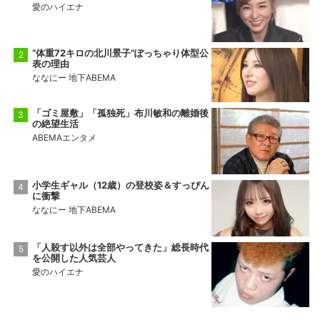
愛のハイエナ
“体重72キロの北川景子”ぽっちゃり体型公
表の理由
ななにー 地下ABEMA
「ゴミ屋敷」「孤独死」布川敏和の離婚後
の絶望生活
ABEMAエンタメ
小学生ギャル（12歳）の登校姿＆すっぴん
に衝撃
ななにー 地下ABEMA
「人殺す以外は全部やってきた」総長時代
を公開した人気芸人
愛のハイエナ