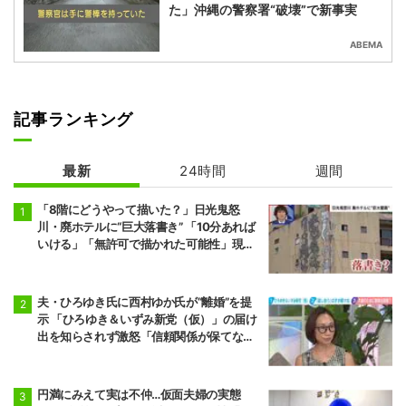
た」沖縄の警察署“破壊”で新事実
ABEMA
記事ランキング
最新
24時間
週間
「8階にどうやって描いた？」日光鬼怒
川・廃ホテルに“巨大落書き” 「10分あれば
いける」「無許可で描かれた可能性」現役
アーティストらが見解
夫・ひろゆき氏に西村ゆか氏が“離婚”を提
示 「ひろゆき＆いずみ新党（仮）」の届け
出を知らされず激怒「信頼関係が保てない
状態で夫婦を続けるのは無理」
円満にみえて実は不仲…仮面夫婦の実態