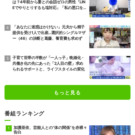
は？4年前から妻との会話ゼロの男性「LIN
Eでやりとりするも塩対応」「私の悪口を
言うから娘は寄り付いてこない」
「あなたに迷惑はかけない」元夫から精子
提供を受け1人で出産…選択的シングルマザ
ー（46）の決断と葛藤、養育費も求めず
子育て世帯の半数が「一人っ子」晩婚化・
共働き化の先にあった「2人目の壁」求め
られるサポートと、ライフスタイルの変化
もっと見る
番組ランキング
加護亜依、芸能人との“体の関係”を赤裸々
告白