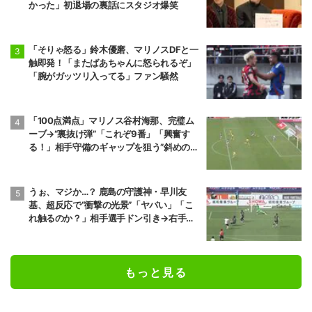
かった」初退場の裏話にスタジオ爆笑
「そりゃ怒る」鈴木優磨、マリノスDFと一
触即発！「またばあちゃんに怒られるぞ」
「腕がガッツリ入ってる」ファン騒然
「100点満点」マリノス谷村海那、完璧ム
ーブ→“裏抜け弾”「これぞ9番」「興奮す
る！」相手守備のギャップを狙う”斜めの抜
け出し”
うぉ、マジか…？ 鹿島の守護神・早川友
基、超反応で“衝撃の光景”「ヤバい」「こ
れ触るのか？」相手選手ドン引き→右手一
本“スーパーセーブ”
もっと見る