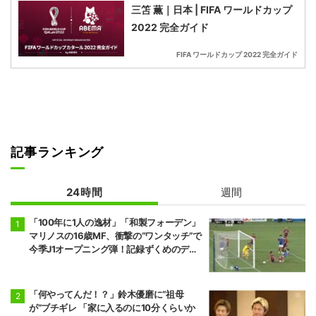
三笘 薫｜日本 | FIFA ワールドカップ
2022 完全ガイド
FIFA ワールドカップ 2022 完全ガイド
記事ランキング
24時間
週間
「100年に1人の逸材」「和製フォーデン」
マリノスの16歳MF、衝撃の“ワンタッチ”で
今季J1オープニング弾！記録ずくめのデビ
ュー戦初ゴールに「歴史を作りよった」
「何やってんだ！？」鈴木優磨に“祖母
が”ブチギレ 「家に入るのに10分くらいか