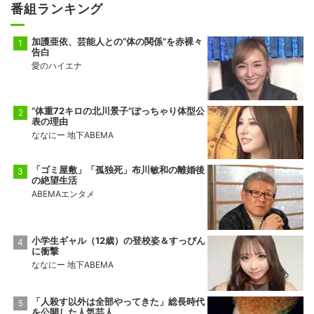
番組ランキング
加護亜依、芸能人との“体の関係”を赤裸々
告白
愛のハイエナ
“体重72キロの北川景子”ぽっちゃり体型公
表の理由
ななにー 地下ABEMA
「ゴミ屋敷」「孤独死」布川敏和の離婚後
の絶望生活
ABEMAエンタメ
小学生ギャル（12歳）の登校姿＆すっぴん
に衝撃
ななにー 地下ABEMA
「人殺す以外は全部やってきた」総長時代
を公開した人気芸人