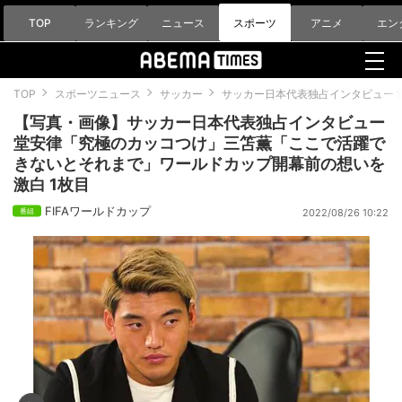
TOP
ランキング
ニュース
スポーツ
アニメ
エン
TOP
スポーツニュース
サッカー
サッカー日本代表独占インタビュー
【写真・画像】サッカー日本代表独占インタビュー
堂安律「究極のカッコつけ」三笘薫「ここで活躍で
きないとそれまで」ワールドカップ開幕前の想いを
激白 1枚目
FIFAワールドカップ
2022/08/26 10:22