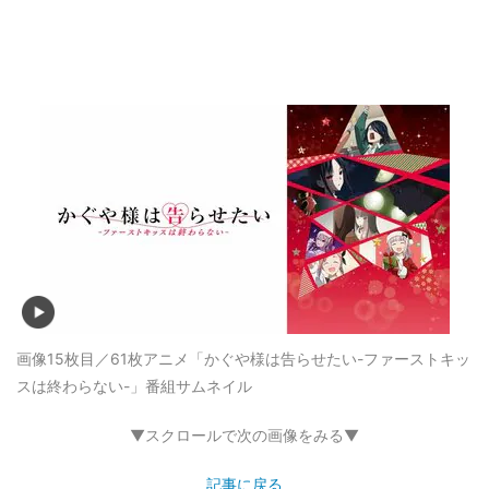
画像15枚目／61枚
アニメ「かぐや様は告らせたい-ファーストキッ
スは終わらない-」番組サムネイル
▼スクロールで次の画像をみる▼
記事に戻る