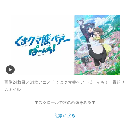
画像24枚目／61枚
アニメ「 くまクマ熊ベアーぱーんち！」番組サ
ムネイル
▼スクロールで次の画像をみる▼
記事に戻る