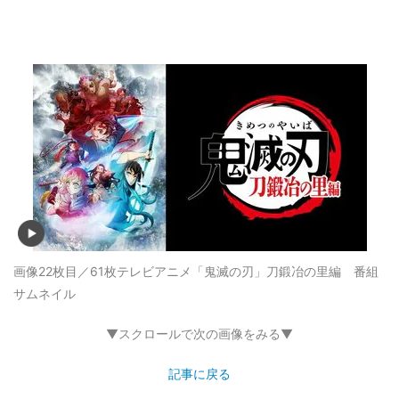
画像22枚目／61枚
テレビアニメ「鬼滅の刃」刀鍛冶の里編 番組
サムネイル
▼スクロールで次の画像をみる▼
記事に戻る