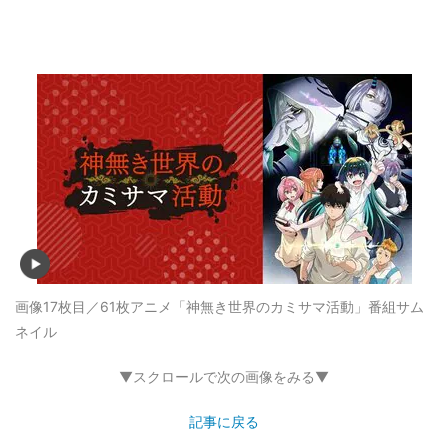
画像17枚目／61枚
アニメ「神無き世界のカミサマ活動」番組サム
ネイル
▼スクロールで次の画像をみる▼
記事に戻る