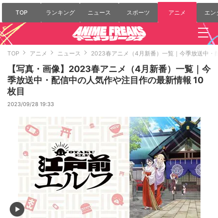
TOP
ランキング
ニュース
スポーツ
アニメ
エン
TOP
アニメ
ニュース
2023春アニメ（4月新番）一覧｜今季放送中
【写真・画像】2023春アニメ（4月新番）一覧｜今
季放送中・配信中の人気作や注目作の最新情報 10
枚目
2023/09/28 19:33