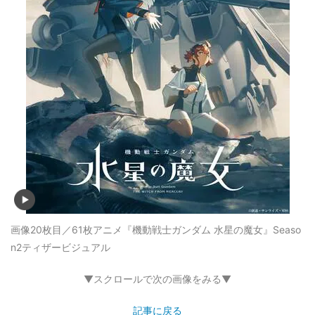
画像20枚目／61枚
アニメ『機動戦士ガンダム 水星の魔女』Seaso
n2ティザービジュアル
▼スクロールで次の画像をみる▼
記事に戻る