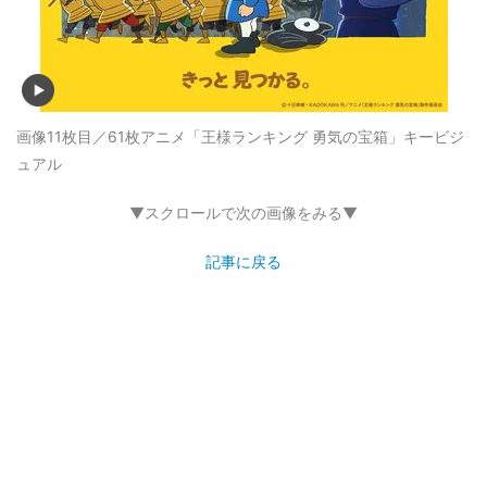
画像11枚目／61枚
アニメ「王様ランキング 勇気の宝箱」キービジ
ュアル
▼スクロールで次の画像をみる▼
記事に戻る