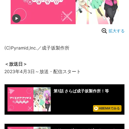
拡大する
(C)Pyramid,Inc.／成子坂製作所
＜放送日＞
2023年4月3日～放送・配信スタート
第1話 さらば成子坂製作所！等
ABEMAでみる