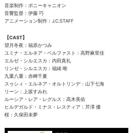
音楽制作：ポニーキャニオン
音響監督：伊藤 巧
アニメーション制作：J.C.STAFF
【CAST】
望月冬夜：福原かつみ
ユミナ・エルネア・ベルファスト：高野麻里佳
エルゼ・シルエスカ：内田真礼
リンゼ・シルエスカ：福緒 唯
九重八重：赤﨑千夏
スゥシィ・エルネア・オルトリンデ：山下七海
リーン：上坂すみれ
ルーシア・レア・レグルス：高木美佑
ヒルデガルド・ミナス・レスティア：芹澤 優
桜：久保田未夢