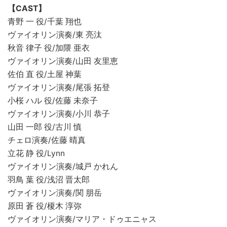
【CAST】
青野 一 役/千葉 翔也
ヴァイオリン演奏/東 亮汰
秋音 律子 役/加隈 亜衣
ヴァイオリン演奏/山田 友里恵
佐伯 直 役/土屋 神葉
ヴァイオリン演奏/尾張 拓登
小桜 ハル 役/佐藤 未奈子
ヴァイオリン演奏/小川 恭子
山田 一郎 役/古川 慎
チェロ演奏/佐藤 晴真
立花 静 役/Lynn
ヴァイオリン演奏/城戸 かれん
羽鳥 葉 役/浅沼 晋太郎
ヴァイオリン演奏/関 朋岳
原田 蒼 役/榎木 淳弥
ヴァイオリン演奏/マリア・ドゥエニャス