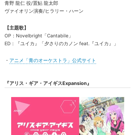
青野 龍仁 役/置鮎 龍太郎
ヴァイオリン演奏/ヒラリー・ハーン
【主題歌】
OP：Novelbright「Cantabile」
ED：『ユイカ』「夕さりのカノン feat.『ユイカ』」
・
アニメ「青のオーケストラ」公式サイト
『アリス・ギア・アイギスExpansion』