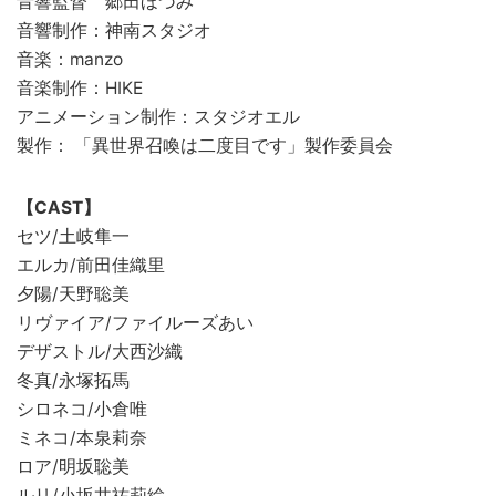
音響監督 郷田ほづみ
音響制作：神南スタジオ
音楽：manzo
音楽制作：HIKE
アニメーション制作：スタジオエル
製作： 「異世界召喚は二度目です」製作委員会
【CAST】
セツ/土岐隼一
エルカ/前田佳織里
夕陽/天野聡美
リヴァイア/ファイルーズあい
デザストル/大西沙織
冬真/永塚拓馬
シロネコ/小倉唯
ミネコ/本泉莉奈
ロア/明坂聡美
ルリ/小坂井祐莉絵