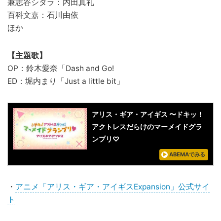
兼志谷シタラ：内田真礼
百科文嘉：石川由依
ほか
【主題歌】
OP：鈴木愛奈「Dash and Go!
ED：堀内まり「Just a little bit」
アリス・ギア・アイギス 〜ドキッ！
アクトレスだらけのマーメイドグラ
ンプリ♡
ABEMAでみる
・
アニメ「アリス・ギア・アイギスExpansion」公式サイ
ト