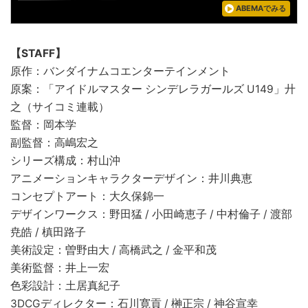
ABEMAでみる
【STAFF】
原作：バンダイナムコエンターテインメント
原案：「アイドルマスター シンデレラガールズ U149」廾
之（サイコミ連載）
監督：岡本学
副監督：高嶋宏之
シリーズ構成：村山沖
アニメーションキャラクターデザイン：井川典恵
コンセプトアート：大久保錦一
デザインワークス：野田猛 / 小田崎恵子 / 中村倫子 / 渡部
尭皓 / 槙田路子
美術設定：曽野由大 / 高橋武之 / 金平和茂
美術監督：井上一宏
色彩設計：土居真紀子
3DCGディレクター：石川寛貢 / 榊正宗 / 神谷宣幸