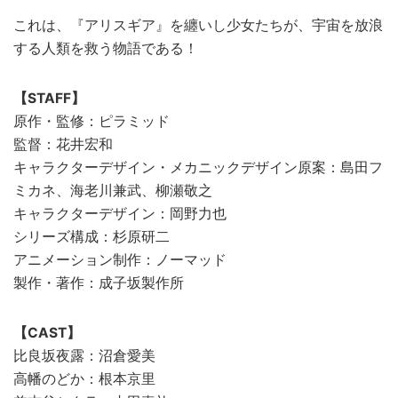
これは、『アリスギア』を纏いし少女たちが、宇宙を放浪
する人類を救う物語である！
【STAFF】
原作・監修：ピラミッド
監督：花井宏和
キャラクターデザイン・メカニックデザイン原案：島田フ
ミカネ、海老川兼武、柳瀬敬之
キャラクターデザイン：岡野力也
シリーズ構成：杉原研二
アニメーション制作：ノーマッド
製作・著作：成子坂製作所
【CAST】
比良坂夜露：沼倉愛美
高幡のどか：根本京里