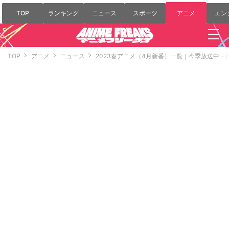
TOP
ランキング
ニュース
スポーツ
アニメ
エン
TOP
アニメ
ニュース
2023春アニメ（4月新番）一覧｜今季放送中