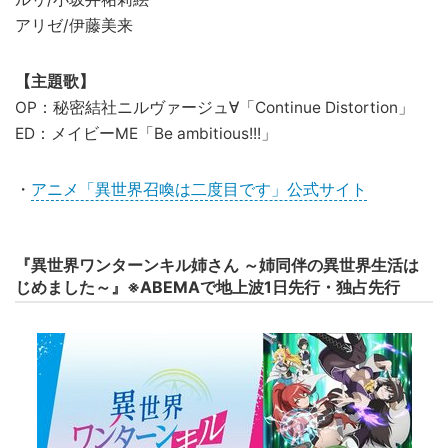
アリゼ/伊藤美来
【主題歌】
OP：秘密結社ニルヴァージュ∀「Continue Distortion」
ED：メイビーME「Be ambitious!!!」
・
アニメ「異世界召喚は二度目です」公式サイト
『異世界ワンターンキル姉さん ～姉同伴の異世界生活は
じめました～』※ABEMAで地上波1日先行・独占先行