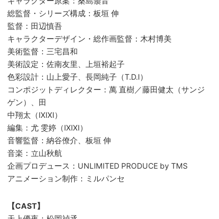
キャラクター原案：桑島黎音
総監督・シリーズ構成：板垣 伸
監督：田辺慎吾
キャラクターデザイン・総作画監督：木村博美
美術監督：三宅昌和
美術設定：佐南友里、上垣裕起子
色彩設計：山上愛子、長岡純子（T.D.I）
コンポジットディレクター：萬 直樹／藤田健太（サンジ
ゲン）、田
中翔太（IXIXI）
編集：尤 雯婷（IXIXI）
音響監督：納谷僚介、板垣 伸
音楽：立山秋航
企画プロデュース：UNLIMITED PRODUCE by TMS
アニメーション制作：ミルパンセ
【CAST】
天上優夜：松岡禎丞