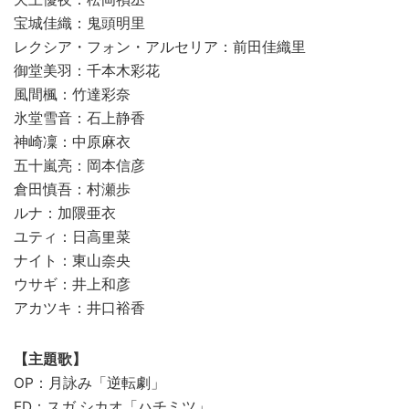
宝城佳織：鬼頭明里
レクシア・フォン・アルセリア：前田佳織里
御堂美羽：千本木彩花
風間楓：竹達彩奈
氷堂雪音：石上静香
神崎凜：中原麻衣
五十嵐亮：岡本信彦
倉田慎吾：村瀬歩
ルナ：加隈亜衣
ユティ：日高里菜
ナイト：東山奈央
ウサギ：井上和彦
アカツキ：井口裕香
【主題歌】
OP：月詠み「逆転劇」
ED：スガ シカオ「ハチミツ」