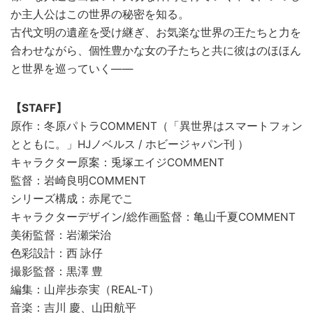
か主人公はこの世界の秘密を知る。
古代文明の遺産を受け継ぎ、お気楽な世界の王たちと力を
合わせながら、個性豊かな女の子たちと共に彼はのほほん
と世界を巡っていく――
【STAFF】
原作：冬原パトラCOMMENT（「異世界はスマートフォン
とともに。」HJノベルス / ホビージャパン刊 ）
キャラクター原案：兎塚エイジCOMMENT
監督：岩崎良明COMMENT
シリーズ構成：赤尾でこ
キャラクターデザイン/総作画監督：亀山千夏COMMENT
美術監督：岩瀬栄治
色彩設計：西 詠仔
撮影監督：黒澤 豊
編集：山岸歩奈実（REAL-T）
音楽：吉川 慶、山田航平