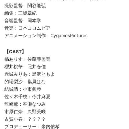
撮影監督：関谷能弘
編集：三嶋章紀
音響監督：岡本学
音楽：日本コロムビア
アニメーション制作：CygamesPictures
【CAST】
橘ありす：佐藤亜美菜
櫻井桃華：照井春佳
赤城みりあ：黒沢ともよ
的場梨沙：集貝はな
結城晴：小市眞琴
佐々木千枝：今井麻夏
龍崎薫：春瀬なつみ
市原仁奈：久野美咲
古賀小春：？？？？
プロデューサー：米内佑希