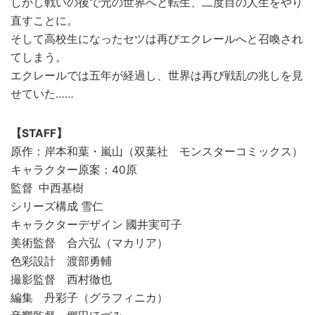
しかし戦いの後で元の世界へと転生、二度目の人生をやり
直すことに。
そして高校生になったセツは再びエクレールへと召喚され
てしまう。
エクレールでは五年が経過し、世界は再び戦乱の兆しを見
せていた……
【STAFF】
原作：岸本和葉・嵐山（双葉社 モンスターコミックス）
キャラクター原案：40原
監督 中西基樹
シリーズ構成 雪仁
キャラクターデザイン 國井実可子
美術監督 合六弘（マカリア）
色彩設計 渡部勇輔
撮影監督 西村徹也
編集 丹彩子（グラフィニカ）