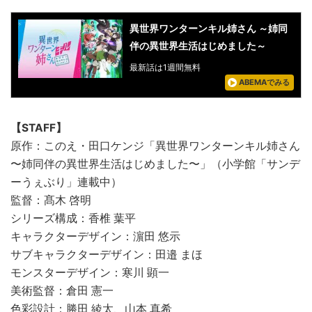
異世界ワンターンキル姉さん ～姉同
伴の異世界生活はじめました～
最新話は1週間無料
ABEMAでみる
【STAFF】
原作：このえ・田口ケンジ「異世界ワンターンキル姉さん
〜姉同伴の異世界生活はじめました〜」（小学館「サンデ
ーうぇぶり」連載中）
監督：髙木 啓明
シリーズ構成：香椎 葉平
キャラクターデザイン：濵田 悠示
サブキャラクターデザイン：田邉 まほ
モンスターデザイン：寒川 顕一
美術監督：倉田 憲一
色彩設計：勝田 綾太、山本 真希