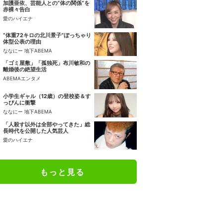
加護亜依、芸能人との“体の関係”を
赤裸々告白
愛のハイエナ
“体重72キロの北川景子”ぽっちゃり
体型公表の理由
ななにー 地下ABEMA
「ゴミ屋敷」「孤独死」布川敏和の
離婚後の絶望生活
ABEMAエンタメ
小学生ギャル（12歳）の登校姿＆す
っぴんに衝撃
ななにー 地下ABEMA
「人殺す以外は全部やってきた」総
長時代を公開した人気芸人
愛のハイエナ
もっと見る