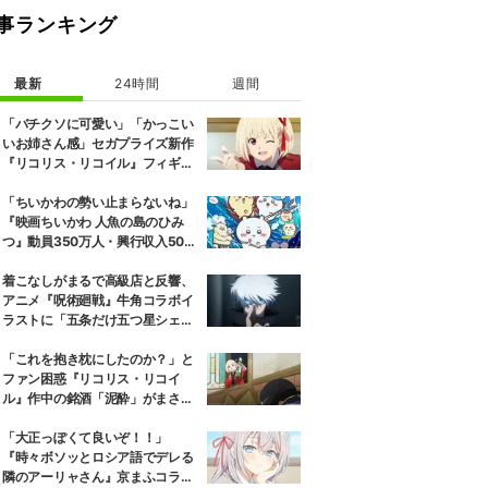
事ランキング
最新
24時間
週間
「バチクソに可愛い」「かっこい
いお姉さん感」セガプライズ新作
『リコリス・リコイル』フィギュ
ア解禁に反響続々
「ちいかわの勢い止まらないね」
『映画ちいかわ 人魚の島のひみ
つ』動員350万人・興行収入50億
円突破が大きな話題に
着こなしがまるで高級店と反響、
アニメ『呪術廻戦』牛角コラボイ
ラストに「五条だけ五つ星シェ
フ」
「これを抱き枕にしたのか？」と
ファン困惑『リコリス・リコイ
ル』作中の銘酒「泥酔」がまさか
の一升瓶サイズの抱き枕に
「大正っぽくて良いぞ！！」
『時々ボソッとロシア語でデレる
隣のアーリャさん』京まふコラボ