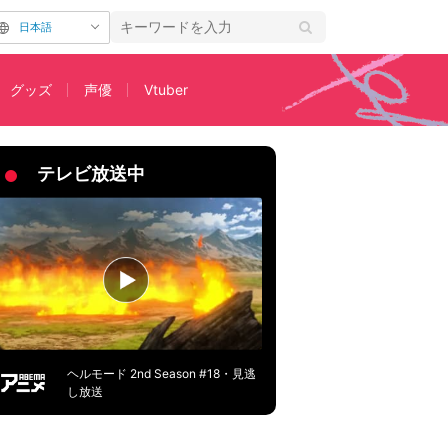
日本語
グッズ
声優
Vtuber
テレビ放送中
ヘルモード 2nd Season #18・見逃
し放送