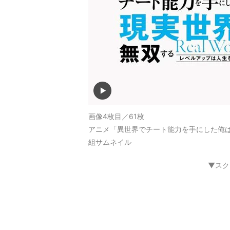
画像4枚目／61枚
アニメ「異世界でチート能力を手にした俺は
組サムネイル
▼スク