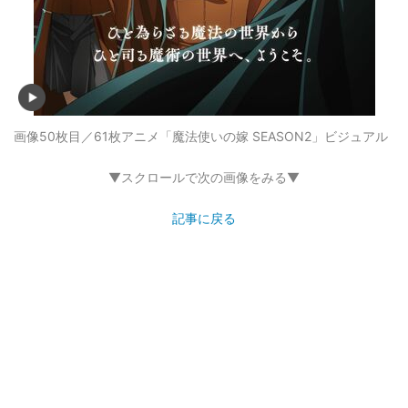
画像50枚目／61枚
アニメ「魔法使いの嫁 SEASON2」ビジュアル
▼スクロールで次の画像をみる▼
記事に戻る