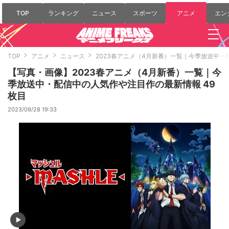
TOP
ランキング
ニュース
スポーツ
アニメ
エン
TOP
アニメ
ニュース
2023春アニメ（4月新番）一覧｜今季放送中
【写真・画像】2023春アニメ（4月新番）一覧｜今
季放送中・配信中の人気作や注目作の最新情報 49
枚目
2023/09/28 19:33