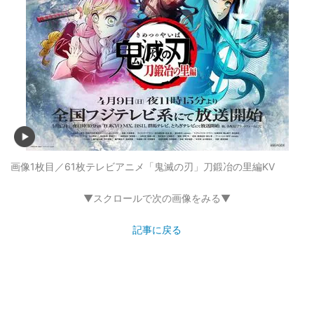
画像1枚目／61枚
テレビアニメ「鬼滅の刃」刀鍛冶の里編KV
▼スクロールで次の画像をみる▼
記事に戻る