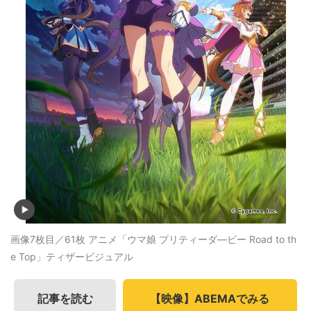
画像7枚目／61枚
アニメ「ウマ娘 プリティーダ―ビー Road to th
e Top」ティザービジュアル
記事を読む
【映像】ABEMAでみる