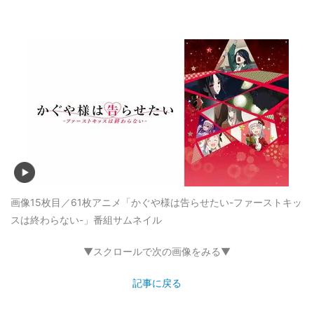
画像15枚目／61枚
アニメ「かぐや様は告らせたい-ファーストキッ
スは終わらない-」番組サムネイル
▼スクロールで次の画像をみる▼
記事に戻る