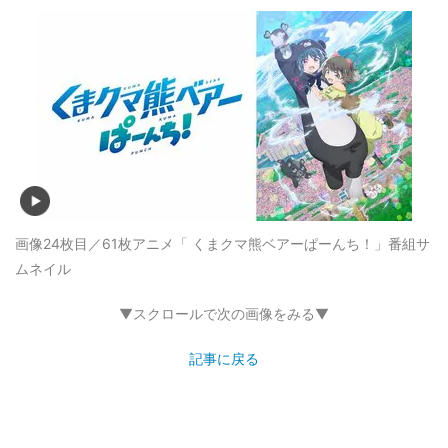
画像24枚目／61枚
アニメ「 くまクマ熊ベアーぱーんち！」番組サ
ムネイル
▼スクロールで次の画像をみる▼
記事に戻る