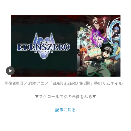
画像9枚目／61枚
アニメ「EDENS ZERO 第2期」番組サムネイル
▼スクロールで次の画像をみる▼
記事に戻る