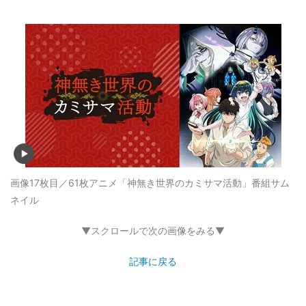
画像17枚目／61枚
アニメ「神無き世界のカミサマ活動」番組サム
ネイル
▼スクロールで次の画像をみる▼
記事に戻る