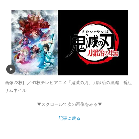
画像22枚目／61枚
テレビアニメ「鬼滅の刃」刀鍛冶の里編 番組
サムネイル
▼スクロールで次の画像をみる▼
記事に戻る