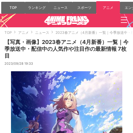
TOP
ランキング
ニュース
スポーツ
アニメ
エン
TOP
アニメ
ニュース
2023春アニメ（4月新番）一覧｜今季放送中
【写真・画像】2023春アニメ（4月新番）一覧｜今
季放送中・配信中の人気作や注目作の最新情報 7枚
目
2023/09/28 19:33