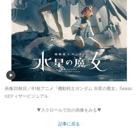
画像20枚目／61枚
アニメ『機動戦士ガンダム 水星の魔女』Seaso
n2ティザービジュアル
▼スクロールで次の画像をみる▼
記事に戻る