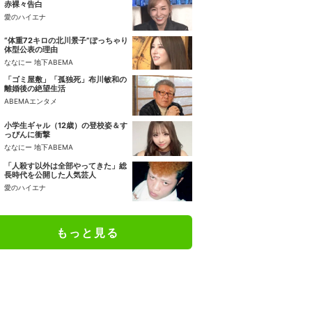
赤裸々告白
愛のハイエナ
“体重72キロの北川景子”ぽっちゃり
体型公表の理由
ななにー 地下ABEMA
「ゴミ屋敷」「孤独死」布川敏和の
離婚後の絶望生活
ABEMAエンタメ
小学生ギャル（12歳）の登校姿＆す
っぴんに衝撃
ななにー 地下ABEMA
「人殺す以外は全部やってきた」総
長時代を公開した人気芸人
愛のハイエナ
もっと見る