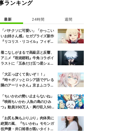
事ランキング
最新
24時間
週間
「バチクソに可愛い」「かっこい
いお姉さん感」セガプライズ新作
『リコリス・リコイル』フィギュ
ア解禁に反響続々
着こなしがまるで高級店と反響、
アニメ『呪術廻戦』牛角コラボイ
ラストに「五条だけ五つ星シェ
フ」
「大正っぽくて良いぞ！！」
『時々ボソッとロシア語でデレる
隣のアーリャさん』京まふコラボ
の特別衣装ビジュアルに絶賛の声
「ちいかわの勢い止まらないね」
『映画ちいかわ 人魚の島のひみ
つ』動員350万人・興行収入50億
円突破が大きな話題に
「お尻も胸もぷりぷり」肉体美に
絶賛の嵐、『ちいかわ』モモンガ
役声優・井口裕香が黒いタイトウ
ェアのトレーニング風景公開