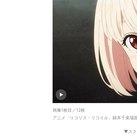
画像1枚目／12枚
アニメ「リコリス・リコイル」錦木千束場面
▼スク