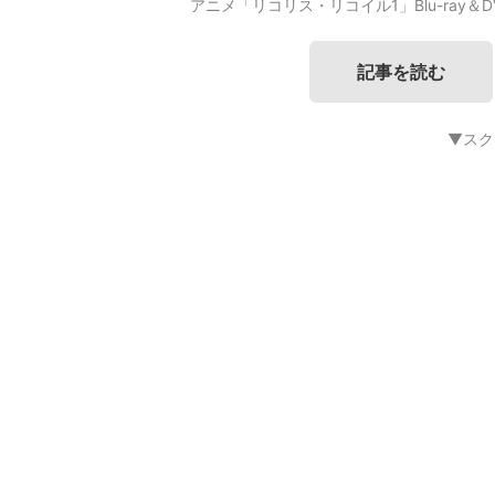
アニメ「リコリス・リコイル1」Blu-ray＆D
記事を読む
▼スク