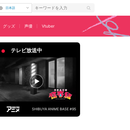
日本語
グッズ
声優
Vtuber
コ】
テレビ放送中
SHIBUYA ANIME BASE #95