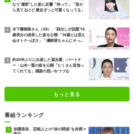
なり“激変”した姿に反響「待って」「昔か
ら見てるけど 最近ずっと可愛くなってる」
木下優樹菜さん（38）、“顔出しが話題”14
歳長女の成長した姿を公開 「14歳とは思え
ぬオトナっぽさ」「優樹菜ちゃんにそっく
りすぎる」など反響
約20年ぶりに出産した冨永愛、パートナ
ー・山本一賢の姿を公開「たくさん背負っ
てくれてる」感謝の思いをつづる
もっと見る
番組ランキング
加護亜依、芸能人との“体の関係”を赤裸々
告白