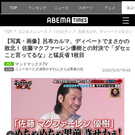
TOP
ランキング
ニュース
スポーツ
アニメ
エン
TOP
エンタメニュース
バラエティ
呂布カルマ、ディベートでまさか
【写真・画像】呂布カルマ、ディベートでまさかの
敗北！ 佐藤マクファーレン優樹との対決で「ダセェ
こと言ってるな」と猛反省 1枚目
マッドマックスTV
ニューヨーク
,
久保田かずのぶ
,
さらば青春の光
2022/12/07 10:49