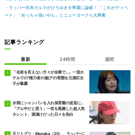
ラッパー呂布カルマがひろゆきを華麗に論破！ 「これがディベ
ート」「めっちゃ強いやん」とニューヨークら大興奮
記事ランキング
最新
24時間
週間
「名前を言えない方々が全裸で…」一流ホ
テルでの"権力者の遊び"の実態を元港区女
子が暴露
水筒にシャンパンを入れ保育園の送迎に…
「アル中だと思う」一世を風靡した超人気
タレント、酒漬けだった日々を告白
元リトグリ・Manaka（25）、ラッパーに