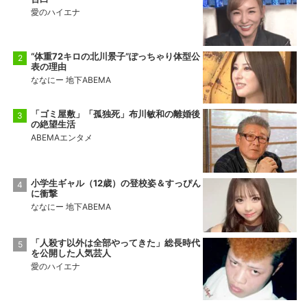
愛のハイエナ
“体重72キロの北川景子”ぽっちゃり体型公
表の理由
ななにー 地下ABEMA
「ゴミ屋敷」「孤独死」布川敏和の離婚後
の絶望生活
ABEMAエンタメ
小学生ギャル（12歳）の登校姿＆すっぴん
に衝撃
ななにー 地下ABEMA
「人殺す以外は全部やってきた」総長時代
を公開した人気芸人
愛のハイエナ